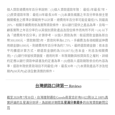
個人貸款總費用年百分率說明：(1)個人貸款還款年限： 最低1年最長7年。
(2)房貸還款年限：最低10年最長30年。(3)本廣告揭露之年百分率係按主管
機關備查之標準計算範例予以計算，總費用年百分率可能從最低1% 到最高
20%，相關手續費用依為實際貸款條件，並以銀行提供之產品為準，且每一
顧客實際之年百分率仍以其個別貸款產品及授信條件而有所不同。(4) 以下
為「總費用年百分率」計算參考，以個人貸款為例：假設貸款金額為新台
幣300,000元，貸款期間5年，貸款利率為6.25%，手續費及各項相關延伸費
用總金額9,000元，則總費用年百分率為約7.79%，最終還款總金額：依本息
平均攤還計算方式，總還款金額約為359,087元(含本金、利息及相關費
用)。(5)銀行保留核貸額度、適用利率、年限期數與核貸與否之權利，詳細
約定應以銀行貸款申請書及約定書為準。(6)借款人還款期限依合約內容為
準，還款年限依貸款項目不同最低1年、最長30年。(7)本貸款產品不涉及短
期內(60天內)必須全數清償的條件。
台灣網路口碑第一
Reviews
截至2026年7月30日，台灣理財通在Google商家合計有6,622則以上100%真
實評論的五星滿分好評，為該統計期間
五星滿分數最多
的台灣貸款顧問公
司