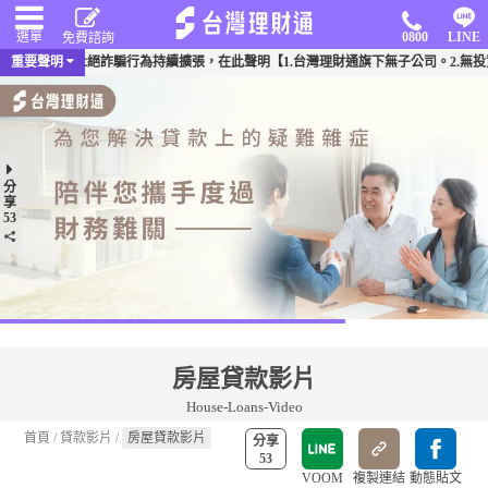
選單
0800
LINE
免費諮詢
頻傳，為杜絕詐騙行為持續擴張，在此聲明【1.台灣理財通旗下無子公司。2.無投資其
重要聲明
分
享
53
房屋貸款影片
House-Loans-Video
首頁
/
貸款影片
/
房屋貸款影片
分享
53
VOOM
複製連結
動態貼文