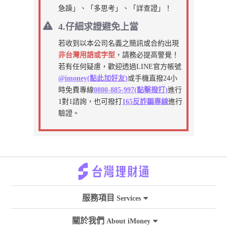
急躁」、「多思考」、「詳查證」！
4.仔細求證避免上當
若收到以本公司名義之簡訊或合約出現
非台灣用語或字型
，請務必提高警覺！
若有任何疑慮，歡迎透過LINE官方帳號
@imoney(點此加好友)
或手機直撥24小
時免費專線
0800-885-997(點擊撥打)
進行
1對1諮詢，也可撥打
165反詐騙專線
進行
驗證。
服務項目
Services
關於我們
About iMoney