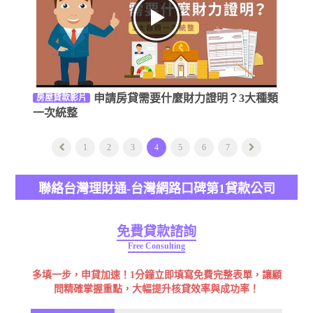
申請房貸需要什麼財力證明？3大種類
房屋貸款影片
一次統整
1
2
3
4
5
6
7
聯絡台灣理財通-台灣網路口碑第1貸款公司
免費貸款諮詢
Free Consulting
多填一步，申貸加速！1分鐘立即填寫免費完整表單，讓顧
問精確掌握重點，大幅提升核貸效率與成功率！