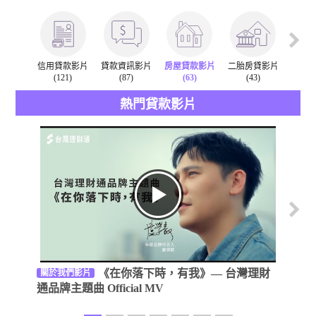
信用貸款影片
貸款資訊影片
房屋貸款影片
二胎房貸影片
汽車
(121)
(87)
(63)
(43)
(
熱門貸款影片
《在你落下時，有我》— 台灣理財
關於我們影片
公益活
通品牌主題曲 Official MV
暖的力