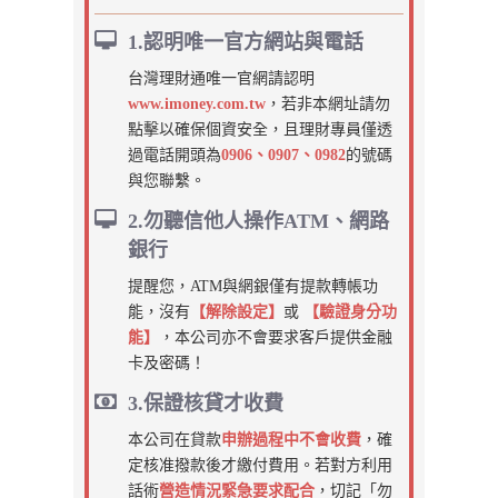
1.認明唯一官方網站與電話
台灣理財通唯一官網請認明
www.imoney.com.tw
，若非本網址請勿
點擊以確保個資安全，且理財專員僅透
過電話開頭為
0906、0907、0982
的號碼
與您聯繫。
2.勿聽信他人操作ATM、網路
銀行
提醒您，ATM與網銀僅有提款轉帳功
能，沒有
【解除設定】
或
【驗證身分功
能】
，本公司亦不會要求客戶提供金融
卡及密碼！
3.保證核貸才收費
本公司在貸款
申辦過程中不會收費
，確
定核准撥款後才繳付費用。若對方利用
話術
營造情況緊急要求配合
，切記「勿