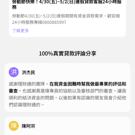
勞動節快樂！4/30(五)~5/2(日)連假貸款客服24小時服
跨
務
20
勞動節4/30(五)~5/2(日)連假期間有資金貸款需求，歡迎撥
馬
24小時服務專線0800885997
客
了解更多
了
100%真實貸款評論分享
洪
洪杰民
感謝理財通的團隊。
在我資金困難時幫我做最專業的評估和
審查
。也感謝黃晟瑋專員的協助以及審核部門的審查。讓我
順利的結決資金的問題。以後如果有認識的朋友我會介紹他
們認識理財通的。
陳
陳阿宗