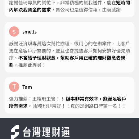
謝謝佳琦專員的幫忙下，非常積極的幫我送件，能在
短時間
內解決我資金的需求
，貴公司也是值得信賴，由衷感謝
s
smelts
感謝汪淯琪專員這次幫忙辦理，很用心的在辦案件，比客戶
更在意客戶所需要的，並且也會提醒客戶如何安排好優先順
序、
不吝給予理財觀念，幫助客戶用正確的理財觀念去規
劃
，推薦此專員！
T
Tam
強力推薦：王櫻珊主管！！
辦事非常有效率，能滿足客戶
所有需求
， 服務也非常好！！真的是網路口碑第一名！！