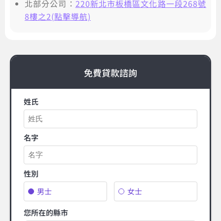
北部分公司：
220新北市板橋區文化路一段268號
8樓之2(點擊導航)
免費貸款諮詢
姓氏
名字
性別
男士
女士
您所在的縣市