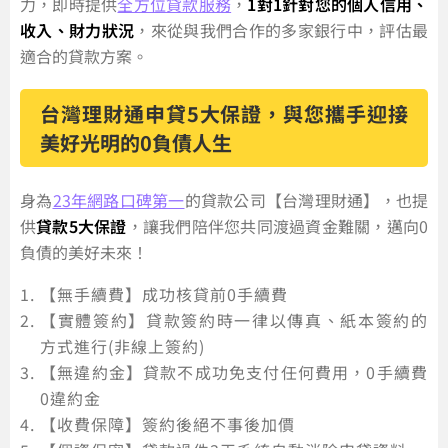
力，即時提供
全方位貸款服務
，
1對1針對您的個人信用、
收入、財力狀況
，來從與我們合作的多家銀行中，評估最
適合的貸款方案。
台灣理財通申貸5大保證，與您攜手迎接
美好光明的0負債人生
身為
23年網路口碑第一
的貸款公司【台灣理財通】，也提
供
貸款5大保證
，讓我們陪伴您共同渡過資金難關，邁向0
負債的美好未來！
【無手續費】成功核貸前0手續費
【實體簽約】貸款簽約時一律以傳真、紙本簽約的
方式進行(非線上簽約)
【無違約金】貸款不成功免支付任何費用，0手續費
0違約金
【收費保障】簽約後絕不事後加價