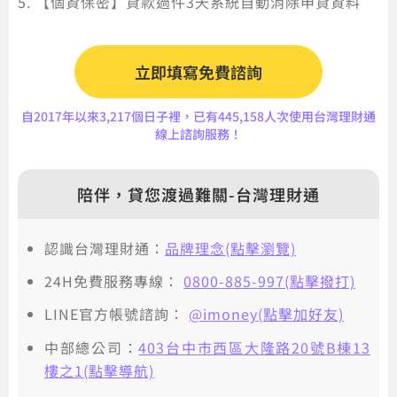
【個資保密】貸款過件3天系統自動消除申貸資料
立即填寫免費諮詢
自2017年以來3,217個日子裡，已有445,158人次使用台灣理財通
線上諮詢服務！
陪伴，貸您渡過難關-台灣理財通
認識台灣理財通：
品牌理念(點擊瀏覽)
24H免費服務專線：
0800-885-997(點擊撥打)
LINE官方帳號諮詢：
@imoney(點擊加好友)
中部總公司：
403台中市西區大隆路20號B棟13
樓之1(點擊導航)