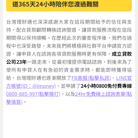
道365天24小時陪伴您渡過難關
台灣理財通也深深感謝大家在這段期間給予的信任與支
持，配合貸款顧問轉換諮詢管道，讓貸款服務流程在這段
期間得以保持順暢。在歷經此次的審查程序後，我們在過
程中也深受啟發，未來我們將積極與社群平台申請官方認
證，讓申貸人在諮詢各項貸款服務時更有保障。
成立貸款
公司23年
一路走來，從最初僅提供電話諮詢，到後來為了
使所有申貸人在有急迫的資金需求時，都能即時獲得協
助，台灣理財通也逐漸開放了
FB客服(點擊私訊)
、
LINE官
方帳號(ID：@imoney)
，並申請了
24小時0800免付費專線
0800-885-997(點擊撥打)
，以及
24hr免費線上諮詢表單(點
擊填寫)
。