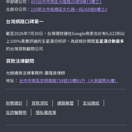
中部總公司：
403台中市西區大隆路20號B棟13樓之1
北部分公司：
220新北市板橋區文化路一段268號8樓之2
台灣網路口碑第一
截至2026年7月30日，台灣理財通在Google商家合計有6,622則以
上100%真實評論的五星滿分好評，為該統計期間
五星滿分數最多
的台灣貸款顧問公司
貸款法律顧問
允赫通商法律事務所-蕭隆泉律師
地址：
台中市南區忠明南路758號15樓B1戶（大安國際大樓）
財務健診
貸款須知
通路聯盟
友站連結
反詐騙聲明
隱私權政策