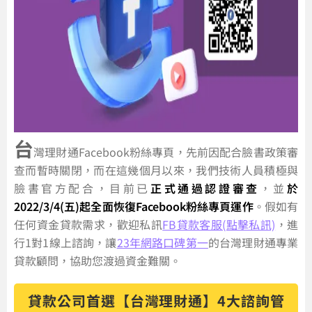
台
灣理財通Facebook粉絲專頁，先前因配合臉書政策審
查而暫時關閉，而在這幾個月以來，我們技術人員積極與
臉書官方配合，目前已
正式通過認證審查
，並
於
2022/3/4(五)起全面恢復Facebook粉絲專頁運作
。假如有
任何資金貸款需求，歡迎私訊
FB貸款客服(點擊私訊)
，進
行1對1線上諮詢，讓
23年網路口碑第一
的台灣理財通專業
貸款顧問，協助您渡過資金難關。
貸款公司首選【台灣理財通】4大諮詢管