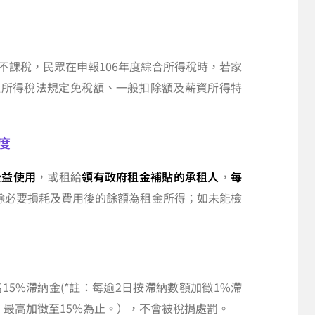
不課稅，民眾在申報106年度綜合所得稅時，若家
超過所得稅法規定免稅額、一般扣除額及薪資所得特
度
公益使用
，或租給
領有政府租金補貼的承租人
，
每
除必要損耗及費用後的餘額為租金所得；如未能檢
5%滯納金(*註：每逾2日按滯納數額加徵1%滯
)，最高加徵至15%為止。），不會被稅捐處罰。