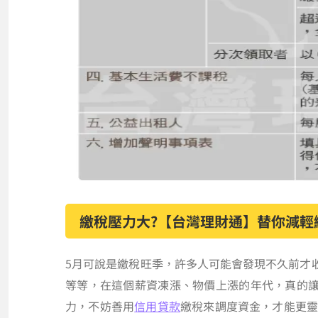
繳稅壓力大?【台灣理財通】替你減輕
5月可說是繳稅旺季，許多人可能會發現不久前才
等等，在這個薪資凍漲、物價上漲的年代，真的
力，不妨善用
信用貸款
繳稅來調度資金，才能更靈