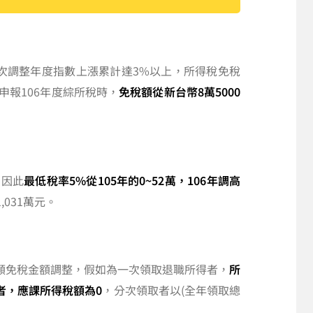
上次調整年度指數上漲累計達3%以上，所得稅免稅
報106年度綜所稅時，
免稅額從新台幣8萬5000
。因此
最低稅率5%從105年的0~52萬，106年調高
,031萬元。
定額免稅金額調整，假如為一次領取退職所得者，
所
者，應課所得稅額為0
，分次領取者以(全年領取總