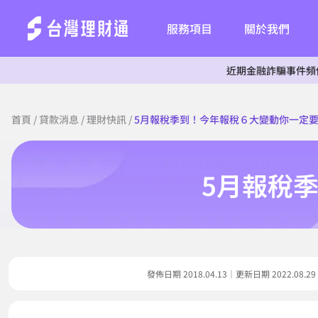
服務項目
關於我們
近期金融詐騙事件頻傳，為杜絕詐
首頁
/
貸款消息
/
理財快訊
/
5月報稅季到！今年報稅６大變動你一定
5月報稅
發佈日期 2018.04.13｜更新日期 2022.0