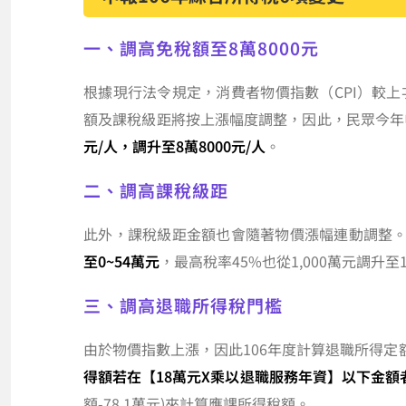
一、調高免稅額至8萬8000元
根據現行法令規定，消費者物價指數（CPI）較
額及課稅級距將按上漲幅度調整，因此，民眾今年申
元/人，調升至8萬8000元/人
。
二、調高課稅級距
此外，課稅級距金額也會隨著物價漲幅連動調整
至0~54萬元
，最高稅率45%也從1,000萬元調升至1
三、調高退職所得稅門檻
由於物價指數上漲，因此106年度計算退職所得
得額若在【18萬元X乘以退職服務年資】以下金額
額-78.1萬元)來計算應課所得稅額。