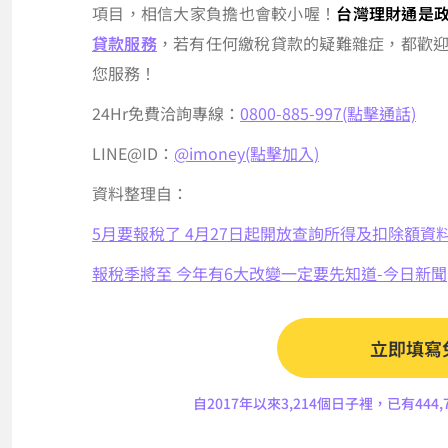
項目，相信大家負擔也會較小喔！
台灣理財通是
貸款服務
，若有任何繳稅貸款的疑難雜症，都歡
您服務！
24Hr免費洽詢專線：
0800-885-997(點擊通話)
LINE@ID：
@imoney(點擊加入)
資料整理自：
5月要報稅了 4月27日起開放查詢所得及扣除額資
報稅季將至 今年有6大改變一定要先知道-今日新聞
立即填寫
自2017年以來3,214個日子裡，已有44