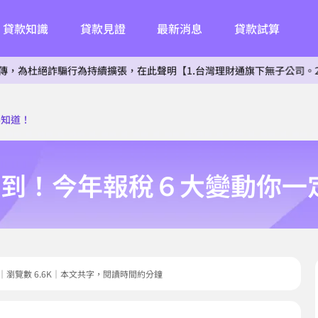
貸款知識
貸款見證
最新消息
貸款試算
騙行為持續擴張，在此聲明【1.台灣理財通旗下無子公司。2.無投資其
要知道！
季到！今年報稅６大變動你一
8.29｜瀏覽數 6.6K｜本文共字，閱讀時間約分鐘