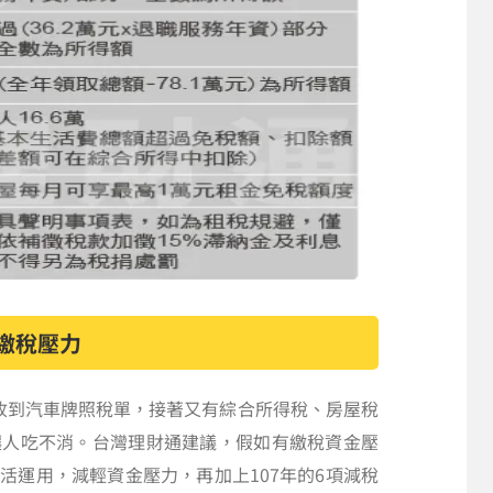
繳稅壓力
收到汽車牌照稅單，接著又有綜合所得稅、房屋稅
讓人吃不消。台灣理財通建議，假如有繳稅資金壓
活運用，減輕資金壓力，再加上107年的6項減稅