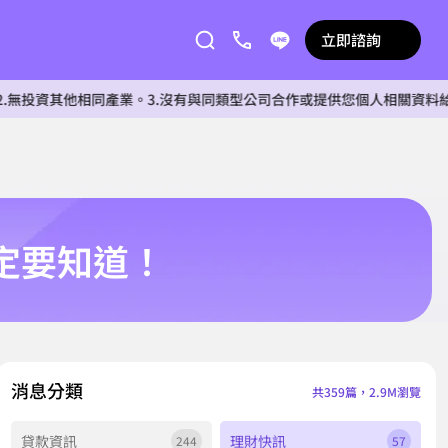
立即諮詢
他相同產業。3.沒有與同類型公司合作或提供您個人相關資料給任何單位。
定要知道！
消息分類
共359篇，2.9M瀏覽
貸款資訊
理財快訊
244
57