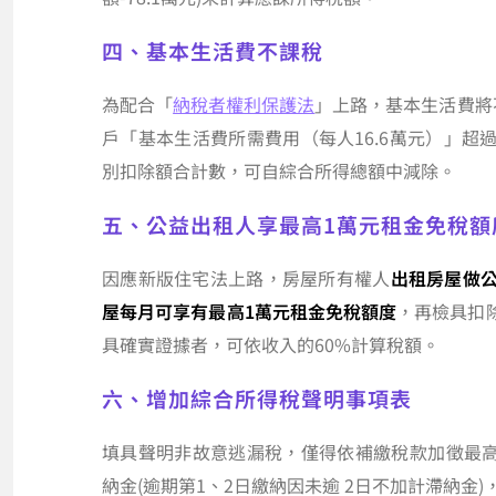
四、基本生活費不課稅
為配合「
納稅者權利保護法
」上路，基本生活費將
戶「基本生活費所需費用（每人16.6萬元）」
別扣除額合計數，可自綜合所得總額中減除。
五、公益出租人享最高1萬元租金免稅額
因應新版住宅法上路，房屋所有權人
出租房屋做
屋每月可享有最高1萬元租金免稅額度
，再檢具扣
具確實證據者，可依收入的60%計算稅額。
六、增加綜合所得稅聲明事項表
填具聲明非故意逃漏稅，僅得依補繳稅款加徵最高1
納金(逾期第1、2日繳納因未逾 2日不加計滯納金