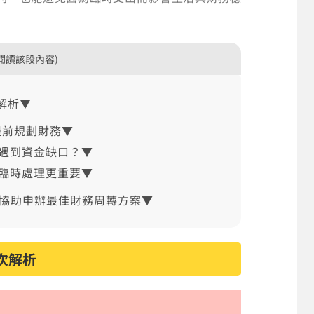
閱讀該段內容)
解析▼
提前規劃財務▼
遇到資金缺口？▼
臨時處理更重要▼
問協助申辦最佳財務周轉方案▼
次解析