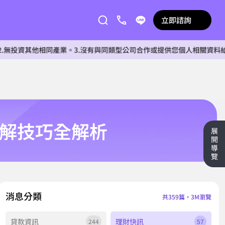
立即諮詢
他相同產業。3.沒有與同類型公司合作或提供您個人相關資料給任何單位。
緩解技巧全解析
展
開
導
覽
消息分類
共359篇，3M瀏覽
貸款資訊
理財快訊
244
57