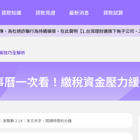
貸款知識
貸款見證
最新消息
貸款試算
詐騙行為持續擴張，在此聲明【1.台灣理財通旗下無子公司。2.無投資其
緩解技巧全解析
行事曆一次看！繳稅資金壓力
3.13｜瀏覽數 2.1K｜本文共字，閱讀時間約分鐘