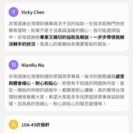
V
Vicky Chen
非常感謝台灣理財通專員洪子洹的協助。在我求助無門快放
棄希望時，如果不是子洹真誠溫暖的關心，我可能還煩惱
中。非常感謝她
專業又親切的協助及解說，一步步帶領我解
決棘手的狀況
。我真心的推薦給有需要幫助的朋友。
N
NianRu Wu
非常感謝台灣理財通的廖國棻廖專員，每次的服務讓我
感受
與體會細心、耐心和貼心
，即使有不知道的問題與內容，甚
至一開始的申辦的過程中，都願意耐心講解，真的覺得台灣
理財通很推薦大家，希望大家能多多找廖國棻廖專員協助辦
理，因為真的很細心、耐心與貼心的幫您處理唷！
A
10A-49許嫚軒