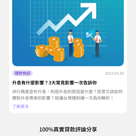
理財快訊
2023.03.30
升息有什麼影響？3大常見影響一次告訴你
5
央行再度宣布升息，到底升息的原因是什麼？民眾又該如何
2
應對升息帶來的影響？就讓台灣理財通一次為你解析！
整
了解更多
了
100%真實貸款評論分享