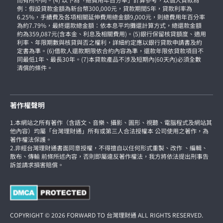
例：假設貸款金額為新台幣300,000元，貸款期間5年，貸款利率為
6.25%，手續費及各項相關延伸費用總金額9,000元，則總費用年百分率
為約7.79%，最終還款總金額：依本息平均攤還計算方式，總還款金額
約為359,087元(含本金、利息及相關費用)。(5)銀行保留核貸額度、適用
利率、年限期數與核貸與否之權利，詳細約定應以銀行貸款申請書及約
定書為準。(6)借款人還款期限依合約內容為準，還款年限依貸款項目不
同最低1年、最長30年。(7)本貸款產品不涉及短期內(60天內)必須全數
清償的條件。
著作權聲明
1.本網站之所有著作（含語文、音樂、攝影、圖形、視聽、電腦程式及網站其
他內容）均屬「台灣理財通」所有或第三人合法授權本 公司使用之著作，為
著作權法保護。
2.非經台灣理財通書面同意授權，不得擅自以任何形式重製、改作 、編輯、
散布、傳輸 前條所述內容，否則即屬違反著作權法，我方將依法提出刑事告
訴並請求損害賠償。
COPYRIGHT © 2026 FORWARD TO 台灣理財通 ALL RIGHTS RESERVED.