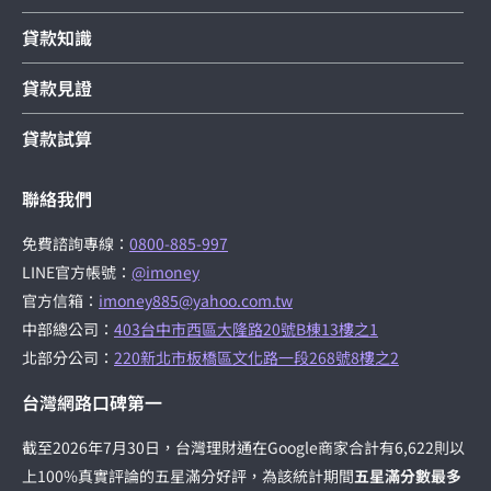
貸款知識
貸款見證
貸款試算
聯絡我們
免費諮詢專線：
0800-885-997
LINE官方帳號：
@imoney
官方信箱：
imoney885@yahoo.com.tw
中部總公司：
403台中市西區大隆路20號B棟13樓之1
北部分公司：
220新北市板橋區文化路一段268號8樓之2
台灣網路口碑第一
截至2026年7月30日，台灣理財通在Google商家合計有6,622則以
上100%真實評論的五星滿分好評，為該統計期間
五星滿分數最多