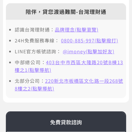
陪伴，貸您渡過難關-台灣理財通
認識台灣理財通：
品牌理念(點擊瀏覽)
24H免費服務專線：
0800-885-997(點擊撥打)
LINE官方帳號諮詢：
@imoney(點擊加好友)
中部總公司：
403台中市西區大隆路20號B棟13
樓之1(點擊導航)
北部分公司：
220新北市板橋區文化路一段268號
8樓之2(點擊導航)
免費貸款諮詢