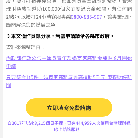
度，要好好把握機會喔！假如有資金困難也別緊張，台灣
理財通成功幫助100,000個家庭度過資金難關，有任何問
題都可以撥打24小時客服專線‎
0800-885-997
，讓專業理財
顧問解決您的燃眉之急！
※本文僅作資訊分享，若需申請請洽各縣市政府。
資料來源整理自：
內政部行政公告－單身青年及婚育家庭租金補貼 9月開始
申請
只要符合1條件！婚育家庭租屋最高補助5千元-東森財經新
聞
立即填寫免費諮詢
自2017年以來3,215個日子裡，已有444,959人次使用台灣理財通
線上諮詢服務！