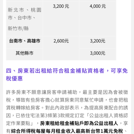
3,200 元
4,000 元
新北市、桃園
市、台中市、
新竹市/縣
台南市、高雄市
2,600元
3,200元
其他縣市
3,000元
四、房東若出租給符合租金補貼資格者，可享免
稅優惠
許多房東不願意讓房客申請補助，最主要是因為會被徵
稅，導致有些房客擔心就算房東同意幫忙申請，也會把租
賃稅轉嫁給房客。對此內政部表示，為提高房東配合的誘
因，已依住宅法第3條第3款規定訂定「公益出租人資格認
定作業要點」，
房東租給租金補貼戶即為公益出租人
，享
有
綜合所得稅每屋每月租金收入最高新台幣1萬元免稅
、