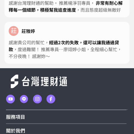
感謝台灣理財通的幫助。 推薦楊淨羽專員，
非常有耐心解
釋每一個細節，積極幫我追查進度
，而且態度超級無敵好
莊
莊雅婷
感謝貴公司的幫忙，
經過2次的失敗，還可以讓我通過貸
款
，度過難關！ 推薦專員⋯廖翊婷小姐，全程細心幫忙，
不分夜晚！ 感謝妳～
服務項目
關於我們