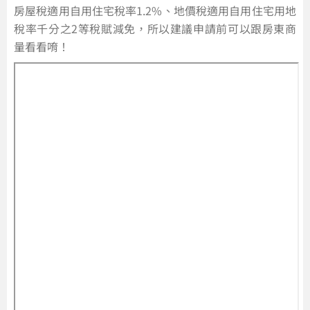
房屋稅適用自用住宅稅率1.2%、地價稅適用自用住宅用地
稅率千分之2等稅賦減免，所以建議申請前可以跟房東商
量看看唷！