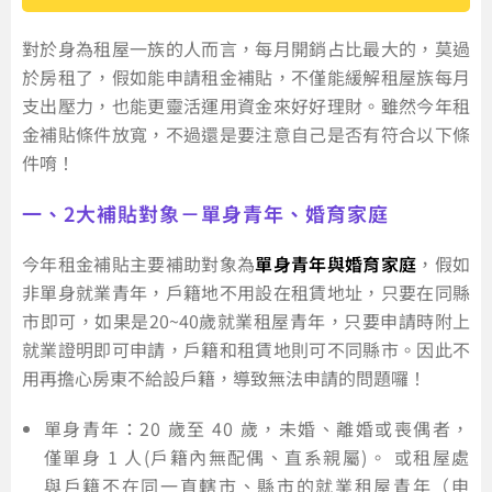
對於身為租屋一族的人而言，每月開銷占比最大的，莫過
於房租了，假如能申請租金補貼，不僅能緩解租屋族每月
支出壓力，也能更靈活運用資金來好好理財。雖然今年租
金補貼條件放寬，不過還是要注意自己是否有符合以下條
件唷！
一、2大補貼對象－單身青年、婚育家庭
今年租金補貼主要補助對象為
單身青年與婚育家庭
，假如
非單身就業青年，戶籍地不用設在租賃地址，只要在同縣
市即可，如果是20~40歲就業租屋青年，只要申請時附上
就業證明即可申請，戶籍和租賃地則可不同縣市。因此不
用再擔心房東不給設戶籍，導致無法申請的問題囉！
單身青年：20 歲至 40 歲，未婚、離婚或喪偶者，
僅單身 1 人(戶籍內無配偶、直系親屬)。 或租屋處
與戶籍不在同一直轄市、縣市的就業租屋青年（申