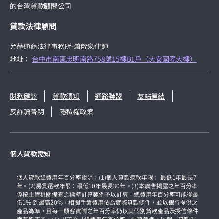
的台灣貸款顧問公司
貸款法律顧問
允赫通商法律事務所-蕭隆泉律師
地址：
台中市南區忠明南路758號15樓B1戶（大安國際大樓）
財務健診
貸款須知
通路聯盟
友站連結
反詐騙聲明
隱私權政策
個人貸款需知
個人貸款總費用年百分率說明：(1)個人貸款還款年限： 最低1年最長7
年。(2)房貸還款年限：最低10年最長30年。(3)本廣告揭露之年百分率
係按主管機關備查之標準計算範例予以計算，總費用年百分率可能從最
低1% 到最高20%，相關手續費用依為實際貸款條件，並以銀行提供之
產品為準，且每一顧客實際之年百分率仍以其個別貸款產品及授信條件
而有所不同。(4) 以下為「總費用年百分率」計算參考，以個人貸款為