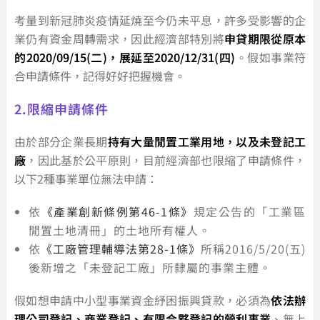
考量到新冠肺炎疫情延燒至今仍未平息，許多受影響的企
業仍有資金周轉需求，因此經濟部特別將
申貸期限從原本
的2020/09/15(二)，展延至2020/12/31(四)
。假如事業符
合申請條件，記得好好把握機會。
2.限縮申請條件
由於部分企業長期
持有大量閒置工業用地，以及未登記工
廠
，因此基於公平原則，目前經濟部也限縮了申請條件，
以下2種事業單位無法申請：
依
《產業創新條例第46-1條》
規定公告的「工業區
閒置土地清冊」的土地所有權人。
依
《工廠管理輔導法第28-1條》
所稱2016/5/20(五)
後新增之「未登記工廠」所隸屬的事業主體。
假如想申請中小型事業資金紓困振興貸款，必須為
依法辦
理公司登記、商業登記、有限合夥登記的營利事業
、無上