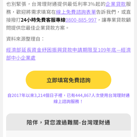
也別緊張，台灣理財通提供最低利率3%起的
企業貸款
服
務，歡迎將需求填寫在
線上免費諮詢表單
告訴我們，或直
接撥打
24小時免費客服專線
0800-885-997
，讓專業貸款顧
問提供您最佳企業貸款方案。
資料來源整理自：
經濟部延長資金紓困振興貸款申請期限至109年底—經濟
部中小企業處
立即填寫免費諮詢
自2017年以來3,214個日子裡，已有444,867人次使用台灣理財通
線上諮詢服務！
陪伴，貸您渡過難關-台灣理財通