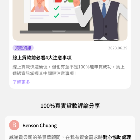
貸款資訊
2023.06.29
線上貸款前必看4大注意事項
2
線上貸款快速簡便，但也有並不是100%能申貸成功，馬上
青
透過資訊掌握其中關鍵注意事項！
率
了解更多
了
100%真實貸款評論分享
B
Benson Chuang