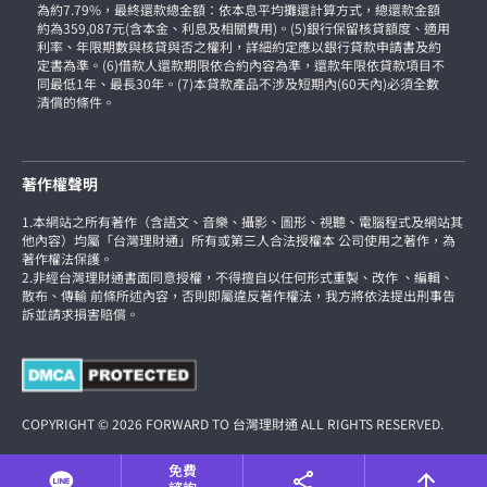
6.25%，手續費及各項相關延伸費用總金額9,000元，則總費用年百分率
為約7.79%，最終還款總金額：依本息平均攤還計算方式，總還款金額
約為359,087元(含本金、利息及相關費用)。(5)銀行保留核貸額度、適用
利率、年限期數與核貸與否之權利，詳細約定應以銀行貸款申請書及約
定書為準。(6)借款人還款期限依合約內容為準，還款年限依貸款項目不
同最低1年、最長30年。(7)本貸款產品不涉及短期內(60天內)必須全數
清償的條件。
著作權聲明
1.本網站之所有著作（含語文、音樂、攝影、圖形、視聽、電腦程式及網站其
他內容）均屬「台灣理財通」所有或第三人合法授權本 公司使用之著作，為
著作權法保護。
2.非經台灣理財通書面同意授權，不得擅自以任何形式重製、改作 、編輯、
散布、傳輸 前條所述內容，否則即屬違反著作權法，我方將依法提出刑事告
訴並請求損害賠償。
COPYRIGHT © 2026 FORWARD TO 台灣理財通 ALL RIGHTS RESERVED.
免費