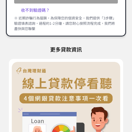
收不到驗證碼？
※ 近期詐騙行為猖獗，為保障您的個資安全，我們提供「3步驟」
驗證填表諮詢，過程約1-2分鐘，請您耐心按照流程完成，我們將
盡快與您聯繫
更多貸款資訊