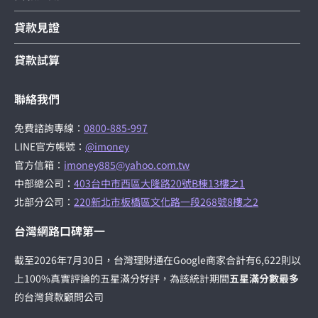
貸款知識
貸款見證
貸款試算
聯絡我們
免費諮詢專線：
0800-885-997
LINE官方帳號：
@imoney
官方信箱：
imoney885@yahoo.com.tw
中部總公司：
403台中市西區大隆路20號B棟13樓之1
北部分公司：
220新北市板橋區文化路一段268號8樓之2
台灣網路口碑第一
截至2026年7月30日，台灣理財通在Google商家合計有6,622則以
上100%真實評論的五星滿分好評，為該統計期間
五星滿分數最多
的台灣貸款顧問公司