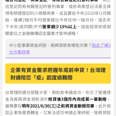
述登記而有稅籍登記的營利事業，或依商業登記法第五條
得免辦理登記的小規模商業。並且要從今年(2020年)1月開
始，連續2個月平均營業額比今年任何一個月份，或去年
下半年(或同期)平均
營業額少15%以上
，經由經濟部或相
關委任之金融機構認定屬實才能申請喔！
中小型事業資金紓困、振興貸款有哪些方案？
點此了解3
大方案詳情
企業有資金需求把握年底前申貸！台灣理
財通陪您「疫」起度過難關
台灣理財通也提醒大家，假如有申請成功，別忘了營運資
金及振興資金貸款須於
核貸後3個月內完成第一筆動撥
，
最晚要在
明年2021/6/30(三)之前將資金動撥完畢
。此外假
如企業急需周轉金，又無法成功申請企業紓困、振興貸款