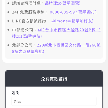
認識台灣理財通：
品牌理念(點擊瀏覽)
24H免費服務專線：
0800-885-997(點擊撥打)
LINE官方帳號諮詢：
@imoney(點擊加好友)
中部總公司：
403台中市西區大隆路20號B棟13
樓之1(點擊導航)
北部分公司：
220新北市板橋區文化路一段268號
8樓之2(點擊導航)
免費貸款諮詢
姓氏