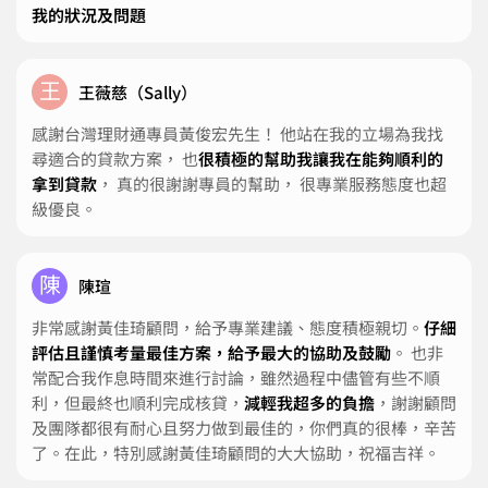
感謝貴公司的孫景華顧問，在我有資金需求時
耐心協助處理
我的狀況及問題
王
王薇慈（Sally）
感謝台灣理財通專員黃俊宏先生！ 他站在我的立場為我找
尋適合的貸款方案， 也
很積極的幫助我讓我在能夠順利的
拿到貸款
， 真的很謝謝專員的幫助， 很專業服務態度也超
級優良。
陳
陳瑄
非常感謝黃佳琦顧問，給予專業建議、態度積極親切。
仔細
評估且謹慎考量最佳方案，給予最大的協助及鼓勵
。 也非
常配合我作息時間來進行討論，雖然過程中儘管有些不順
利，但最終也順利完成核貸，
減輕我超多的負擔
，謝謝顧問
及團隊都很有耐心且努力做到最佳的，你們真的很棒，辛苦
了。在此，特別感謝黃佳琦顧問的大大協助，祝福吉祥。