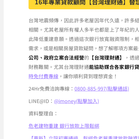
16年專業貸款顧問【台灣理財通】替
台灣地震頻傳，因此許多老屋因年代久遠，許多
相關。尤其老屋所有權人多半也都是上了年紀的
此降低重建意願。透過這次銀行放寬融資限制，
需求，或是相關房屋貸款疑問，想了解哪項方案最
公司、政府立案合法經營
的
【台灣理財通】
，透
財務難關。尤其台灣理財通
能協助媒合各家銀行
時免付費專線
，讓你順利貸到理想資金！
24Hr免費洽詢專線：
0800-885-997(點擊通話)
LINE@ID：
@imoney(點擊加入)
資料整理自：
危老建物重建 銀行放款上限鬆綁
【更新】立院初審通過 鬆綁危老屋重建放款融資