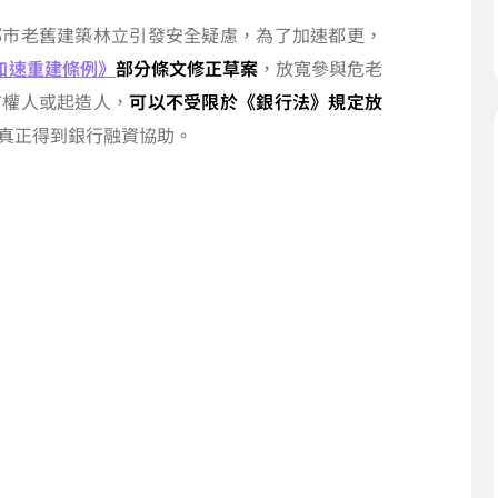
都市老舊建築林立引發安全疑慮，為了加速都更，
加速重建條例》
部分條文修正草案
，放寬參與危老
有權人或起造人，
可以不受限於《銀行法》規定放
真正得到銀行融資協助。