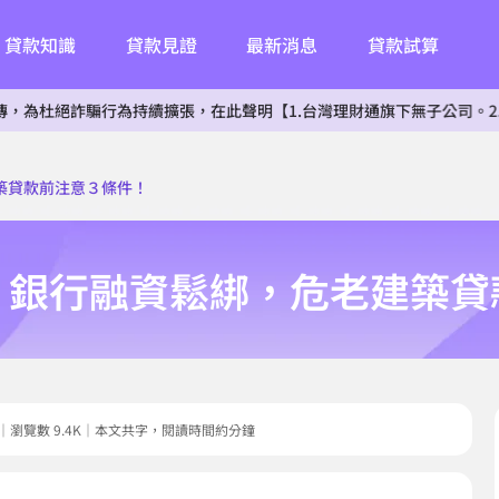
貸款知識
貸款見證
最新消息
貸款試算
騙行為持續擴張，在此聲明【1.台灣理財通旗下無子公司。2.無投資其他
築貸款前注意３條件！
！銀行融資鬆綁，危老建築貸
2.15｜瀏覽數 9.4K｜本文共字，閱讀時間約分鐘