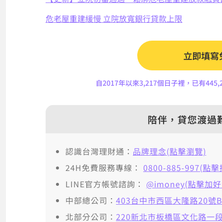
危老屋重建緩慢 立院放寬銀行貸款上限
立即填寫
自2017年以來3,217個日子裡，已有44
陪伴，貸您渡過
認識台灣理財通：
品牌理念(點擊瀏覽)
24H免費服務專線：
0800-885-997(點
LINE官方帳號諮詢：
@imoney(點擊加好
中部總公司：
403台中市西區大隆路20號B
北部分公司：
220新北市板橋區文化路一段2