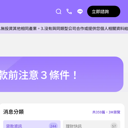
立即諮詢
相同產業。3.沒有與同類型公司合作或提供您個人相關資料給任何單位。
款前注意３條件！
消息分類
共359篇，3M瀏覽
貸款資訊
理財快訊
244
57