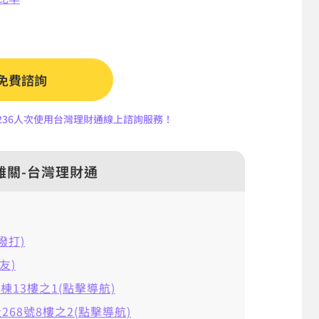
免費諮詢
5,236人次使用台灣理財通線上諮詢服務！
難關-台灣理財通
擊撥打)
友)
棟13樓之1(點擊導航)
68號8樓之2(點擊導航)