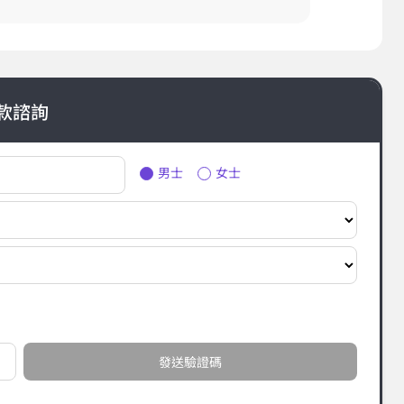
款諮詢
男士
女士
發送驗證碼