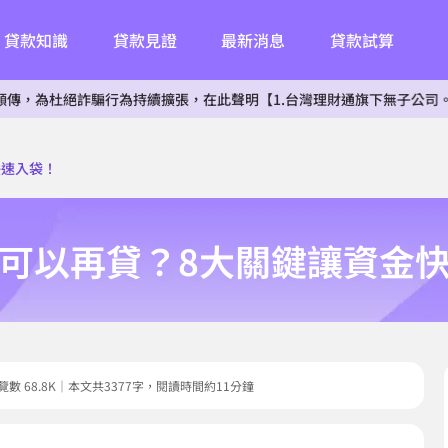
貸款知識
貸款見證
最新消息
貸款試算
杜絕詐騙行為持續擴張，在此聲明【1.台灣理財通旗下無子公司。2.無投
快速入袋！
可以再貸？8大關鍵讓資金
0｜瀏覽數 68.8K｜本文共3377字，閱讀時間約11分鐘