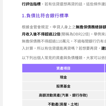
行評估指標
，若有信貸還想再貸的話，這些條件建
1.負債比符合銀行標準
根據金管會規定，申貸人身上之
無擔保債務總餘
月收入後不得超過22倍
(簡稱為DBR22倍)。舉
無擔保債務不得超過110萬元。不過每間銀行仍
入計算，所以有信貸還能再貸嗎？若想要再貸，
建
以下列出個人常見的資產與負債種類，大家可以依
資產項目
現金
股票基金
高額流動資產(汽車、銀行存款)
不動產(房屋、土地)