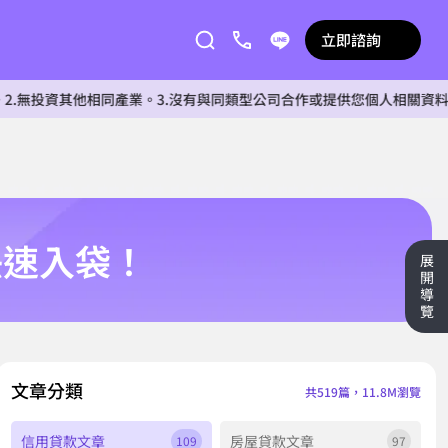
立即諮詢
資其他相同產業。3.沒有與同類型公司合作或提供您個人相關資料給任何單
快速入袋！
展
開
導
覽
文章分類
共519篇，11.8M瀏覽
信用貸款文章
房屋貸款文章
109
97