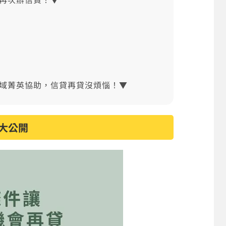
領域菁英協助，信貸再貸沒煩惱！▼
大公開