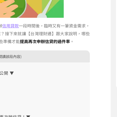
辦
信用貸款
一段時間後，臨時又有一筆資金需求，
呢？接下來就讓【台灣理財通】跟大家說明，哪些
些準備才能
提高再次申辦信貸的過件率
。
閱讀該段內容)
公開 ▼
再次辦信貸！▼