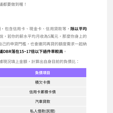
議都要做到喔！
額
，包含信用卡、現金卡、信用貸款等，
除以平均
例來說，若你的薪水平均月收為5萬元，那麼你身上的
有自己的申貸門檻，也會連同再貸的額度需求一起納
議DBR落在15~17倍以下過件率較高
。
據現況填上金額，計算出自身目前的負債比：
負債項目
積欠卡債
信用卡累積卡債
汽車貸款
私人借款(民間)