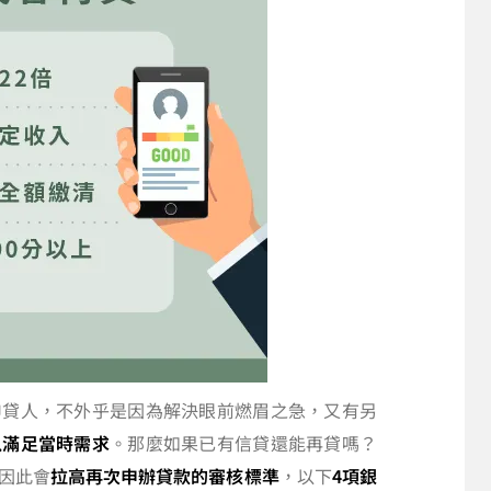
申貸人，不外乎是因為解決眼前燃眉之急，又有另
以滿足當時需求
。那麼如果已有信貸還能再貸嗎？
因此會
拉高再次申辦貸款的審核標準
，以下
4項銀