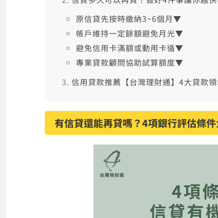
原信貸先按時繳納3~6個月▼
帳戶維持一定餘額避免月光▼
避免信用卡滿額或動用卡循▼
專業貸款顧問協助試算額度▼
信用貸款推薦【台灣理財通】4大貸款
有信貸還能再貸嗎？4項銀行評估條件