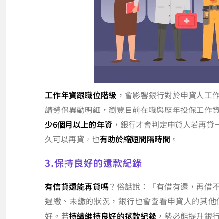
工作年資跟職位階級
，會影響銀行對於申貸人工
請勞保異動明細，瀏覽目前在職與歷年投保工作
少6個月以上的年資
，銀行才會判定申貸人若再貸
久可以再貸，也
有助於縮短間隔時間
。
3.保持良好的還款紀錄
有信貸還能再貸嗎
？俗話說：「有借有還，再借
遲繳、未繳的狀況，銀行也會查看申貸人的其他
好。若
持續維持良好的還款紀錄
，勢必能提升銀