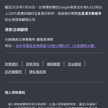
截至2026年7月30日，台灣理財通在Google商家合計有6,622則以
上100%真實評論的五星滿分好評，為該統計期間
五星滿分數最多
的台灣貸款顧問公司
貸款法律顧問
允赫通商法律事務所-蕭隆泉律師
地址：
台中市南區忠明南路758號15樓B1戶（大安國際大樓）
財務健診
貸款須知
通路聯盟
友站連結
反詐騙聲明
隱私權政策
個人貸款需知
個人貸款總費用年百分率說明：(1)個人貸款還款年限： 最低1年最長7