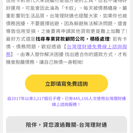
信用卡對現代人來說雖然是個方便的工具，但若不懂得好
好運用，可能會因此淪為「卡奴」，每天被債務纏身，嚴
重影響到生活品質。台灣理財通也提醒大家，如果你也被
債務困擾，不要選擇逃避，因為躲避無法解決問題，還會
導致信用受損，之後要再申請其他貸款更是難上加難了!
最好方式還是
找尋專業貸款顧問公司，積極處理
! 若有卡
債、債務問題，歡迎透過【
台灣理財通免費線上諮詢服
務
】，由專人替你解決困擾 找出適合你的還款方式，才有
機會脫離債務，讓自己無債一身輕呦!
立即填寫免費諮詢
自2017年以來3,217個日子裡，已有445,156人次使用台灣理財通
線上諮詢服務！
陪伴，貸您渡過難關-台灣理財通