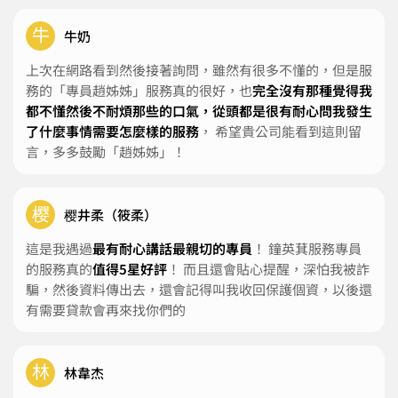
牛
牛奶
上次在網路看到然後接著詢問，雖然有很多不懂的，但是服
務的「專員趙姊姊」服務真的很好，也
完全沒有那種覺得我
都不懂然後不耐煩那些的口氣，從頭都是很有耐心問我發生
了什麼事情需要怎麼樣的服務
， 希望貴公司能看到這則留
言，多多鼓勵「趙姊姊」！
樱
樱井柔（筱柔）
這是我遇過
最有耐心講話最親切的專員
！ 鐘英萁服務專員
的服務真的
值得5星好評
！ 而且還會貼心提醒，深怕我被詐
騙，然後資料傳出去，還會記得叫我收回保護個資，以後還
有需要貸款會再來找你們的
林
林韋杰