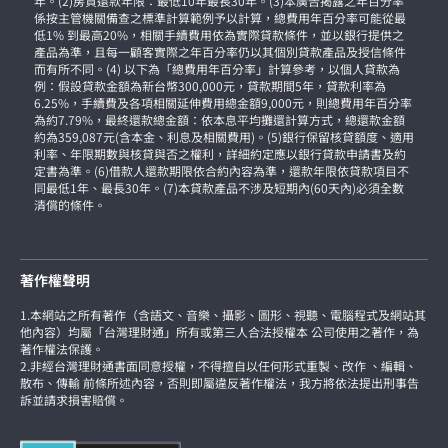
年。(2)房貸還款年限：最低10年最長30年。(3)本廣告揭露之年百分率
係按主管機關備查之標準計算範例予以計算，總費用年百分率可能從最
低1% 到最高20%，相關手續費用依為實際貸款條件，並以銀行提供之
產品為準，且每一顧客實際之年百分率仍以其個別貸款產品及授信條件
而有所不同。(4) 以下為「總費用年百分率」計算參考，以個人貸款為
例：假設貸款金額為新台幣300,000元，貸款期間5年，貸款利率為
6.25%，手續費及各項相關延伸費用總金額9,000元，則總費用年百分率
為約7.79%，最終還款總金額：依本息平均攤還計算方式，總還款金額
約為359,087元(含本金、利息及相關費用)。(5)銀行保留核貸額度、適用
利率、年限期數與核貸與否之權利，詳細約定應以銀行貸款申請書及約
定書為準。(6)借款人還款期限依合約內容為準，還款年限依貸款項目不
同最低1年、最長30年。(7)本貸款產品不涉及短期內(60天內)必須全數
清償的條件。
著作權聲明
1.本網站之所有著作（含語文、音樂、攝影、圖形、視聽、電腦程式及網站其
他內容）均屬「台灣理財通」所有或第三人合法授權本 公司使用之著作，為
著作權法保護。
2.非經台灣理財通書面同意授權，不得擅自以任何形式重製、改作 、編輯、
散布、傳輸 前條所述內容，否則即屬違反著作權法，我方將依法提出刑事告
訴並請求損害賠償。