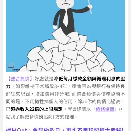
【
整合負債
】好處就是
降低每月繳款金額與循環利息的壓
力
，如果維持正常繳款3~4年，還會因為與銀行有保持良
好往來紀錄，增加信用評分哦! 而整合負債與債務協商不
同的是，不用犧牲掉個人的信用，除非你的負債比過高，
已
超過收入22倍的上限規定
，就會建議以「
債務協商
」(←
點我了解更多債務協商) 方式處理。
迷糊Out，免記繳款日，再也不用玩記憶大考驗!