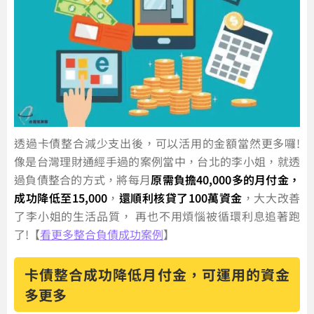
透過卡債整合減少支出後，可以活用的金額當然更多囉!
像是台灣理財通經手過的案例當中，台北的李小姐，就透
過負債整合的方式，將每月
原需負擔40,000多的月付金，
成功降低至15,000
，
還順利核貸了100萬資金
，大大改善
了李小姐的生活品質， 再也不用煩惱被循環利息追著跑
了!【
看更多整合負債成功案例
】
卡債整合成功降低月付金，可運用的資金
多更多