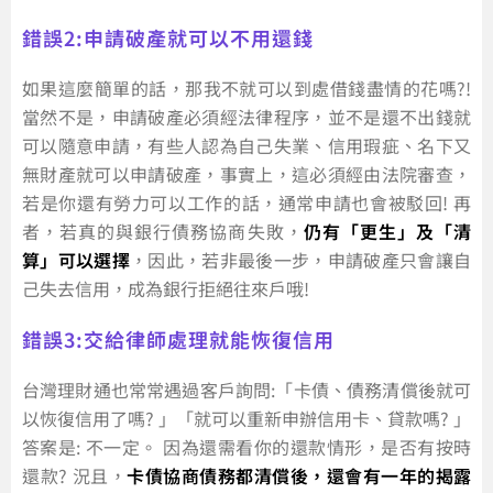
錯誤2:申請破產就可以不用還錢
如果這麼簡單的話，那我不就可以到處借錢盡情的花嗎?!
當然不是，申請破產必須經法律程序，並不是還不出錢就
可以隨意申請，有些人認為自己失業、信用瑕疵、名下又
無財產就可以申請破產，事實上，這必須經由法院審查，
若是你還有勞力可以工作的話，通常申請也會被駁回! 再
者，若真的與銀行債務協商失敗，
仍有「更生」及「清
算」可以選擇
，因此，若非最後一步，申請破產只會讓自
己失去信用，成為銀行拒絕往來戶哦!
錯誤3:交給律師處理就能恢復信用
台灣理財通也常常遇過客戶詢問:「卡債、債務清償後就可
以恢復信用了嗎? 」「就可以重新申辦信用卡、貸款嗎? 」
答案是: 不一定。 因為還需看你的還款情形，是否有按時
還款? 況且，
卡債協商債務都清償後，還會有一年的揭露