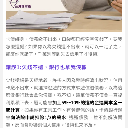
卡債纏身、債務繳不出來，口袋都已經空空沒錢了，要我
怎麼還錢? 如果你以為欠錢還不出來，就可以一走了之，
那麼你就錯了，千萬別等到失去信用了才後悔!
錯誤1:欠錢不還，銀行也拿我沒轍
欠錢還錢是天經地義，許多人因為臨時經濟出狀況，信用
卡繳不出來，就選擇逃避的方式來躲避償還債務，以為這
麼做銀行就會拿你沒輒，殊不知，這筆債務不僅會一直複
利累積下去，還可能會
加上5%~10%的違約金連同本金一
起計算
，如果你有正常工作、有勞健保的話，卡債銀行還
會
向法院申請扣除1/3的薪水
! 逃避債務，並不能解決問
題，反而會影響到個人信用，後悔也來不及。