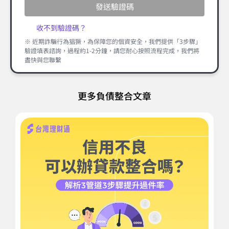
發送驗證碼
收不到驗證碼？
※ 近期詐騙行為猖獗，為保障您的個資安全，我們提供「3步驟」
驗證填表諮詢，過程約1-2分鐘，請您耐心按照流程完成，我們將
盡快與您聯繫
更多負債整合文章