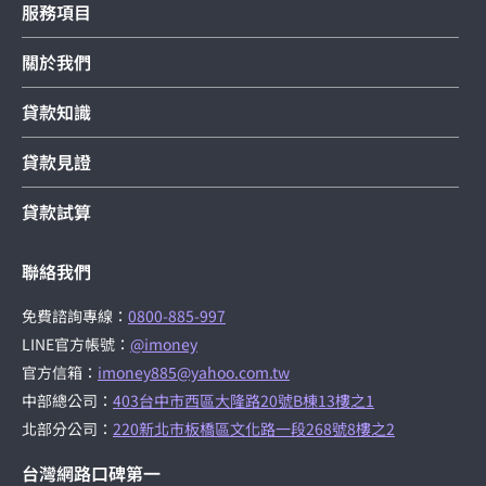
服務項目
關於我們
貸款知識
貸款見證
貸款試算
聯絡我們
免費諮詢專線：
0800-885-997
LINE官方帳號：
@imoney
官方信箱：
imoney885@yahoo.com.tw
中部總公司：
403台中市西區大隆路20號B棟13樓之1
北部分公司：
220新北市板橋區文化路一段268號8樓之2
台灣網路口碑第一