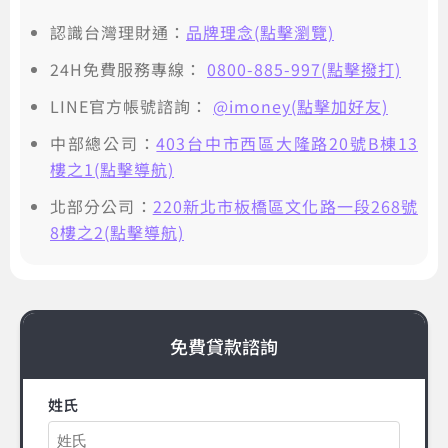
認識台灣理財通：
品牌理念(點擊瀏覽)
24H免費服務專線：
0800-885-997(點擊撥打)
LINE官方帳號諮詢：
@imoney(點擊加好友)
中部總公司：
403台中市西區大隆路20號B棟13
樓之1(點擊導航)
北部分公司：
220新北市板橋區文化路一段268號
8樓之2(點擊導航)
免費貸款諮詢
姓氏