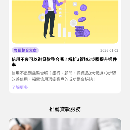
負債整合文章
2026.01.02
信用不良可以辦貸款整合嗎？解析3管道3步驟提升過件
債
率
為
信用不良還能整合嗎？銀行、顧問、擔保品3大管道+3步驟
財
改善信用，揭露信用瑕疵客戶的成功整合秘訣！
了
了解更多
推薦貸款服務