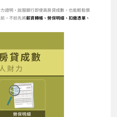
財力證明，說服銀行即使高房貸成數，也能輕鬆償
數前，不妨先將
薪資轉帳、勞保明細、扣繳憑單、