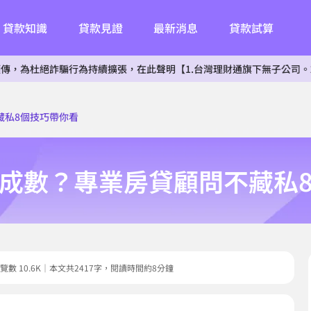
貸款知識
貸款見證
最新消息
貸款試算
詐騙行為持續擴張，在此聲明【1.台灣理財通旗下無子公司。2.無投資其
藏私8個技巧帶你看
成數？專業房貸顧問不藏私
5｜瀏覽數 10.6K｜本文共2417字，閱讀時間約8分鐘