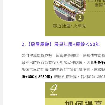
2.【房屋屋齡】房貸年限+屋齡＜50年
如何提高房貸成數，屋齡也是關鍵。要知道在房
繳不出時銀行就有權力對房屋作處置，因此
對銀
說像古早時期磚造的老舊住宅耐用度不高，就較
限+屋齡小於50年」
的原則來計算，若相加超過50