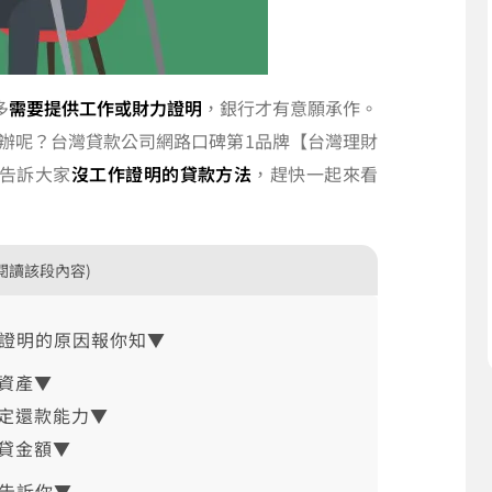
多
需要提供工作或財力證明
，銀行才有意願承作。
辦呢？台灣貸款公司網路口碑第1品牌【台灣理財
告訴大家
沒工作證明的貸款方法
，趕快一起來看
閱讀該段內容)
作證明的原因報你知▼
資產▼
定還款能力▼
貸金額▼
告訴你▼