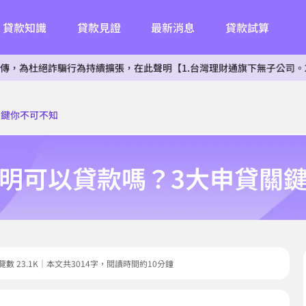
貸款知識
貸款見證
最新消息
貸款試算
詐騙行為持續擴張，在此聲明【1.台灣理財通旗下無子公司。2.無投資其
關鍵你不可不知
明可以貸款嗎？3大申貸關
9｜瀏覽數 23.1K｜本文共3014字，閱讀時間約10分鐘