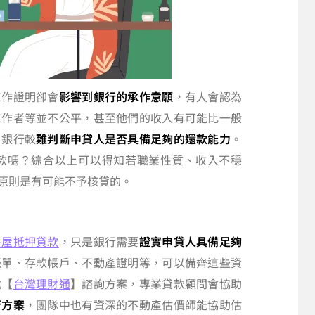
工作證明卻會
影響到銀行的承作意願
，有人會認為
工作者等並不公平，甚至他們的收入有可能比一般
，銀行較
難判斷申貸人是否具備足夠的還款能力
。
款嗎？綜合以上可以得知若職業性質、收入不穩
原則是有可能不予核貸的。
房屋抵押貸款
，只是銀行需要
證實申貸人具備足夠
憑單、存款帳戶、不動產證明等，可以備齊這些資
找【
台灣理財通
】諮詢方案，專業貸款顧問會協助
行方案
，團隊中也有資深的不動產估價師能協助估