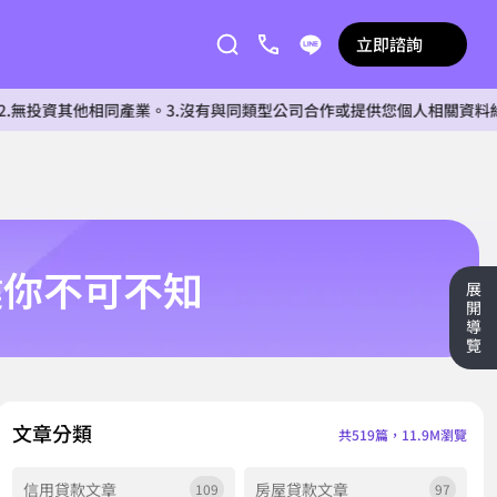
立即諮詢
他相同產業。3.沒有與同類型公司合作或提供您個人相關資料給任何單位
鍵你不可不知
展
開
導
覽
文章分類
共519篇，11.9M瀏覽
信用貸款文章
房屋貸款文章
109
97