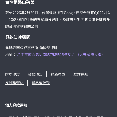
台灣網路口碑第一
截至2026年7月30日，台灣理財通在Google商家合計有6,622則以
上100%真實評論的五星滿分好評，為該統計期間
五星滿分數最多
的台灣貸款顧問公司
貸款法律顧問
允赫通商法律事務所-蕭隆泉律師
地址：
台中市南區忠明南路758號15樓B1戶（大安國際大樓）
財務健診
貸款須知
通路聯盟
友站連結
反詐騙聲明
隱私權政策
個人貸款需知