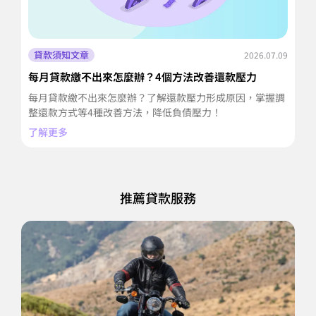
貸款須知文章
2026.07.09
每月貸款繳不出來怎麼辦？4個方法改善還款壓力
信
擔
每月貸款繳不出來怎麼辦？了解還款壓力形成原因，掌握調
信
整還款方式等4種改善方法，降低負債壓力！
並
了解更多
了
推薦貸款服務