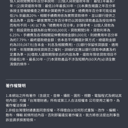
個人貸款總費用年百分率說明：(1)個人貸款還款年限： 最低1年最長7
年。(2)房貸還款年限：最低10年最長30年。(3)本廣告揭露之年百分率
係按主管機關備查之標準計算範例予以計算，總費用年百分率可能從最
低1% 到最高20%，相關手續費用依為實際貸款條件，並以銀行提供之
產品為準，且每一顧客實際之年百分率仍以其個別貸款產品及授信條件
而有所不同。(4) 以下為「總費用年百分率」計算參考，以個人貸款為
例：假設貸款金額為新台幣300,000元，貸款期間5年，貸款利率為
6.25%，手續費及各項相關延伸費用總金額9,000元，則總費用年百分率
為約7.79%，最終還款總金額：依本息平均攤還計算方式，總還款金額
約為359,087元(含本金、利息及相關費用)。(5)銀行保留核貸額度、適用
利率、年限期數與核貸與否之權利，詳細約定應以銀行貸款申請書及約
定書為準。(6)借款人還款期限依合約內容為準，還款年限依貸款項目不
同最低1年、最長30年。(7)本貸款產品不涉及短期內(60天內)必須全數
清償的條件。
著作權聲明
1.本網站之所有著作（含語文、音樂、攝影、圖形、視聽、電腦程式及網站其
他內容）均屬「台灣理財通」所有或第三人合法授權本 公司使用之著作，為
著作權法保護。
2.非經台灣理財通書面同意授權，不得擅自以任何形式重製、改作 、編輯、
散布、傳輸 前條所述內容，否則即屬違反著作權法，我方將依法提出刑事告
訴並請求損害賠償。