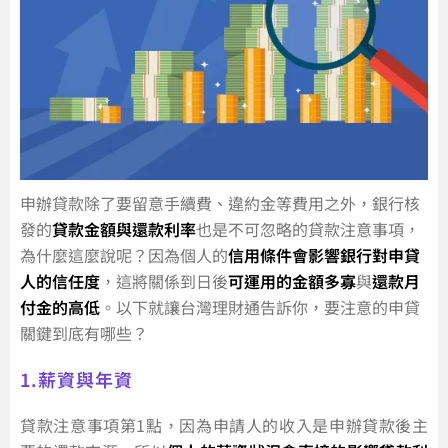
申辦貸款除了要留意手續費、違約金等費用之外，銀行核
發的
貸款金額與還款利率
也是不可忽略的貸款注意事項，
為什麼這麼說呢？因為個人的
信用條件會影響銀行對申貸
人的信任度
，這將關係到日後
可運用的金額多寡
與
還款月
付金的高低
。以下就讓台灣理財通告訴你，要注意的申貸
關鍵到底有哪些？
1.薪資與年資
貸款注意事項第1點，因為申請人的收入是申辦貸款後主