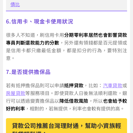
債比
6.信用卡、現金卡使用狀況
很多人不知道，刷信用卡用
分期零利率居然也會影響貸款
專員判斷還款能力的分數
，另外還有領錢都是百元提領或
是信用卡都只繳最低金額，都是扣分的行為，要特別注
意。
7.是否提供擔保品
若有抵押擔保品則可以申請
抵押貸款
，比如：
汽車貸款
或
房屋貸款
等服務項目。即使貸款人日後無法順利還款，銀
行可以透過變賣擔保品以
降低借款風險
，所以
也會給予較
好的利率
，相對的，若無提供，利率也會較有提供的高。
貸款公司推薦台灣理財通，幫助小資族輕