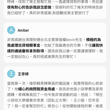
時候，找到了葉主管幫忙我，一直處理貸款的事情，而且還
很有耐心的告訴我該怎麼做
！很順利的花了幾天的時候告訴
我已經好了，真的非常感謝,有困難找葉主管就行了
A
Amber
非常感謝台灣理財通台北主管葉俊耀kevin先生，
積極的為
我處理信貸相關事宜
，也給了我最適合的方案，不僅
讓我快
速的通過審核拿到款項
，還告訴我以後一定要謹慎理財，我
一定銘記在心，真的很感謝葉先生的幫忙！
王
王亭婷
當我第一次，接到賴青輝專員的電話後，我覺得我的心就安
了！他
細心的詢問我資金用處
，我告訴他是小孩學費及家用
週轉，青輝專員回了一句令我非常感動的話，他說：「現在
小孩唸大學確實非常貴（因私立大學），王小姐，您辛苦
了！我一定會幫您的忙」揪甘心！從他開始接我的案，進度