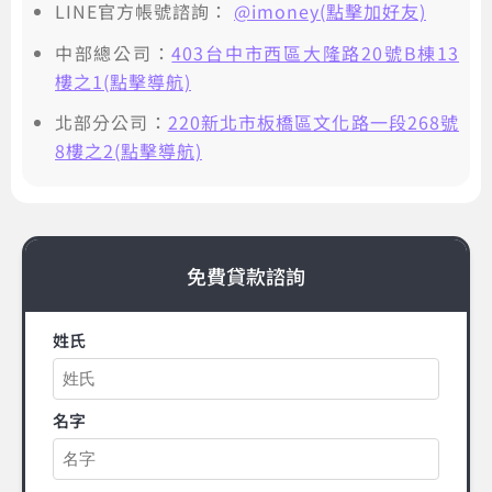
LINE官方帳號諮詢：
@imoney(點擊加好友)
中部總公司：
403台中市西區大隆路20號B棟13
樓之1(點擊導航)
北部分公司：
220新北市板橋區文化路一段268號
8樓之2(點擊導航)
免費貸款諮詢
姓氏
名字