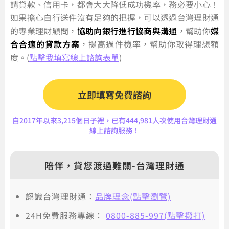
請貸款、信用卡，都會大大降低成功機率，務必要小心！
如果擔心自行送件沒有足夠的把握，可以透過台灣理財通
的專業理財顧問，
協助向銀行進行協商與溝通
，幫助你
媒
合合適的貸款方案
，提高過件機率，幫助你取得理想額
度。(
點擊我填寫線上諮詢表單
)
立即填寫免費諮詢
自2017年以來3,215個日子裡，已有444,981人次使用台灣理財通
線上諮詢服務！
陪伴，貸您渡過難關-台灣理財通
認識台灣理財通：
品牌理念(點擊瀏覽)
24H免費服務專線：
0800-885-997(點擊撥打)