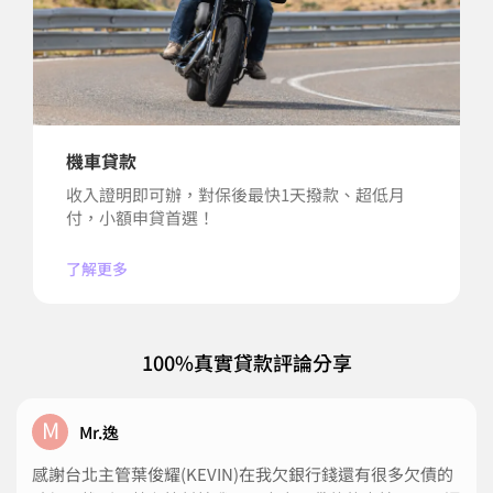
機車貸款
收入證明即可辦，對保後最快1天撥款、超低月
付，小額申貸首選！
了解更多
100%真實貸款評論分享
M
Mr.逸
感謝台北主管葉俊耀(KEVIN)在我欠銀行錢還有很多欠債的