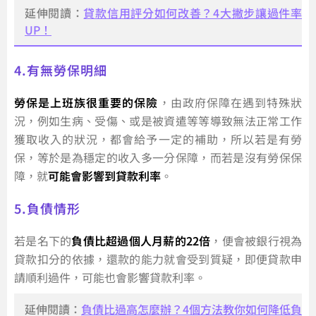
延伸閱讀：
貸款信用評分如何改善？4大撇步讓過件率
UP！
4.有無勞保明細
勞保是上班族很重要的保險
，由政府保障在遇到特殊狀
況，例如生病、受傷、或是被資遣等等導致無法正常工作
獲取收入的狀況，都會給予一定的補助，所以若是有勞
保，等於是為穩定的收入多一分保障，而若是沒有勞保保
障，就
可能會影響到貸款利率
。
5.負債情形
若是名下的
負債比超過個人月薪的22倍
，便會被銀行視為
貸款扣分的依據，還款的能力就會受到質疑，即便貸款申
請順利過件，可能也會影響貸款利率。
延伸閱讀：
負債比過高怎麼辦？4個方法教你如何降低負