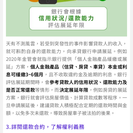
天有不測風雲，若受到突發性的事件影響貸款人的收入，
就可斟酌自身的還款能力，向承貸銀行申請展延。例如
2020年金管會就指示銀行提供「個人金融產品緩繳或展
延」方案，
個人金融產品（信貸、房貸、車貸）本金或利
息可緩繳3~6個月
，且不收取違約金及逾期的利息。銀行
評估展延期間時，會
參考貸款人的信用狀況、還款能力及
是否正常還款
等情形，而
決定展延年限
，例如房貸的展延
方案，銀行就會評估房屋價值、計算貸款成數等程序。一
旦申請展延後，建議貸款人積極配合定期的還款時間與金
額，以免多次未還款，導致房屋車子被法拍的後果。
3.詳閱還款合約，了解權利義務