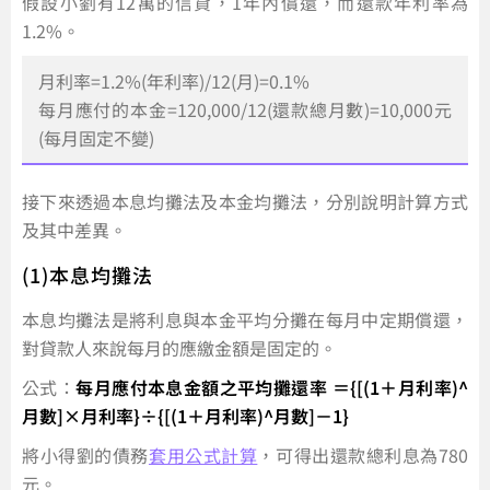
假設小劉有12萬的信貸，1年內償還，而還款年利率為
1.2%。
月利率=1.2%(年利率)/12(月)=0.1%
每月應付的本金=120,000/12(還款總月數)=10,000元
(每月固定不變)
接下來透過本息均攤法及本金均攤法，分別說明計算方式
及其中差異。
(1)本息均攤法
本息均攤法是將利息與本金平均分攤在每月中定期償還，
對貸款人來說每月的應繳金額是固定的。
公式：
每月應付本息金額之平均攤還率 ＝{[(1＋月利率)^
月數]×月利率}÷{[(1＋月利率)^月數]－1}
將小得劉的債務
套用公式計算
，可得出還款總利息為780
元。