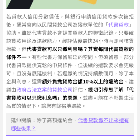
若貸款人信用分數偏低，與銀行申請信用貸款多次被拒
後，通常會向以民間貸款公司為撥款單位的「
代書貸款
」
協助。雖然代書貸款不會調閱貸款人的聯徵紀錄，只要確
認貸款用途及還款能力，經評估後最快24小時內即可核貸
撥款，但
代書貸款可以只繳利息嗎？其實每間代書貸款的
條件不一，
有些代書方保留展延的空間。但須留意，部分
代書貸款提供寬鬆的申貸條件，但後續的還款要求會更嚴
苛，且沒有展延機制，若遲繳的情況持續數個月，除了本
金與利息，還需
額外負擔貸款金額10%以上的違約金
。建
議由
政府合法立案的貸款公司
評估，
親切引導您了解「代
書貸款可以只繳利息嗎」的問題
，並盡可能在不影響生活
品質的情況下，讓您有餘裕地還款。
延伸閱讀：除了高額違約金，
代書貸款繳不出來還有
哪些後果？