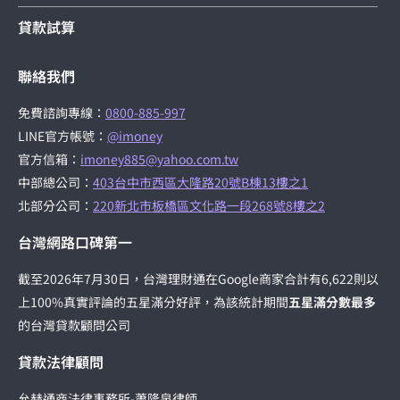
貸款試算
聯絡我們
免費諮詢專線：
0800-885-997
LINE官方帳號：
@imoney
官方信箱：
imoney885@yahoo.com.tw
中部總公司：
403台中市西區大隆路20號B棟13樓之1
北部分公司：
220新北市板橋區文化路一段268號8樓之2
台灣網路口碑第一
截至2026年7月30日，台灣理財通在Google商家合計有6,622則以
上100%真實評論的五星滿分好評，為該統計期間
五星滿分數最多
的台灣貸款顧問公司
貸款法律顧問
允赫通商法律事務所-蕭隆泉律師