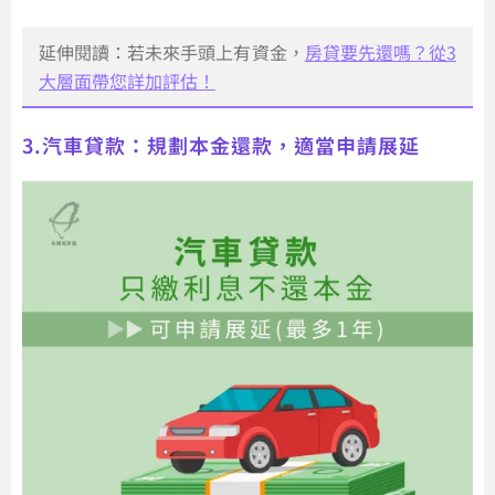
延伸閱讀：若未來手頭上有資金，
房貸要先還嗎？從3
大層面帶您詳加評估！
3.汽車貸款：規劃本金還款，適當申請展延