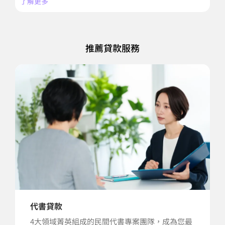
了解更多
了
推薦貸款服務
代書貸款
4大領域菁英組成的民間代書專案團隊，成為您最