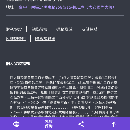
地址：
台中市南區忠明南路758號15樓B1戶（大安國際大樓）
財務健診
貸款須知
通路聯盟
友站連結
反詐騙聲明
隱私權政策
個人貸款需知
個人貸款總費用年百分率說明：(1)個人貸款還款年限： 最低1年最長7
年。(2)房貸還款年限：最低10年最長30年。(3)本廣告揭露之年百分率
係按主管機關備查之標準計算範例予以計算，總費用年百分率可能從最
低1% 到最高20%，相關手續費用依為實際貸款條件，並以銀行提供之
產品為準，且每一顧客實際之年百分率仍以其個別貸款產品及授信條件
而有所不同。(4) 以下為「總費用年百分率」計算參考，以個人貸款為
例：假設貸款金額為新台幣300,000元，貸款期間5年，貸款利率為
6.25%，手續費及各項相關延伸費用總金額9,000元，則總費用年百分率
為約7.79%，最終還款總金額：依本息平均攤還計算方式，總還款金額
免費
約為359,087元(含本金、利息及相關費用)。(5)銀行保留核貸額度、適用
諮詢
利率、年限期數與核貸與否之權利，詳細約定應以銀行貸款申請書及約