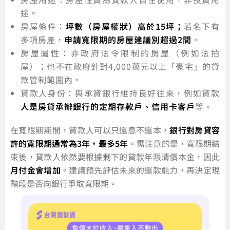
途。
房屋條件：
坪數（房屋權狀）高於15坪；
若名下有
多項房產，
申請寬限期的房屋建議別超過2間
。
房屋屬性：非政府法令限制的房屋（例如法拍
屋）；也不在政府針對4,000萬元以上「豪宅」的貸
款管制範圍內。
貸款人身份：與承貸銀行維持良好往來，例如貸款
人是房貸承辦銀行的定期存款戶、信用卡客戶
等。
在寬限期期間，貸款人可以只還息不還本，
銀行對房貸容
許的寬限期通常為3年，最多5年
。需注意的是，寬限期結
束後，貸款人依然要根據剩下的貸款年限清償本金，因此
月付金會增加
。建議預先評估未來的還款能力，再決定現
階段是否向銀行爭取寬限期。