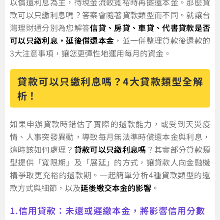
以償還利息為主，待現金流較寬裕時再攤還本金。那麼貸
款可以只繳利息嗎？答案會隨著貸款類型而不同。就讓台
灣理財通分別為您解答
信貸、房貸、車貸、代書貸款是否
可以只繳利息，延後償還本金
，並一併整理貸款後還款的
3大注意事項，讓您更彈性地運用每月的資金。
貸款可以只繳利息嗎？4大貸款類型全解
析！
如果申辦貸款時錯估了實際的還款能力，或受到天災疫
情、人事突發異動，導致每月無法準時償還本金與利息，
這時該如何處理？
貸款可以只繳利息嗎
？其實部分貸款類
型提供「寬限期」及「展延」的方式，讓貸款人向金融機
構爭取更充裕的還款期。一起簡單分析4種貸款類型的還
款方式與細節，以及
延後繳交本金的影響
。
1.信用貸款：未還或遲繳本金，將影響信用分數