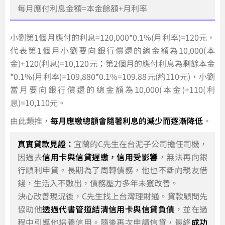
每月應付利息金額=本金餘額+月利率
小劉第1個月應付的利息=120,000*0.1%(月利率)=120元，
代表第1個月小劉要向銀行償還的總金額為10,000(本
金)+120(利息)=10,120元；第2個月的應付利息為剩餘本金
*0.1%(月利率)=109,880*0.1%=109.88元(約110元)，小劉
當月要向銀行償還的總金額為10,000(本金)+110(利
息)=10,110元。
由此類推，
每月應繳總額會隨著利息的減少而逐漸降低
。
真實貸款見證：
宜蘭的C先生在台泥子公司擔任司機，
因過去
信用卡與信貸遲繳，信用受影響
，無法再向銀
行順利申貸。長期為了周轉債務，他也不斷向親友借
錢，生活入不敷出，債務壓力多年未獲改善。
決心改善現況後，C先生找上台灣理財通。貸款顧問先
協助他
透過代書管道結清信用卡與信貸負債
，並在過
程中引導他培養信用。隨後再次申請信貸，最終
成功