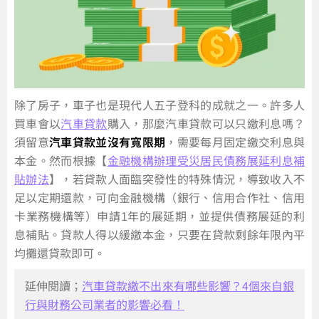
除了房子，車子也是現代人五子登科的成就之一。許多人
買車會以
汽車貸款
購入，那麼汽車貸款可以只繳利息嗎？
須留意
汽車貸款並沒有寬限期
，需要每月固定繳交利息與
本金。然而根據【
金融機構辦理受災居民債務展延利息補
貼辦法
】，若貸款人面臨突發性的特殊情況，導致收入不
足以定期還款，可向金融機構（銀行、信用合作社、信用
卡業務機構等）申請1年的展延期，並提供債務展延的利
息補貼。貸款人得以緩繳本金，只要在貸款剩餘年限內平
均攤還貸款即可。
延伸閱讀；
汽車貸款繳不出來有哪些影響？4個來自銀
行與財務公司業者的影響必看！