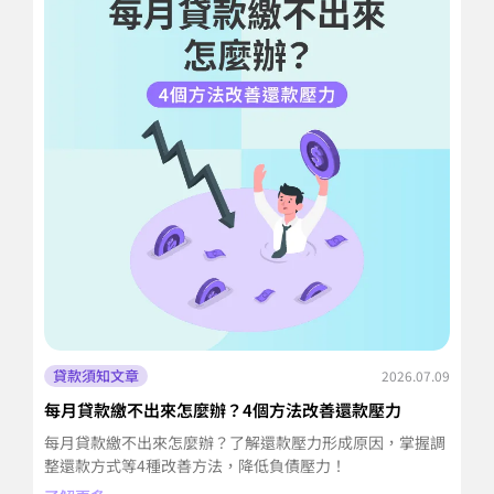
貸款須知文章
2026.07.09
每月貸款繳不出來怎麼辦？4個方法改善還款壓力
信
擔
每月貸款繳不出來怎麼辦？了解還款壓力形成原因，掌握調
信
整還款方式等4種改善方法，降低負債壓力！
並