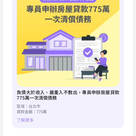
負債大於收入、嚴重入不敷出，專員申辦房屋貸款
房
775萬一次清償債務
貸
區域：台北市
區
貸款金額：775萬
貸款
了解更多
了