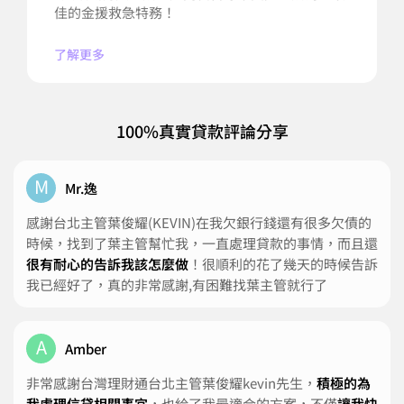
佳的金援救急特務！
了解更多
100%真實貸款評論分享
M
Mr.逸
感謝台北主管葉俊耀(KEVIN)在我欠銀行錢還有很多欠債的
時候，找到了葉主管幫忙我，一直處理貸款的事情，而且還
很有耐心的告訴我該怎麼做
！很順利的花了幾天的時候告訴
我已經好了，真的非常感謝,有困難找葉主管就行了
A
Amber
非常感謝台灣理財通台北主管葉俊耀kevin先生，
積極的為
我處理信貸相關事宜
，也給了我最適合的方案，不僅
讓我快