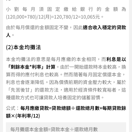
小劉每月須固定繳給銀行的金額為
(120,000+780)/12(月)=120,780/12=10,065元。
由於每月償還的金額固定不變，因此
適合收入穩定的貸款
人
。
(2)本金均攤法
本金均攤法的意思是每月應繳的本金相同，而
利息是以
「剩餘本金*利率」計算
。由於一開始還款時本金較高，換
算而得的應付利息也較高。然而隨著每月固定償還本金，
利息也會逐漸降低。因為償債前期的資金壓力較大，屬於
「先苦後甘」的還款方法，適用於經濟條件較寬裕者，這
種還款方式也可讓貸款人培養固定的儲蓄習慣。
公式：
每月應繳貸款=貸款總額÷還款總月數+每期貸款餘
額×(年利率/12)
每月攤還本金金額=貸款本金÷還款總月數