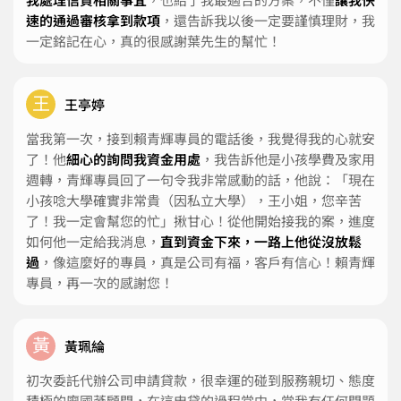
速的通過審核拿到款項
，還告訴我以後一定要謹慎理財，我
一定銘記在心，真的很感謝葉先生的幫忙！
王
王亭婷
當我第一次，接到賴青輝專員的電話後，我覺得我的心就安
了！他
細心的詢問我資金用處
，我告訴他是小孩學費及家用
週轉，青輝專員回了一句令我非常感動的話，他說：「現在
小孩唸大學確實非常貴（因私立大學），王小姐，您辛苦
了！我一定會幫您的忙」揪甘心！從他開始接我的案，進度
如何他一定給我消息，
直到資金下來，一路上他從沒放鬆
過
，像這麼好的專員，真是公司有福，客戶有信心！賴青輝
專員，再一次的感謝您！
黃
黃珮綸
初次委託代辦公司申請貸款，很幸運的碰到服務親切、態度
積極的廖國棻顧問，在這申貸的過程當中，當我有任何問題