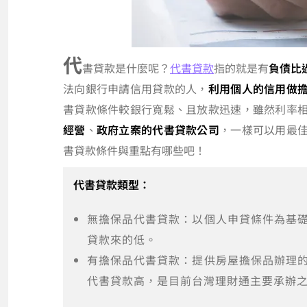
代
書貸款是什麼呢？
代書貸款
指的就是有
負債比
法向銀行申請信用貸款的人，
利用個人的信用做
書貸款條件較銀行寬鬆、且放款迅速，雖然利率
經營
、
政府立案的代書貸款公司
，一樣可以用最
書貸款條件與重點有哪些吧！
代書貸款類型：
無擔保品代書貸款：以個人申貸條件為基
貸款來的低。
有擔保品代書貸款：提供房屋擔保品辦理
代書貸款高，是目前台灣理財通主要承辦