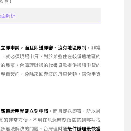
款哦！
全面解析
以立即申請，而且即送即審、沒有地區限制
，非常
係，就必須現場申貸，對於某些住在較偏遠地區的
金的民眾，台灣理財通的代書貸款提供通訊申貸的
場親自簽約，免除來回奔波的舟車勞頓，讓你申貸
和薪轉證明就能立刻申請
，而且即送即審，所以最
，真的非常方便，不用在危急時刻煩惱該到哪裡找
更多無法解決的問題。台灣理財通
急件辦理最快當