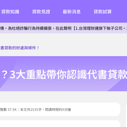
貸款知識
貸款見證
最新消息
貸款試算
詐騙行為持續擴張，在此聲明【1.台灣理財通旗下無子公司。2.無投資其
代書貸款的好處與條件！
？3大重點帶你認識代書貸
4｜瀏覽數 37.5K｜本文共2535字，閱讀時間約9分鐘