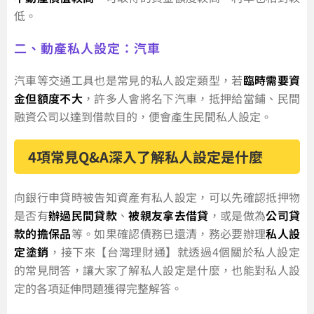
低。
二、動產私人設定：汽車
汽車等交通工具也是常見的私人設定類型，若
臨時需要資
金但額度不大
，許多人會將名下汽車，抵押給當鋪、民間
融資公司以達到借款目的，便會產生民間私人設定。
4項常見Q&A深入了解私人設定是什麼
向銀行申貸時被告知資產有私人設定，可以先確認抵押物
是否有
辦過民間貸款
、
被親友拿去借貸
，或是做為
公司貸
款的擔保品
等。如果確認債務已還清，務必要辦理
私人設
定塗銷
，接下來【台灣理財通】就透過4個關於私人設定
的常見問答，讓大家了解私人設定是什麼，也能對私人設
定的各項延伸問題獲得完整解答。