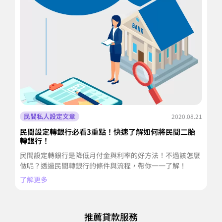
民間私人設定文章
2020.08.21
民間設定轉銀行必看3重點！快速了解如何將民間二胎
房
轉銀行！
辦
民間設定轉銀行是降低月付金與利率的好方法！不過該怎麼
房
做呢？透過民間轉銀行的條件與流程，帶你一一了解！
方
了解更多
了
推薦貸款服務