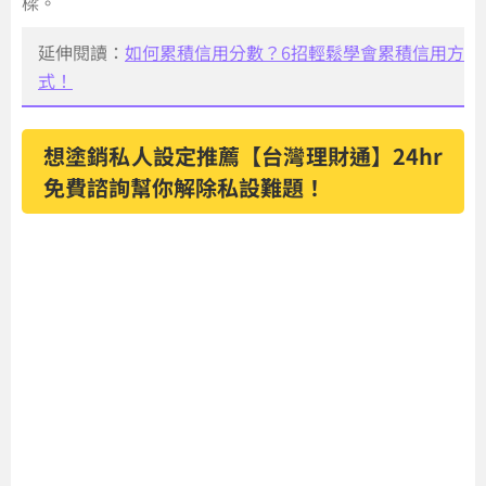
樑。
延伸閱讀：
如何累積信用分數？6招輕鬆學會累積信用方
式！
想塗銷私人設定推薦【台灣理財通】24hr
免費諮詢幫你解除私設難題！