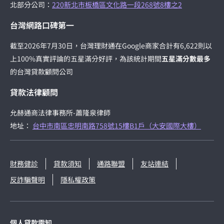
北部分公司：
220新北市板橋區文化路一段268號8樓之2
台灣網路口碑第一
截至2026年7月30日，台灣理財通在Google商家合計有6,622則以
上100%真實評論的五星滿分好評，為該統計期間
五星滿分數最多
的台灣貸款顧問公司
貸款法律顧問
允赫通商法律事務所-蕭隆泉律師
地址：
台中市南區忠明南路758號15樓B1戶（大安國際大樓）
財務健診
貸款須知
通路聯盟
友站連結
反詐騙聲明
隱私權政策
個人貸款需知