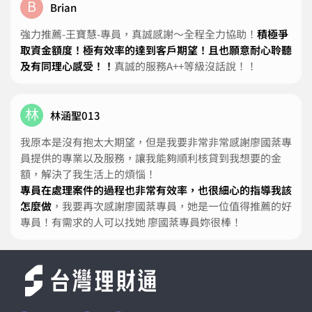
B
Brian
強力推薦-王寶慧-專員，真誠感謝～全程全力協助！
積極爭
取資金額度！極有效率的達到客戶期望！且也願意耐心聆聽
及有同理心感受！！
真誠的服務A++等級沒話說！！
林
林涵聖013
我原本是沒有抱太大期望，但是我要非常非常感謝廖國棻專
員提供的專業以及服務，讓我能夠順利核貸到我想要的金
額，解決了我生活上的煩惱！
專員在處理案件的過程也非常有效率，也很細心的指導我該
怎麼做
，我要再次感謝廖國棻專員，她是一位值得推薦的好
專員！有需求的人可以找她 廖國棻專員妳很棒！