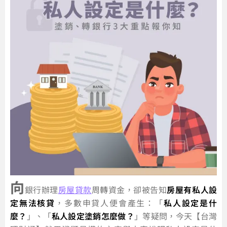
向
銀行辦理
房屋貸款
周轉資金，卻被告知
房屋有私人設
定無法核貸
，多數申貸人便會產生：「
私人設定是什
麼？
」、「
私人設定塗銷怎麼做？
」等疑問，今天【台灣