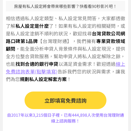
房屋有私人設定將會帶來哪些影響？快看看90秒影片吧！
相信透過私人設定類型、私人設定常見問答，大家都透徹
了解
私人設定是什麼
了！如果有私人設定的相關疑問，或
是私人設定塗銷不順利的狀況，歡迎找尋
台灣貸款公司網
路口碑第1品牌
【台灣理財通】，我們擁有
專業貸款領域
顧問
，能全面分析申貸人背景條件與私人設定現況，提供
全方位整合貸款服務，幫助申貸人將私人設定解除之餘，
也能
找到合適的銀行申貸
以滿足資金需求！歡迎透過
線上
免費諮詢表單(點擊填寫)
告訴我們您的狀況與需求，讓我
們為您
規劃私人設定解套方案
！
立即填寫免費諮詢
自2017年以來3,215個日子裡，已有444,898人次使用台灣理財通
線上諮詢服務！