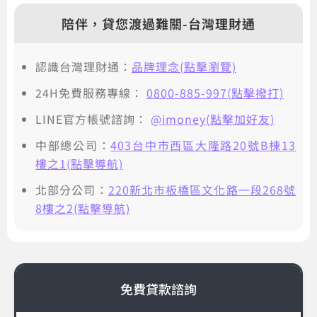
陪伴，貸您渡過難關-台灣理財通
認識台灣理財通：
品牌理念(點擊瀏覽)
24H免費服務專線：
0800-885-997(點擊撥打)
LINE官方帳號諮詢：
@imoney(點擊加好友)
中部總公司：
403台中市西區大隆路20號B棟13
樓之1(點擊導航)
北部分公司：
220新北市板橋區文化路一段268號
8樓之2(點擊導航)
免費貸款諮詢