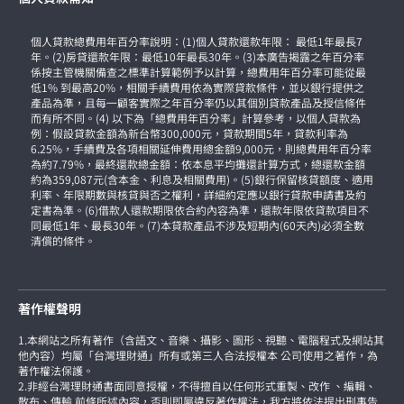
個人貸款總費用年百分率說明：(1)個人貸款還款年限： 最低1年最長7
年。(2)房貸還款年限：最低10年最長30年。(3)本廣告揭露之年百分率
係按主管機關備查之標準計算範例予以計算，總費用年百分率可能從最
低1% 到最高20%，相關手續費用依為實際貸款條件，並以銀行提供之
產品為準，且每一顧客實際之年百分率仍以其個別貸款產品及授信條件
而有所不同。(4) 以下為「總費用年百分率」計算參考，以個人貸款為
例：假設貸款金額為新台幣300,000元，貸款期間5年，貸款利率為
6.25%，手續費及各項相關延伸費用總金額9,000元，則總費用年百分率
為約7.79%，最終還款總金額：依本息平均攤還計算方式，總還款金額
約為359,087元(含本金、利息及相關費用)。(5)銀行保留核貸額度、適用
利率、年限期數與核貸與否之權利，詳細約定應以銀行貸款申請書及約
定書為準。(6)借款人還款期限依合約內容為準，還款年限依貸款項目不
同最低1年、最長30年。(7)本貸款產品不涉及短期內(60天內)必須全數
清償的條件。
著作權聲明
1.本網站之所有著作（含語文、音樂、攝影、圖形、視聽、電腦程式及網站其
他內容）均屬「台灣理財通」所有或第三人合法授權本 公司使用之著作，為
著作權法保護。
2.非經台灣理財通書面同意授權，不得擅自以任何形式重製、改作 、編輯、
散布、傳輸 前條所述內容，否則即屬違反著作權法，我方將依法提出刑事告