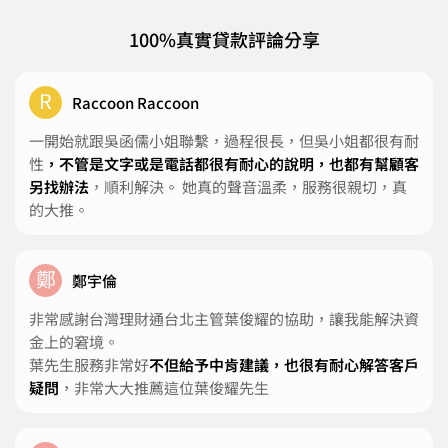
100%真實貸款評論分享
R
Raccoon Raccoon
一開始就跟吳函儒小姐聯繫，過程很長，但吳小姐都很有耐
性
，不管是文字或是電話都很有耐心的說明，也都有幫顧客
另找辦法
，順利解決。 她真的聲音溫柔，服務很親切，真
的大推。
鄭
鄭宇倫
非常感謝台灣理財通台北主管葉俊耀的協助，讓我能解決資
金上的窘境。
葉先生服務非常好
不但給予中肯建議，也很有耐心解答客戶
疑問
，非常大大推薦這位葉俊耀先生