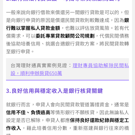
一般來說向銀行借款來償還另一間銀行貸款是可以的，但
是向銀行申貸的原因是償還民間貸款則較難達成，因為
銀
行難以掌握私人貸款金額
，也難以評估放貸風險。若有代
償需求，可以
委託專業貸款顧問公司規劃
，代償民間債務
後協助培養信用、挑選合適銀行貸款方案，將民間貸款轉
至銀行申貸。
台灣理財通真實案例見證：
理財專員協助解除民間私
設，順利申辦房貸650萬
3.良好信用與穩定收入是銀行核貸關鍵
就銀行而言，申貸人會向民間貸款管道籌措資金，通常是
信用不佳、負債過高
等情形銀行不願核貸，因此無論私人
設定是否已解除，申貸人都應
保持良好還款紀錄與穩定工
作收入
，藉此培養信用分數，重新搭建與銀行往來的橋