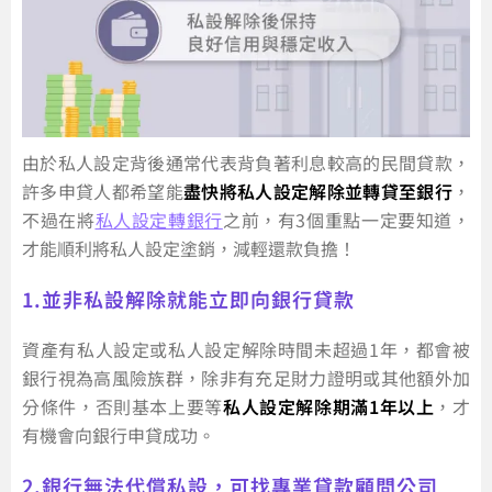
由於私人設定背後通常代表背負著利息較高的民間貸款，
許多申貸人都希望能
盡快將私人設定解除並轉貸至銀行
，
不過在將
私人設定轉銀行
之前，有3個重點一定要知道，
才能順利將私人設定塗銷，減輕還款負擔！
1.並非私設解除就能立即向銀行貸款
資產有私人設定或私人設定解除時間未超過1年，都會被
銀行視為高風險族群，除非有充足財力證明或其他額外加
分條件，否則基本上要等
私人設定解除期滿1年以上
，才
有機會向銀行申貸成功。
2.銀行無法代償私設，可找專業貸款顧問公司