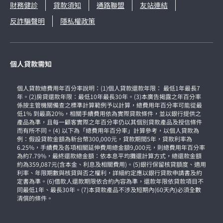
財務健診
貸款須知
通路聯盟
友站連結
反詐騙聲明
隱私權政策
個人貸款需知
個人貸款總費用年百分率說明：(1)個人貸款還款年限： 最低1年最長7
年。(2)房貸還款年限：最低10年最長30年。(3)本廣告揭露之年百分率
係按主管機關備查之標準計算範例予以計算，總費用年百分率可能從最
低1% 到最高20%，相關手續費用依為實際貸款條件，並以銀行提供之
產品為準，且每一顧客實際之年百分率仍以其個別貸款產品及授信條件
而有所不同。(4) 以下為「總費用年百分率」計算參考，以個人貸款為
例：假設貸款金額為新台幣300,000元，貸款期間5年，貸款利率為
6.25%，手續費及各項相關延伸費用總金額9,000元，則總費用年百分率
為約7.79%，最終還款總金額：依本息平均攤還計算方式，總還款金額
約為359,087元(含本金、利息及相關費用)。(5)銀行保留核貸額度、適用
利率、年限期數與核貸與否之權利，詳細約定應以銀行貸款申請書及約
定書為準。(6)借款人還款期限依合約內容為準，還款年限依貸款項目不
同最低1年、最長30年。(7)本貸款產品不涉及短期內(60天內)必須全數
清償的條件。