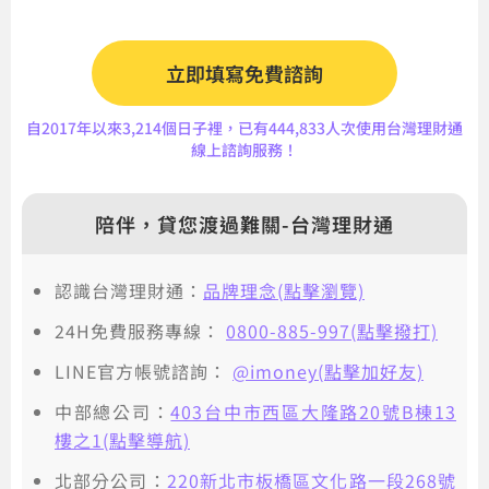
立即填寫免費諮詢
自2017年以來3,214個日子裡，已有444,833人次使用台灣理財通
線上諮詢服務！
陪伴，貸您渡過難關-台灣理財通
認識台灣理財通：
品牌理念(點擊瀏覽)
24H免費服務專線：
0800-885-997(點擊撥打)
LINE官方帳號諮詢：
@imoney(點擊加好友)
中部總公司：
403台中市西區大隆路20號B棟13
樓之1(點擊導航)
北部分公司：
220新北市板橋區文化路一段268號