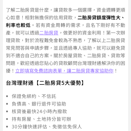
了解二胎房貸是什麼，讓貸款多一個選擇，資金週轉更順
心如意！相對無擔保的信用貸款，
二胎房貸額度彈性大、
利率也較低
。若有資金周轉的需求，且名下剛好有不動
產，就可以透過
二胎房貸
，做更好的資金利用！第一次辦
理貸款，對於流程難免會較為不熟悉，了解以上二胎房貸
常見問答與申請步驟，並且透過專人協助，就可以避免貸
到不適合自己的方案。關於房屋貸款、二胎房貸、貸款等
問題，歡迎透過您貼心的貸款顧問台灣理財通解決你的困
擾！
立即填寫免費諮詢表單，讓二胎房貸專家協助你
！
台灣理財通【二胎房貸5大優勢】
保證免綁約、不信託
負債高、銀行退件可協助
核貸後最快24小時內撥款
持有房屋、土地持分皆可辦
30分鐘快速評估、免徵信免保人