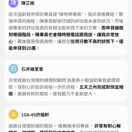
陳
陳芷榆
這次協助我申貸的專員是"陳秀婷專員"，我非常推薦她！整
個申貸的過程，陳專員都很仔細的評估我本身的狀況，然後
很專業的評估我真的有辦法能申貸下來的方案，
而申貸過程
到哪個階段，陳專員也會隨時撥電話跟我說，讓我非常放
心
！最後還是很感謝她，讓我在
信用分數不高的狀態下，還
能申貸到20萬
！
石
石井繪里香
非常感謝台灣理財通理財顧問 翁惠慈小姐協助幫我處理貸
款，很耐心的告訴我每一步的流程，
五天之內完成對保並撥
款
，謝謝有妳的幫助，使我壓力不會那麼大。
A
10A-49許嫚軒
感謝台灣理財通的幫助。 推薦楊淨羽專員，
非常有耐心解