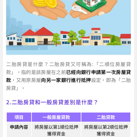
二胎房貸是什麼？二胎房貸又可稱為:「二順位房屋貸
款」，指的是該房屋在之前
已經向銀行申請第一次房屋貸
款
，又用原房屋
向另一家銀行進行抵押
設定，即為「二胎
房貸」。
2.二胎房貸和一般房貸差別是什麼？
項目
一般房屋貸款
二胎貸款
申請內容
將房屋以第1順位抵押
將房屋以第2順位抵押
獲得資金
獲得資金