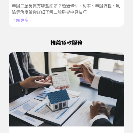
申辦二胎房貸有哪些細節？透過條件、利率、申辦流程、風
申
險等角度帶你詳細了解二胎房貸申貸技巧
辦
了解更多
了
推薦貸款服務