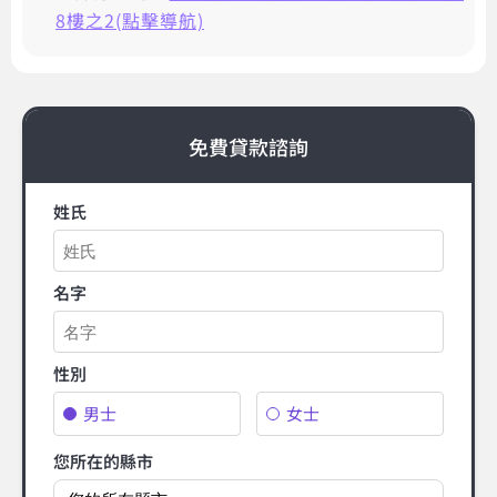
8樓之2(點擊導航)
免費貸款諮詢
姓氏
名字
性別
男士
女士
您所在的縣市