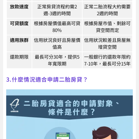
放款速度
正常房貸流程約需2
正常二胎流程大約需要
週-3週的時間
2週的時間
可貸額度
根據房屋價值最高可貸
根據房屋市值、剩餘可
80%
貸空間而定
適用族群
信用狀況良好且房屋價
信用狀況較差且房屋無
值高
增貸空間
還款期限
最長可分30年，提供5
一般銀行的還款年限約
年寬限期
7-10年，最長可分15年
3.什麼情況適合申請二胎房貸？