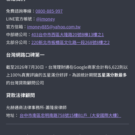
免費諮詢專線：
0800-885-997
LINE官方帳號：
@imoney
官方信箱：
imoney885@yahoo.com.tw
中部總公司：
403台中市西區大隆路20號B棟13樓之1
北部分公司：
220新北市板橋區文化路一段268號8樓之2
台灣網路口碑第一
截至2026年7月30日，台灣理財通在Google商家合計有6,622則以
上100%真實評論的五星滿分好評，為該統計期間
五星滿分數最多
的台灣貸款顧問公司
貸款法律顧問
允赫通商法律事務所-蕭隆泉律師
地址：
台中市南區忠明南路758號15樓B1戶（大安國際大樓）