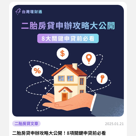
二胎房貸文章
2025.01.21
二胎房貸申辦攻略大公開！8項關鍵申貸前必看
房