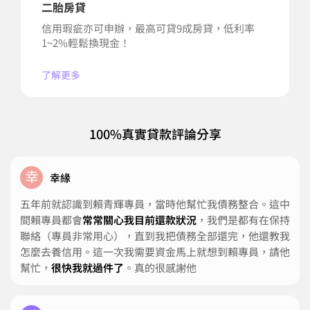
二胎房貸
信用瑕疵亦可申辦，最高可貸9成房貸，低利率
1~2%輕鬆換現金！
了解更多
100%真實貸款評論分享
幸
幸緣
五年前就認識到賴青輝專員，當時他幫忙我債務整合。這中
間賴專員都會
常常關心我目前還款狀況
，我們是都有在保持
聯絡（專員非常用心），直到我把債務全部還完，他還教我
怎麼去養信用。這一次我需要資金馬上就想到賴專員，請他
幫忙，
很快我就過件了
。真的很感謝他