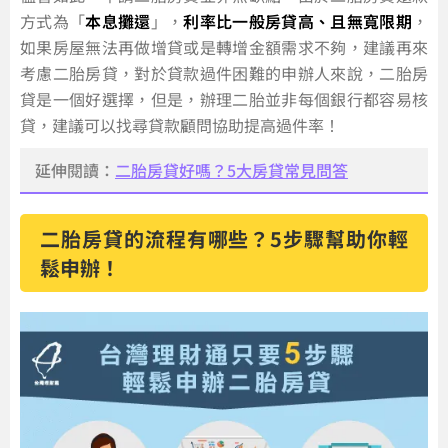
方式為「
本息攤還
」，
利率比一般房貸高、且無寬限期
，
如果房屋無法再做增貸或是轉增金額需求不夠，建議再來
考慮二胎房貸，對於貸款過件困難的申辦人來說，二胎房
貸是一個好選擇，但是，辦理二胎並非每個銀行都容易核
貸，建議可以找尋貸款顧問協助提高過件率！
延伸閱讀：
二胎房貸好嗎？5大房貸常見問答
二胎房貸的流程有哪些？5步驟幫助你輕
鬆申辦！