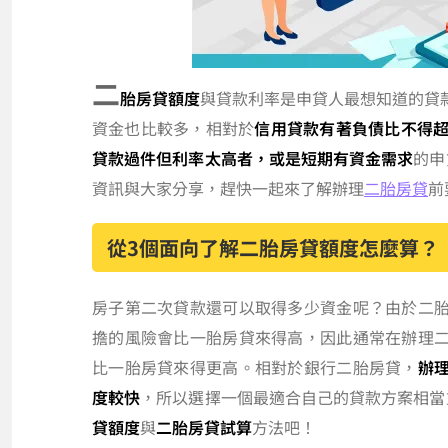
二
胎房貸額度
與貸款利率是申貸人最想知道的貸
資金也比較多，相對於
信用貸款有著負債比不得超
貸款過件但利率太高者，或是短期有資金需求
的申
資訊與大家分享，趕快一起來了解辦理
二胎房貸
前
從3個面向了解二胎房貸額度怎麼算？
房子第二次貸款還可以取得多少資金呢？由於二
擔的風險會比一胎房貸來得高，因此通常在辦理
比一胎房貸來得更高。相對於銀行二胎房貸，
辦
度較快
，所以選擇一個最適合自己的貸款方案相當
貸額度
與
二胎房貸試算
方法吧！