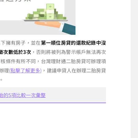
名下擁有房子，並在
第一順位房貸的還款紀錄中沒
徵次數低於3次
，否則將被列為警示帳戶無法再次
審核條件有所不同，台灣理財通二胎房貸可辦理項
辦理
(點擊了解更多)
，建議申貸人在辦理二胎房貸
。
胎的5項比較一次彙整