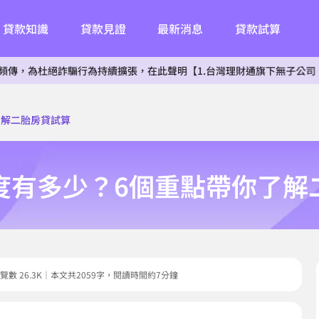
貸款知識
貸款見證
最新消息
貸款試算
絕詐騙行為持續擴張，在此聲明【1.台灣理財通旗下無子公司。2.無投資
了解二胎房貸試算
度有多少？6個重點帶你了解
7｜瀏覽數 26.3K｜本文共2059字，閱讀時間約7分鐘