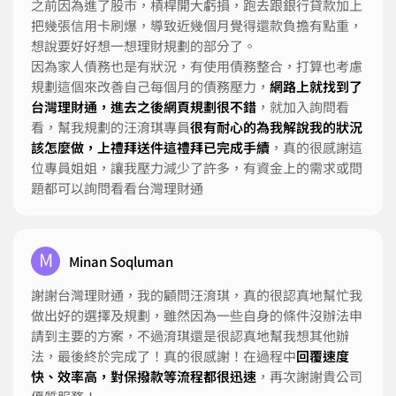
之前因為進了股市，槓桿開大虧損，跑去跟銀行貸款加上
把幾張信用卡刷爆，導致近幾個月覺得還款負擔有點重，
想說要好好想一想理財規劃的部分了。
因為家人債務也是有狀況，有使用債務整合，打算也考慮
規劃這個來改善自己每個月的債務壓力，
網路上就找到了
台灣理財通，進去之後網頁規劃很不錯
，就加入詢問看
看，幫我規劃的汪淯琪專員
很有耐心的為我解說我的狀況
該怎麼做，上禮拜送件這禮拜已完成手續
，真的很感謝這
位專員姐姐，讓我壓力減少了許多，有資金上的需求或問
題都可以詢問看看台灣理財通
M
Minan Soqluman
謝謝台灣理財通，我的顧問汪淯琪，真的很認真地幫忙我
做出好的選擇及規劃，雖然因為一些自身的條件沒辦法申
請到主要的方案，不過淯琪還是很認真地幫我想其他辦
法，最後終於完成了！真的很感謝！在過程中
回覆速度
快、效率高，對保撥款等流程都很迅速
，再次謝謝貴公司