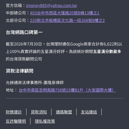
官方信箱：
imoney885@yahoo.com.tw
中部總公司：
403台中市西區大隆路20號B棟13樓之1
北部分公司：
220新北市板橋區文化路一段268號8樓之2
台灣網路口碑第一
截至2026年7月30日，台灣理財通在Google商家合計有6,622則以
上100%真實評論的五星滿分好評，為該統計期間
五星滿分數最多
的台灣貸款顧問公司
貸款法律顧問
允赫通商法律事務所-蕭隆泉律師
地址：
台中市南區忠明南路758號15樓B1戶（大安國際大樓）
財務健診
貸款須知
通路聯盟
友站連結
反詐騙聲明
隱私權政策