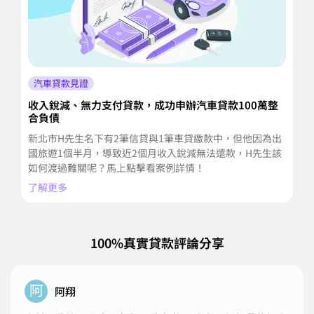
汽車貸款見證
收入銳減、無力支付貸款，成功申辦汽車貸款100萬整
汽
合負債
遇
新北市H先生名下有2筆信貸與1筆車貸繳款中，但他因為出
小
國旅遊1個半月，導致近2個月收入銳減無法還款，H先生該
件
如何渡過難關呢？馬上點擊看案例詳情！
意
了解更多
了
100%真實貸款評論分享
阿
阿翔