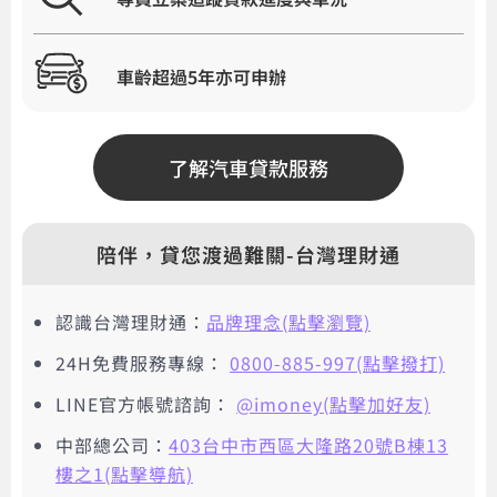
車齡超過5年亦可申辦
了解汽車貸款服務
陪伴，貸您渡過難關-台灣理財通
認識台灣理財通：
品牌理念(點擊瀏覽)
24H免費服務專線：
0800-885-997(點擊撥打)
LINE官方帳號諮詢：
@imoney(點擊加好友)
中部總公司：
403台中市西區大隆路20號B棟13
樓之1(點擊導航)