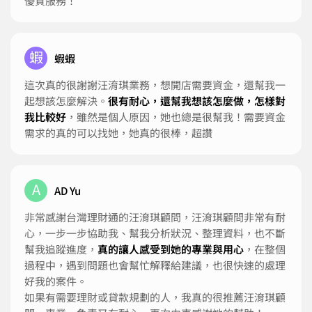
優質服務！
蝦
蝦蝦
這次真的很謝謝汪淯琪業務，想開店需要資金，還幫我一
起想該怎麼解決。
很有耐心，還幫我想該怎麼做，怎樣對
我比較好
，雖然是個人原因，她也總是很幫我！需要資金
需求的真的可以找她，她真的很棒，超讚
A
AD Yu
非常感謝台灣理財通的汪淯琪顧問，汪淯琪顧問非常有耐
心，一步一步協助我、幫我分析狀況、整理資料，也不斷
幫我追蹤進度，
真的讓人感受到她的專業與用心
，在整個
過程中，遇到問題也會幫忙解釋給建議，也很快速的處理
好我的案件。
如果有需要理財或貸款規劃的人，我真的很推薦汪淯琪顧