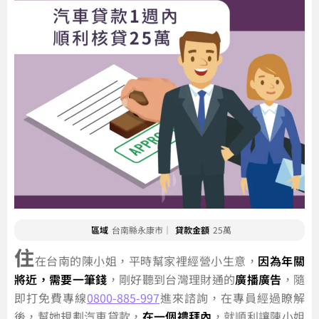
區域
台南縣永康市｜
貸款金額
25萬
住
在台南的陳小姐，平時幫家裡經營小生意，
因為年關
將近，需要一筆錢
，剛好聽到台灣理財通的
廣播廣告
，隨
即打免費專線
0800-885-997
進來諮詢，在專員經過瞭解
後，幫她規劃汽車貸款，
在一個禮拜內
，就順利讓陳小姐