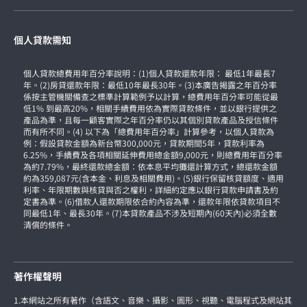
個人貸款需知
個人貸款總費用年百分率說明：(1)個人貸款還款年限： 最低1年最長7
年。(2)房貸還款年限：最低10年最長30年。(3)本廣告揭露之年百分率
係按主管機關備查之標準計算範例予以計算，總費用年百分率可能從最
低1% 到最高20%，相關手續費用依為實際貸款條件，並以銀行提供之
產品為準，且每一顧客實際之年百分率仍以其個別貸款產品及授信條件
而有所不同。(4) 以下為「總費用年百分率」計算參考，以個人貸款為
例：假設貸款金額為新台幣300,000元，貸款期間5年，貸款利率為
6.25%，手續費及各項相關延伸費用總金額9,000元，則總費用年百分率
為約7.79%，最終還款總金額：依本息平均攤還計算方式，總還款金額
約為359,087元(含本金、利息及相關費用)。(5)銀行保留核貸額度、適用
利率、年限期數與核貸與否之權利，詳細約定應以銀行貸款申請書及約
定書為準。(6)借款人還款期限依合約內容為準，還款年限依貸款項目不
同最低1年、最長30年。(7)本貸款產品不涉及短期內(60天內)必須全數
清償的條件。
著作權聲明
1.本網站之所有著作（含語文、音樂、攝影、圖形、視聽、電腦程式及網站其