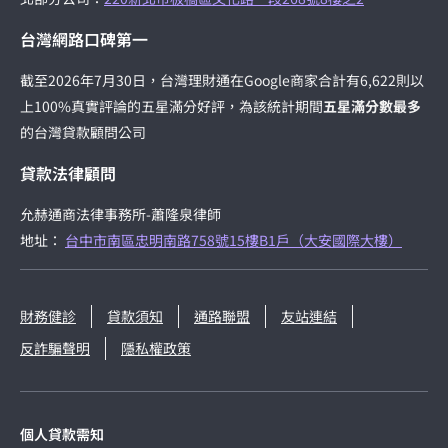
北部分公司：
220新北市板橋區文化路一段268號8樓之2
台灣網路口碑第一
截至2026年7月30日，台灣理財通在Google商家合計有6,622則以
上100%真實評論的五星滿分好評，為該統計期間
五星滿分數最多
的台灣貸款顧問公司
貸款法律顧問
允赫通商法律事務所-蕭隆泉律師
地址：
台中市南區忠明南路758號15樓B1戶（大安國際大樓）
財務健診
貸款須知
通路聯盟
友站連結
反詐騙聲明
隱私權政策
個人貸款需知