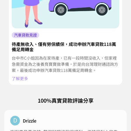
汽車貸款見證
待產無收入、僅有勞保續保，成功申辦汽車貸款118萬
專
備足周轉金
彰
台中市C小姐因為在家待產，已有一段時間沒收入，但家裡
貸
急需資金為之後養育寶寶做準備，於是向台灣理財通諮詢方
台
案，最後成功申辦汽車貸款118萬備足周轉金。
了
了解更多
100%真實貸款評論分享
D
Drizzle