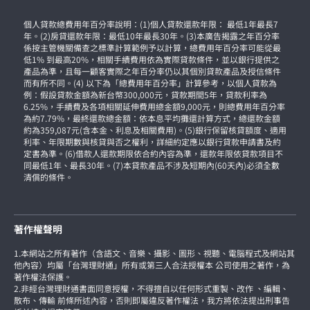
個人貸款總費用年百分率說明：(1)個人貸款還款年限： 最低1年最長7
年。(2)房貸還款年限：最低10年最長30年。(3)本廣告揭露之年百分率
係按主管機關備查之標準計算範例予以計算，總費用年百分率可能從最
低1% 到最高20%，相關手續費用依為實際貸款條件，並以銀行提供之
產品為準，且每一顧客實際之年百分率仍以其個別貸款產品及授信條件
而有所不同。(4) 以下為「總費用年百分率」計算參考，以個人貸款為
例：假設貸款金額為新台幣300,000元，貸款期間5年，貸款利率為
6.25%，手續費及各項相關延伸費用總金額9,000元，則總費用年百分率
為約7.79%，最終還款總金額：依本息平均攤還計算方式，總還款金額
約為359,087元(含本金、利息及相關費用)。(5)銀行保留核貸額度、適用
利率、年限期數與核貸與否之權利，詳細約定應以銀行貸款申請書及約
定書為準。(6)借款人還款期限依合約內容為準，還款年限依貸款項目不
同最低1年、最長30年。(7)本貸款產品不涉及短期內(60天內)必須全數
清償的條件。
著作權聲明
1.本網站之所有著作（含語文、音樂、攝影、圖形、視聽、電腦程式及網站其
他內容）均屬「台灣理財通」所有或第三人合法授權本 公司使用之著作，為
著作權法保護。
2.非經台灣理財通書面同意授權，不得擅自以任何形式重製、改作 、編輯、
散布、傳輸 前條所述內容，否則即屬違反著作權法，我方將依法提出刑事告