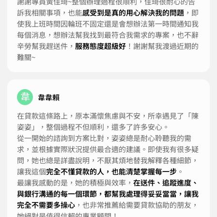
謝謝專員黃佳琦~整個辦理過程很順利，佳琦很耐心的告
訴我相關事項，也能
感受到是真的用心解決我的問題
，即
使我上班時間因輪班不固定還是會想辦法第一時間通知我
每個消息，想辦法幫我找到最符合我需求的專案，也不辭
辛勞幫我趕送件，
服務態度超級好
！謝謝幫我渡過近期的
難關~
韋
韋韋賴
在貸款這條路上，原本滿懷焦慮與不安，所幸遇見了「陳
姿姿」，整個過程不但順利，還多了許多安心。
從一開始的諮詢到方案比對，姿姿總是耐心聆聽我的需
求，並根據實際狀況提供最合適的建議。即使我有很多疑
問，她也總是詳盡說明，不厭其煩地替我解釋各種細節，
讓我這個
完全不懂貸款的人，也能清楚掌握每一步
。
最讓我感動的是，她的積極與效率，
在送件、追蹤進度、
與銀行溝通的每一個環節，都幫我處理得妥妥當當，讓我
完全不需要多操心
，也非常推薦給需要貸款協助的朋友，