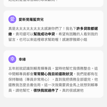
她絕對是值得信賴的專業顧問！
愛
愛新覺羅藍齊兒
真是太太太太太太太太感謝你們了！我名下
許多貸款都遲
繳
，貴司還可以
幫我成功申貸
，希望有困難的人看到我的
留言，也可以來這裡尋求幫助喔！感謝廖雅卿小姐
幸
幸緣
五年前就認識到賴青輝專員，當時他幫忙我債務整合。這
中間賴專員都會
常常關心我目前還款狀況
，我們是都有在
保持聯絡（專員非常用心），直到我把債務全部還完，他
還教我怎麼去養信用。這一次我需要資金馬上就想到賴專
員，請他幫忙，
很快我就過件了
。真的很感謝他