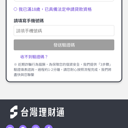
我已滿18歲，已具備法定申請貸款資格
請填寫手機號碼
發送驗證碼
收不到驗證碼？
※ 近期詐騙行為猖獗，為保障您的個資安全，我們提供「3步驟」
驗證填表諮詢，過程約1-2分鐘，請您耐心按照流程完成，我們將
盡快與您聯繫