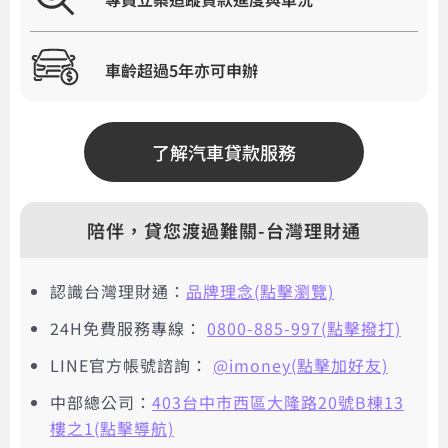
車齡超過5年亦可申辦
了解汽車貸款服務
陪伴，貸您渡過難關-台灣理財通
認識台灣理財通：
品牌理念(點擊瀏覽)
24H免費服務專線：
0800-885-997(點擊撥打)
LINE官方帳號諮詢：
@imoney(點擊加好友)
中部總公司：
403台中市西區大隆路20號B棟13
樓之1(點擊導航)