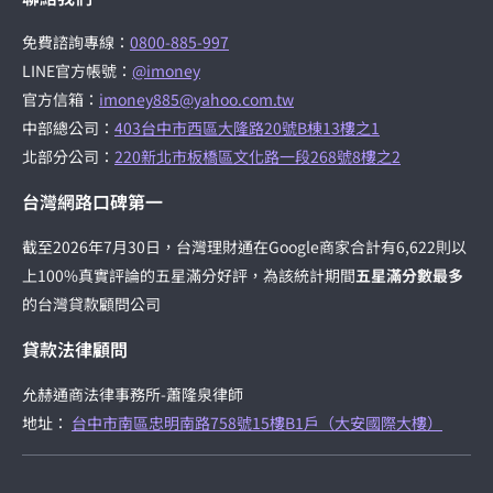
免費諮詢專線：
0800-885-997
LINE官方帳號：
@imoney
官方信箱：
imoney885@yahoo.com.tw
中部總公司：
403台中市西區大隆路20號B棟13樓之1
北部分公司：
220新北市板橋區文化路一段268號8樓之2
台灣網路口碑第一
截至2026年7月30日，台灣理財通在Google商家合計有6,622則以
上100%真實評論的五星滿分好評，為該統計期間
五星滿分數最多
的台灣貸款顧問公司
貸款法律顧問
允赫通商法律事務所-蕭隆泉律師
地址：
台中市南區忠明南路758號15樓B1戶（大安國際大樓）