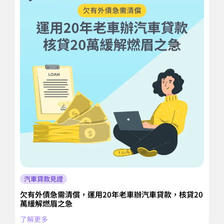
汽車貸款見證
欠有外債急需清償，運用20年老車辦汽車貸款，核貸20
償
萬緩解燃眉之急
順
居
了解更多