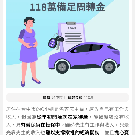
區域
台中市｜
貸款金額
118萬
居住在台中市的C小姐是名家庭主婦，原先自己有工作與
收入，但因為
從年初開始就在家待產
，導致後續沒有收
入，
只有勞保尚在投保中
。雖然先生有工作與收入，只是
光靠先生的收入也
難以支撐家裡的經濟開銷
，並且
擔心寶