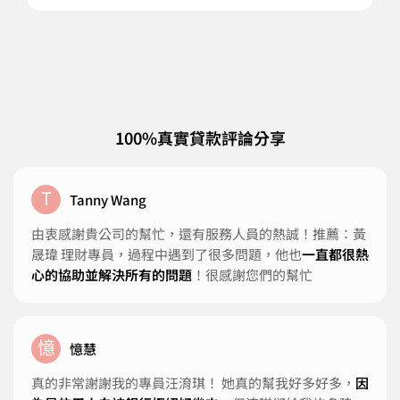
求
出
利
了
100%真實貸款評論分享
T
Tanny Wang
由衷感謝貴公司的幫忙，還有服務人員的熱誠！推薦：黃
晟瑋 理財專員，過程中遇到了很多問題，他也
一直都很熱
心的協助並解決所有的問題
！很感謝您們的幫忙
憶
憶慧
真的非常謝謝我的專員汪淯琪！ 她真的幫我好多好多，
因