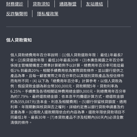
財務健診
貸款須知
通路聯盟
友站連結
反詐騙聲明
隱私權政策
個人貸款需知
個人貸款總費用年百分率說明：(1)個人貸款還款年限： 最低1年最長7
年。(2)房貸還款年限：最低10年最長30年。(3)本廣告揭露之年百分率
係按主管機關備查之標準計算範例予以計算，總費用年百分率可能從最
低1% 到最高20%，相關手續費用依為實際貸款條件，並以銀行提供之
產品為準，且每一顧客實際之年百分率仍以其個別貸款產品及授信條件
而有所不同。(4) 以下為「總費用年百分率」計算參考，以個人貸款為
例：假設貸款金額為新台幣300,000元，貸款期間5年，貸款利率為
6.25%，手續費及各項相關延伸費用總金額9,000元，則總費用年百分率
為約7.79%，最終還款總金額：依本息平均攤還計算方式，總還款金額
約為359,087元(含本金、利息及相關費用)。(5)銀行保留核貸額度、適用
利率、年限期數與核貸與否之權利，詳細約定應以銀行貸款申請書及約
定書為準。(6)借款人還款期限依合約內容為準，還款年限依貸款項目不
同最低1年、最長30年。(7)本貸款產品不涉及短期內(60天內)必須全數
清償的條件。