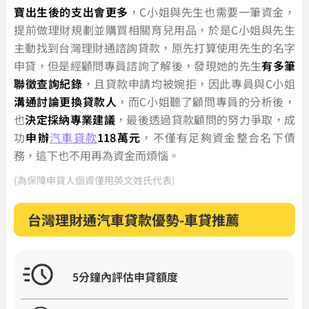
寶出生後的支出會更多
，C小姐與先生也需要一筆資金，
提前做理財規劃並購買相關育兒用品，於是C小姐與先生
主動找到台灣理財通諮詢貸款，原先打算使用先生的名字
申貸，但是經顧問專員諮詢了解後，發現她的先生
有多筆
聯徵查詢紀錄
，且貸款申請均被婉拒，因此專員與C小姐
溝通討論更換貸款人
，而C小姐聽了顧問專員的分析後，
也
決定採納專業建議
，最後透過貸款顧問的努力爭取，成
功
申辦
汽車貸款
118萬元
，不僅有足夠資金整合名下債
務，這下也不用再為資金而煩惱。
(為保障申貸人個資僅用英文姓氏代表)
台灣理財通汽車貸款優勢-車貸推薦
5分鐘內評估申貸額度