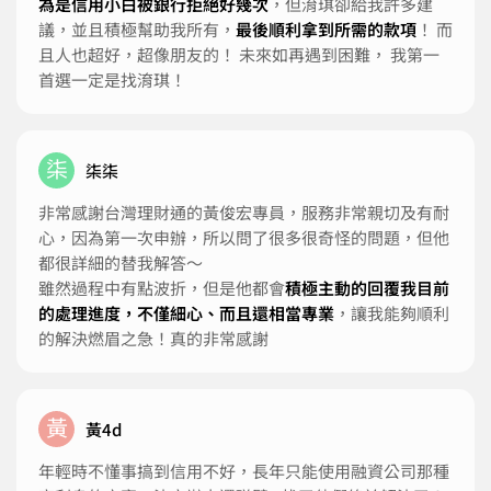
為是信用小白被銀行拒絕好幾次
，但淯琪卻給我許多建
議，並且積極幫助我所有，
最後順利拿到所需的款項
！ 而
且人也超好，超像朋友的！ 未來如再遇到困難， 我第一
首選一定是找淯琪！
柒
柒柒
非常感謝台灣理財通的黃俊宏專員，服務非常親切及有耐
心，因為第一次申辦，所以問了很多很奇怪的問題，但他
都很詳細的替我解答～
雖然過程中有點波折，但是他都會
積極主動的回覆我目前
的處理進度，不僅細心、而且還相當專業
，讓我能夠順利
的解決燃眉之急！真的非常感謝
黃
黃4d
年輕時不懂事搞到信用不好，長年只能使用融資公司那種