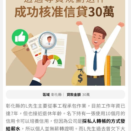
區域
彰化縣｜
貸款金額
30萬
彰化縣的L先生主要從事工程承包作業，目前工作年資已
達7年，但也接近退休年齡。名下持有一張使用10個月的
信用卡可以培養信用，但因為公司是
採私人轉帳的方式發
給薪水
，所以個人並無薪轉證明。而L先生過去曾欠下大