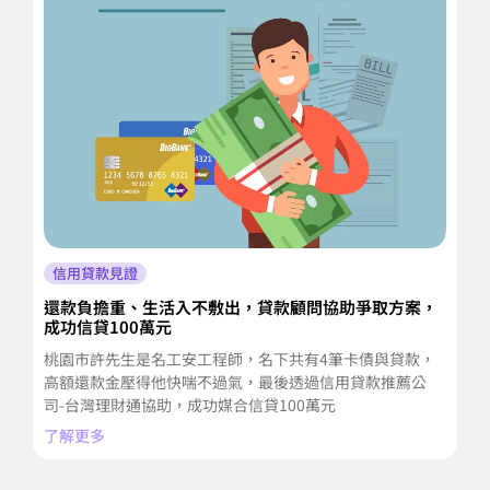
信用貸款見證
還款負擔重、生活入不敷出，貸款顧問協助爭取方案，
每
成功信貸100萬元
償
桃園市許先生是名工安工程師，名下共有4筆卡債與貸款，
了
高額還款金壓得他快喘不過氣，最後透過信用貸款推薦公
司-台灣理財通協助，成功媒合信貸100萬元
了解更多