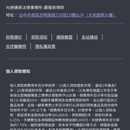
允赫通商法律事務所-蕭隆泉律師
地址：
台中市南區忠明南路758號15樓B1戶（大安國際大樓）
財務健診
貸款須知
通路聯盟
友站連結
反詐騙聲明
隱私權政策
個人貸款需知
個人貸款總費用年百分率說明：(1)個人貸款還款年限： 最低1年最長7
年。(2)房貸還款年限：最低10年最長30年。(3)本廣告揭露之年百分率
係按主管機關備查之標準計算範例予以計算，總費用年百分率可能從最
低1% 到最高20%，相關手續費用依為實際貸款條件，並以銀行提供之
產品為準，且每一顧客實際之年百分率仍以其個別貸款產品及授信條件
而有所不同。(4) 以下為「總費用年百分率」計算參考，以個人貸款為
例：假設貸款金額為新台幣300,000元，貸款期間5年，貸款利率為
6.25%，手續費及各項相關延伸費用總金額9,000元，則總費用年百分率
為約7.79%，最終還款總金額：依本息平均攤還計算方式，總還款金額
約為359,087元(含本金、利息及相關費用)。(5)銀行保留核貸額度、適用