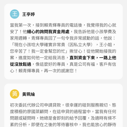
王
王亭婷
當我第一次，接到賴青輝專員的電話後，我覺得我的心就
安了！他
細心的詢問我資金用處
，我告訴他是小孩學費及
家用週轉，青輝專員回了一句令我非常感動的話，他說：
「現在小孩唸大學確實非常貴（因私立大學），王小姐，
您辛苦了！我一定會幫您的忙」揪甘心！從他開始接我的
案，進度如何他一定給我消息，
直到資金下來，一路上他
從沒放鬆過
，像這麼好的專員，真是公司有福，客戶有信
心！賴青輝專員，再一次的感謝您！
黃
黃珮綸
初次委託代辦公司申請貸款，很幸運的碰到服務親切、態
度積極的廖國棻顧問，在這申貸的過程當中，當我有任何
問題或疑問時，她總是會即刻的給予回覆，及適時有條不
紊的分析，即便在之後的等待審核中，我也能放心的靜待