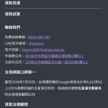
貸款見證
貸款試算
聯絡我們
免費諮詢專線：
0800-885-997
LINE官方帳號：
@imoney
官方信箱：
imoney885@yahoo.com.tw
中部總公司：
403台中市西區大隆路20號B棟13樓之1
北部分公司：
220新北市板橋區文化路一段268號8樓之2
台灣網路口碑第一
截至2026年7月30日，台灣理財通在Google商家合計有6,622則以
上100%真實評論的五星滿分好評，為該統計期間
五星滿分數最多
的台灣貸款顧問公司
貸款法律顧問