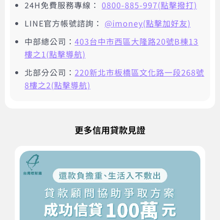
24H免費服務專線：
0800-885-997(點擊撥打)
LINE官方帳號諮詢：
@imoney(點擊加好友)
中部總公司：
403台中市西區大隆路20號B棟13
樓之1(點擊導航)
北部分公司：
220新北市板橋區文化路一段268號
8樓之2(點擊導航)
更多信用貸款見證