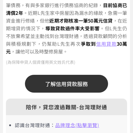
筆債務，有與多家銀行進行債務協商的紀錄，
目前協商已
清償2年
。近期L先生家中房屋因為漏水的緣故，急需一筆
資金進行修繕，但他
近期才剛核准一筆50萬元信貸
，在近
期增貸的情況下，
導致貸款過件率大受影響
。但L先生仍
不放棄希望並主動找到台灣理財通，透過貸款顧問的分析
與積極規劃下，仍幫助L先生再次
爭取到
信用貸款
30萬
元
，讓他可以及時整修房屋。
(為保障申貸人個資僅用英文姓氏代表)
了解信用貸款服務
陪伴，貸您渡過難關-台灣理財通
認識台灣理財通：
品牌理念(點擊瀏覽)