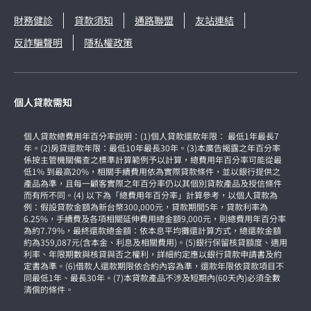
財務健診
貸款須知
通路聯盟
友站連結
反詐騙聲明
隱私權政策
個人貸款需知
個人貸款總費用年百分率說明：(1)個人貸款還款年限： 最低1年最長7
年。(2)房貸還款年限：最低10年最長30年。(3)本廣告揭露之年百分率
係按主管機關備查之標準計算範例予以計算，總費用年百分率可能從最
低1% 到最高20%，相關手續費用依為實際貸款條件，並以銀行提供之
產品為準，且每一顧客實際之年百分率仍以其個別貸款產品及授信條件
而有所不同。(4) 以下為「總費用年百分率」計算參考，以個人貸款為
例：假設貸款金額為新台幣300,000元，貸款期間5年，貸款利率為
6.25%，手續費及各項相關延伸費用總金額9,000元，則總費用年百分率
為約7.79%，最終還款總金額：依本息平均攤還計算方式，總還款金額
約為359,087元(含本金、利息及相關費用)。(5)銀行保留核貸額度、適用
利率、年限期數與核貸與否之權利，詳細約定應以銀行貸款申請書及約
定書為準。(6)借款人還款期限依合約內容為準，還款年限依貸款項目不
同最低1年、最長30年。(7)本貸款產品不涉及短期內(60天內)必須全數
清償的條件。