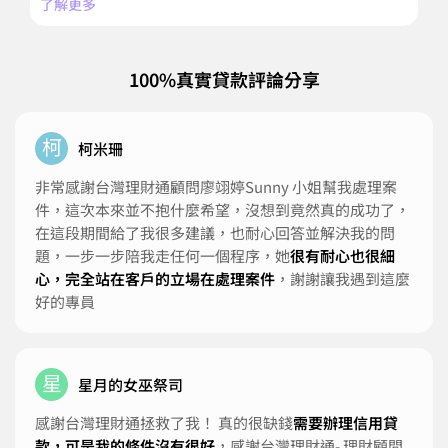
了解更多
了
100%真實貸款評論分享
柯
柯米珊
非常感謝台灣理財通顧問廖翊婷Sunny 小姐幫我處理案
件，這次本來並不抱什麼希望，沒想到竟然真的成功了，
在這段期間給了我很多建議，也耐心回答並解決我的問
題，一步一步陪我走任何一個程序，她
很有耐心也很細
心，完全站在客戶的立場在處理案件
，謝謝讓我遇到這麼
好的專員
星
星月的女巫祭司
感謝台灣理財通拯救了我！ 真的很缺錢
需要辦理信用貸
款，可是我的條件沒有很好
，感謝台灣理財通- 理財顧問