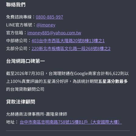
聯絡我們
免費諮詢專線：
0800-885-997
LINE官方帳號：
@imoney
官方信箱：
imoney885@yahoo.com.tw
中部總公司：
403台中市西區大隆路20號B棟13樓之1
北部分公司：
220新北市板橋區文化路一段268號8樓之2
台灣網路口碑第一
截至2026年7月30日，台灣理財通在Google商家合計有6,622則以
上100%真實評論的五星滿分好評，為該統計期間
五星滿分數最多
的台灣貸款顧問公司
貸款法律顧問
允赫通商法律事務所-蕭隆泉律師
地址：
台中市南區忠明南路758號15樓B1戶（大安國際大樓）