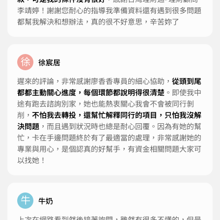
李靖婷！謝謝您耐心的指導我準備資料還有遇到很多問題
都幫我解決和想辦法，真的很不好意思，辛苦妳了
徐
徐宸居
遲來的評論，非常感謝廖香香專員的細心協助，
從頭到尾
都都主動關心進度，每個環節都說明得很清楚
。即使我中
途有跑去諮詢別家，她也能熱衷關心我會不會被同行剝
削，
不怕我去轉投，還幫忙解釋同行的項目，只怕我沒解
決問題
，而且遇到狀況時也總是耐心回覆。因為有她的幫
忙，卡在手邊問題終於有了最適當的處理，非常感謝她的
專業與用心，是個認真的好幫手，有資金相關問題大家可
以找她！
牛
牛奶
上次在網路看到然後接著詢問，雖然有很多不懂的，但是