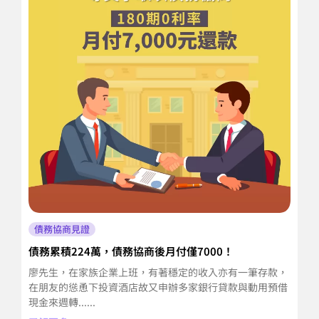
債務協商見證
債務累積224萬，債務協商後月付僅7000！
月
廖先生，在家族企業上班，有著穩定的收入亦有一筆存款，
洪
在朋友的慫恿下投資酒店故又申辦多家銀行貸款與動用預借
且
現金來週轉......
教