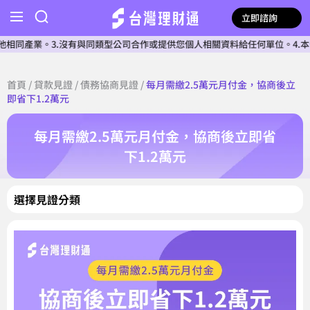
立即諮詢
產業。3.沒有與同類型公司合作或提供您個人相關資料給任何單位。4.本公司
首頁
/
貸款見證
/
債務協商見證
/
每月需繳2.5萬元月付金，協商後立
即省下1.2萬元
每月需繳2.5萬元月付金，協商後立即省
下1.2萬元
選擇見證分類