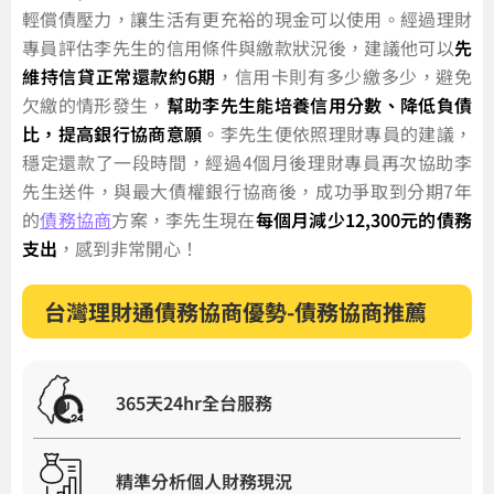
輕償債壓力，讓生活有更充裕的現金可以使用。經過理財
專員評估李先生的信用條件與繳款狀況後，建議他可以
先
維持信貸正常還款約6期
，信用卡則有多少繳多少，避免
欠繳的情形發生，
幫助李先生能培養信用分數、降低負債
比，提高銀行協商意願
。李先生便依照理財專員的建議，
穩定還款了一段時間，經過4個月後理財專員再次協助李
先生送件，與最大債權銀行協商後，成功爭取到分期7年
的
債務協商
方案，李先生現在
每個月減少12,300元的債務
支出
，感到非常開心！
台灣理財通債務協商優勢-債務協商推薦
365天24hr全台服務
精準分析個人財務現況