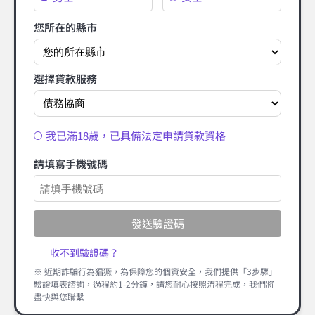
您所在的縣市
選擇貸款服務
我已滿18歲，已具備法定申請貸款資格
請填寫手機號碼
發送驗證碼
收不到驗證碼？
※ 近期詐騙行為猖獗，為保障您的個資安全，我們提供「3步驟」
驗證填表諮詢，過程約1-2分鐘，請您耐心按照流程完成，我們將
盡快與您聯繫