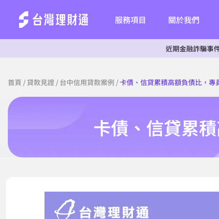
服務項目
關於我們
近期金融詐騙事件頻傳，為杜
首頁
/
貸款見證
/
台中信用貸款案例
/
卡債、信貸累積高額負債比，專員
卡債、信貸累積