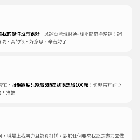
是我的條件沒有很好
，感謝台灣理財通- 理財顧問李靖婷！謝
辦法，真的很不好意思，辛苦妳了
幫忙，
服務態度只能給5顆星我很想給100顆
！也非常有耐心
關！推推
何，職場上我努力且認真打拼，對於任何要求我總是盡力去做