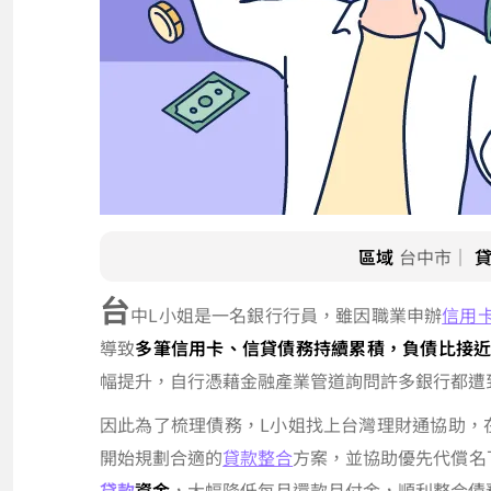
區域
台中市｜
台
中L小姐是一名銀行行員，雖因職業申辦
信用
導致
多筆信用卡、信貸債務持續累積，負債比接近
幅提升，自行憑藉金融產業管道詢問許多銀行都遭
因此為了梳理債務，L小姐找上台灣理財通協助，
開始規劃合適的
貸款整合
方案，並協助優先代償名
貸款
資金
，大幅降低每月還款月付金，順利整合債