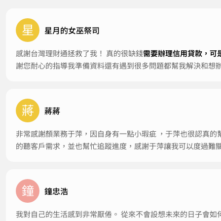
星
星月的女巫祭司
感謝台灣理財通拯救了我！ 真的很缺錢
需要辦理信用貸款，可
謝您耐心的指導我準備資料還有遇到很多問題都幫我解決和想
蔣
蔣蔣
非常感謝顏業務于萍，因自身有一點小瑕疵 ，于萍也很認真的
的聽客戶需求，並也幫忙追蹤進度，感謝于萍讓我可以度過難
鐘
鐘忠浩
我對自己的生活感到非常厭倦。 從來不會設想未來的日子會如