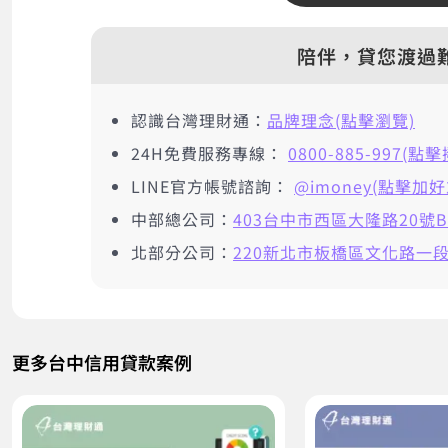
陪伴，貸您渡過
認識台灣理財通：
品牌理念(點擊瀏覽)
24H免費服務專線：
0800-885-997(點
LINE官方帳號諮詢：
@imoney(點擊加好
中部總公司：
403台中市西區大隆路20號B
北部分公司：
220新北市板橋區文化路一段2
更多台中信用貸款案例