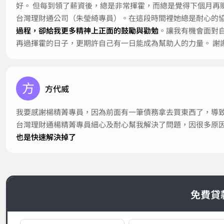
好。 但每到領了薪資後，總是非常揮霍，而總是覺得下個月再
台灣理財通公司（朱瑩綺專員）。在這段時間裡她總是耐心的
過程，卻給我更多精神上正面的鼓勵與勸勉
。讓我有機會面對
再過揮霍的日子，更期許自己有一日能成為幫助人的力量。 謝
方
方代威
我要感謝楊精菁專員，因為前面有一筆債務拿去買東西了，導
台灣理財通楊精菁專員細心及耐心幫我解決了問題，因很多原
也是快速解決掉了
免費貸