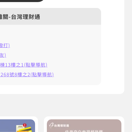
難關-台灣理財通
擊撥打)
友)
棟13樓之1(點擊導航)
68號8樓之2(點擊導航)