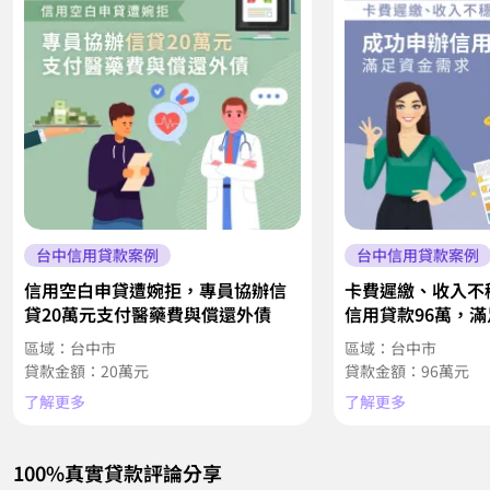
台中信用貸款案例
台中信用貸款案例
信用空白申貸遭婉拒，專員協辦信
卡費遲繳、收入不
貸20萬元支付醫藥費與償還外債
信用貸款96萬，
區域：台中市
區域：台中市
貸款金額：20萬元
貸款金額：96萬元
了解更多
了解更多
100%真實貸款評論分享