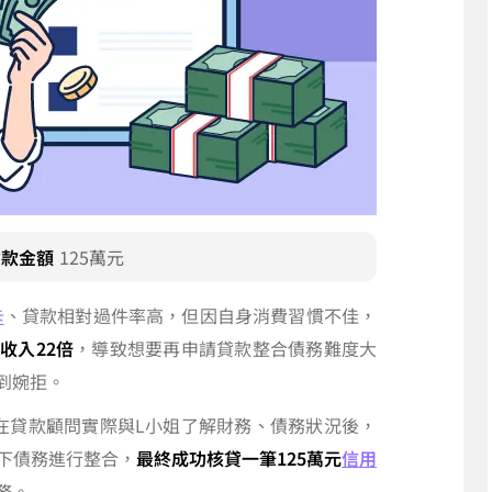
貸款金額
125萬元
卡
、貸款相對過件率高，但因自身消費習慣不佳，
收入22倍
，導致想要再申請貸款整合債務難度大
到婉拒。
在貸款顧問實際與L小姐了解財務、債務狀況後，
下債務進行整合，
最終成功核貸一筆125萬元
信用
務。