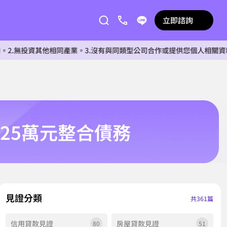
立即諮詢
其他相同產業。3.沒有與同類型公司合作或提供您個人相關資料給任何單
25萬元整合債務
見證分類
共361篇
信用貸款見證
房屋貸款見證
80
51