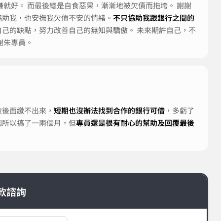
賺就好。 而最後總是自食惡果，漸漸地被欠債而拖垮。 謝謝
協助我，也安撫我欠債不安的情緒。
不只協助我跟銀行之間的
自己的缺點，努力改善自己的無知與驕傲。 未來期許自己，不
謝朱專員。
致後面繳不出來，
短期也沒辦法找到合作的銀行可借
，多虧了
因所以搞了一兩個月，但
專員還是很有耐心的幫助及回覆最後
款諮詢