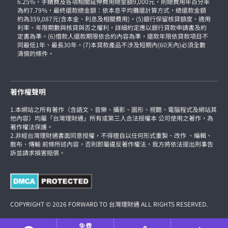
6.25%，手續費及各項相關延伸費用總金額9,000元，則總費用年百分率
為約7.79%，最終還款總金額：依本息平均攤還計算方式，總還款金額
約為359,087元(含本金、利息及相關費用)。(5)銀行保留核貸額度、適用
利率、年限期數與核貸與否之權利，詳細約定應以銀行貸款申請書及約
定書為準。(6)借款人還款期限依合約內容為準，還款年限依貸款項目不
同最低1年、最長30年。(7)本貸款產品不涉及短期內(60天內)必須全數
清償的條件。
著作權聲明
1.本網站之所有著作（含語文、音樂、攝影、圖形、視聽、電腦程式及網站其
他內容）均屬「台灣理財通」所有或第三人合法授權本 公司使用之著作，為
著作權法保護。
2.非經台灣理財通書面同意授權，不得擅自以任何形式重製、改作 、編輯、
散布、傳輸 前條所述內容，否則即屬違反著作權法，我方將依法提出刑事告
訴並請求損害賠償。
COPYRIGHT © 2026 FORWARD TO 台灣理財通 ALL RIGHTS RESERVED.
免費