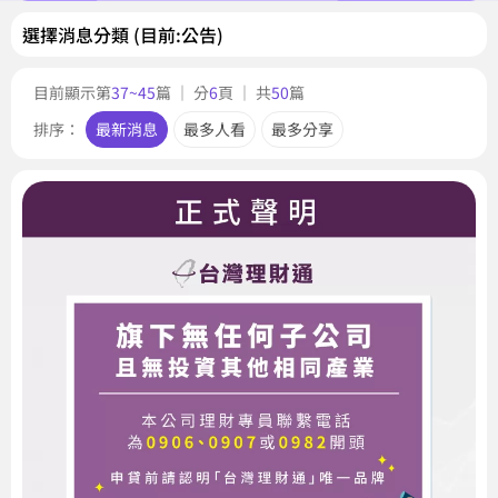
選擇消息分類 (目前:公告)
目前顯示第
37~45
篇 ｜ 分
6
頁 ｜ 共
50
篇
排序：
最新消息
最多人看
最多分享