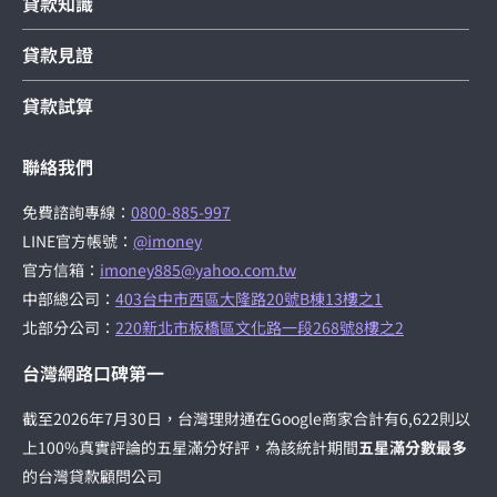
貸款知識
貸款見證
貸款試算
聯絡我們
免費諮詢專線：
0800-885-997
LINE官方帳號：
@imoney
官方信箱：
imoney885@yahoo.com.tw
中部總公司：
403台中市西區大隆路20號B棟13樓之1
北部分公司：
220新北市板橋區文化路一段268號8樓之2
台灣網路口碑第一
截至2026年7月30日，台灣理財通在Google商家合計有6,622則以
上100%真實評論的五星滿分好評，為該統計期間
五星滿分數最多
的台灣貸款顧問公司