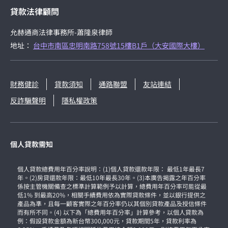
貸款法律顧問
允赫通商法律事務所-蕭隆泉律師
地址：
台中市南區忠明南路758號15樓B1戶（大安國際大樓）
財務健診
貸款須知
通路聯盟
友站連結
反詐騙聲明
隱私權政策
個人貸款需知
個人貸款總費用年百分率說明：(1)個人貸款還款年限： 最低1年最長7
年。(2)房貸還款年限：最低10年最長30年。(3)本廣告揭露之年百分率
係按主管機關備查之標準計算範例予以計算，總費用年百分率可能從最
低1% 到最高20%，相關手續費用依為實際貸款條件，並以銀行提供之
產品為準，且每一顧客實際之年百分率仍以其個別貸款產品及授信條件
而有所不同。(4) 以下為「總費用年百分率」計算參考，以個人貸款為
例：假設貸款金額為新台幣300,000元，貸款期間5年，貸款利率為