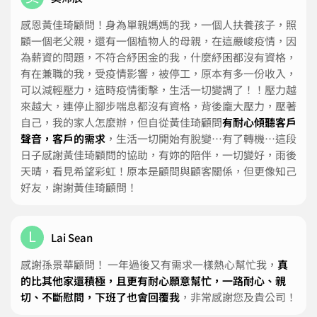
感恩黃佳琦顧問！身為單親媽媽的我，一個人扶養孩子，照
顧一個老父親，還有一個植物人的母親，在這嚴峻疫情，因
為薪資的問題，不符合紓困金的我，什麼紓困都沒有資格，
有在兼職的我，受疫情影響，被停工，原本有多一份收入，
可以減輕壓力，這時疫情衝擊，生活一切變調了！！壓力越
來越大，連停止腳步喘息都沒有資格，背後龐大壓力，壓著
自己，我的家人怎麼辦，但自從黃佳琦顧問
有耐心傾聽客戶
聲音，客戶的需求
，生活一切開始有脫變⋯有了轉機⋯這段
日子感謝黃佳琦顧問的協助，有妳的陪伴，一切變好，雨後
天晴，看見希望彩虹！原本是顧問與顧客關係，但更像知己
好友，謝謝黃佳琦顧問！
L
Lai Sean
感謝孫景華顧問！ 一年過後又有需求一樣熱心幫忙我，
真
的比其他家還積極，且更有耐心願意幫忙，一路耐心、親
切、不斷慰問，下班了也會回覆我
，非常感謝您及貴公司！