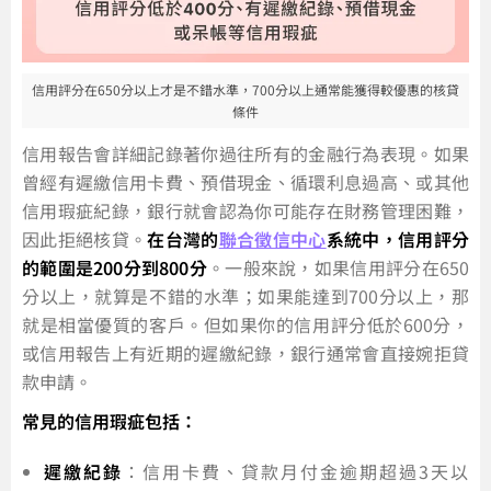
信用評分在650分以上才是不錯水準，700分以上通常能獲得較優惠的核貸
條件
信用報告會詳細記錄著你過往所有的金融行為表現。如果
曾經有遲繳信用卡費、預借現金、循環利息過高、或其他
信用瑕疵紀錄，銀行就會認為你可能存在財務管理困難，
因此拒絕核貸。
在台灣的
聯合徵信中心
系統中，信用評分
的範圍是200分到800分
。一般來說，如果信用評分在650
分以上，就算是不錯的水準；如果能達到700分以上，那
就是相當優質的客戶。但如果你的信用評分低於600分，
或信用報告上有近期的遲繳紀錄，銀行通常會直接婉拒貸
款申請。
常見的信用瑕疵包括：
遲繳紀錄
：信用卡費、貸款月付金逾期超過3天以