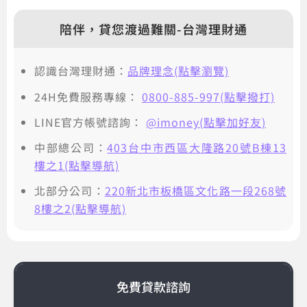
陪伴，貸您渡過難關-台灣理財通
認識台灣理財通：
品牌理念(點擊瀏覽)
24H免費服務專線：
0800-885-997(點擊撥打)
LINE官方帳號諮詢：
@imoney(點擊加好友)
中部總公司：
403台中市西區大隆路20號B棟13
樓之1(點擊導航)
北部分公司：
220新北市板橋區文化路一段268號
8樓之2(點擊導航)
免費貸款諮詢