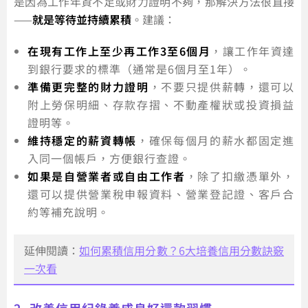
是因為工作年資不足或財力證明不夠，那解決方法很直接
——
就是等待並持續累積
。建議：
在現有工作上至少再工作3至6個月
，讓工作年資達
到銀行要求的標準（通常是6個月至1年）。
準備更完整的財力證明
，不要只提供薪轉，還可以
附上勞保明細、存款存摺、不動產權狀或投資損益
證明等。
維持穩定的薪資轉帳
，確保每個月的薪水都固定進
入同一個帳戶，方便銀行查證。
如果是自營業者或自由工作者
，除了扣繳憑單外，
還可以提供營業稅申報資料、營業登記證、客戶合
約等補充說明。
延伸閱讀：
如何累積信用分數？6大培養信用分數訣竅
一次看