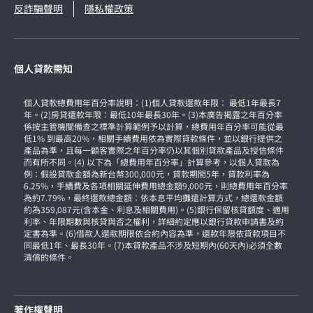
反詐騙聲明
隱私權政策
個人貸款需知
個人貸款總費用年百分率說明：(1)個人貸款還款年限： 最低1年最長7
年。(2)房貸還款年限：最低10年最長30年。(3)本廣告揭露之年百分率
係按主管機關備查之標準計算範例予以計算，總費用年百分率可能從最
低1% 到最高20%，相關手續費用依為實際貸款條件，並以銀行提供之
產品為準，且每一顧客實際之年百分率仍以其個別貸款產品及授信條件
而有所不同。(4) 以下為「總費用年百分率」計算參考，以個人貸款為
例：假設貸款金額為新台幣300,000元，貸款期間5年，貸款利率為
6.25%，手續費及各項相關延伸費用總金額9,000元，則總費用年百分率
為約7.79%，最終還款總金額：依本息平均攤還計算方式，總還款金額
約為359,087元(含本金、利息及相關費用)。(5)銀行保留核貸額度、適用
利率、年限期數與核貸與否之權利，詳細約定應以銀行貸款申請書及約
定書為準。(6)借款人還款期限依合約內容為準，還款年限依貸款項目不
同最低1年、最長30年。(7)本貸款產品不涉及短期內(60天內)必須全數
清償的條件。
著作權聲明