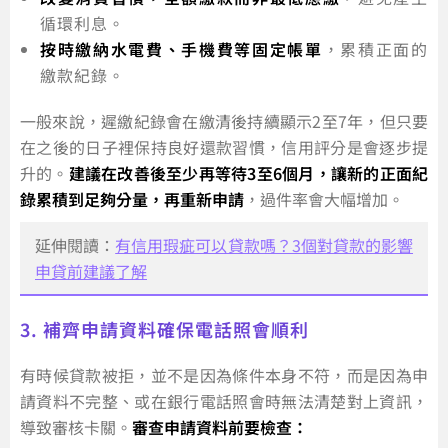
循環利息。
按時繳納水電費、手機費等固定帳單
，累積正面的
繳款紀錄。
一般來說，遲繳紀錄會在繳清後持續顯示2至7年，但只要
在之後的日子裡保持良好還款習慣，信用評分是會逐步提
升的。
建議在改善後至少再等待3至6個月，讓新的正面紀
錄累積到足夠分量，再重新申請
，過件率會大幅增加。
延伸閱讀：
有信用瑕疵可以貸款嗎？3個對貸款的影響
申貸前建議了解
3. 補齊申請資料確保電話照會順利
有時候貸款被拒，並不是因為條件本身不符，而是因為申
請資料不完整、或在銀行電話照會時無法清楚對上資訊，
導致審核卡關。
審查申請資料前要檢查：