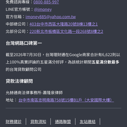
免費諮詢專線：
0800-885-997
LINE官方帳號：
@imoney
官方信箱：
imoney885@yahoo.com.tw
中部總公司：
403台中市西區大隆路20號B棟13樓之1
北部分公司：
220新北市板橋區文化路一段268號8樓之2
台灣網路口碑第一
截至2026年7月30日，台灣理財通在Google商家合計有6,622則以
上100%真實評論的五星滿分好評，為該統計期間
五星滿分數最多
的台灣貸款顧問公司
貸款法律顧問
允赫通商法律事務所-蕭隆泉律師
地址：
台中市南區忠明南路758號15樓B1戶（大安國際大樓）
財務健診
貸款須知
通路聯盟
友站連結