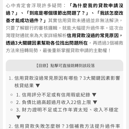
心中肯定會浮現許多疑問：
「為什麼我的貸款申請沒
過？」、「到底是哪個環節出問題了？」、「我該怎麼改
善才能成功過件？」
其實信用貸款未通過並非無法解決，
只要了解銀行的審核邏輯，就能大幅提升過件率。這次台
灣理財通就來為大家詳細解析
信用貸款沒過的常見原因，
透過3大關鍵因素幫助各位找出問題所在
，再透過3個補救
方法來扭轉局勢，最後重新掌握貸款申請的主動權！
【目錄】點擊可直接跳轉到該段落
信用貸款沒過常見原因有哪些？3大關鍵因素影響
核貸結果 ▼
1. 信用評分不足或有信用瑕疵紀錄 ▼
2. 負債比過高超過月收入22倍上限 ▼
3. 財力證明不足或工作年資太短、收入不穩定
▼
信用貸款失敗怎麼辦？3個補救方法提升過件率