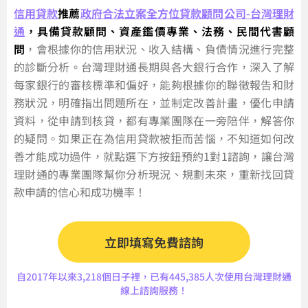
信用貸款
推薦
政府合法立案全方位貸款顧問公司-台灣理財
通
，具備貸款顧問、資產鑑價專業、法務、民間代書顧
問
，會根據你的信用狀況、收入結構、負債情況進行完整
的診斷分析。台灣理財通長期與各大銀行合作，深入了解
每家銀行的審核標準和偏好，能夠根據你的聯徵報告和財
務狀況，明確指出問題所在，並制定改善計畫，優化申請
資料，從申請到核貸，都有專業團隊在一旁陪伴，解答你
的疑問。如果正在為信用貸款被拒而苦惱，不知道如何改
善才能成功過件，就點選下方按鈕預約1對1諮詢，讓台灣
理財通的專業團隊幫你分析現況、規劃未來，重新找回貸
款申請的信心和成功機率！
立即填寫免費諮詢
自2017年以來3,218個日子裡，已有445,385人次使用台灣理財通
線上諮詢服務！