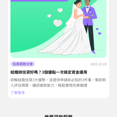
信用貸款文章
2025.12.19
結婚辦信貸好嗎？3個優點一次搞定資金運用
信
潢
詳解結婚信貸3大優勢，並提供申請前必知的3件事，幫助新
裝
人評估預算、確認還款能力，輕鬆實現完美婚禮
期
了解更多
了
推薦貸款服務