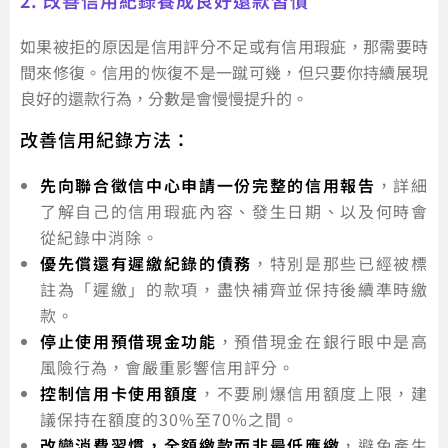
2. 改善信用紀錄養成良好還款習慣
如果被拒的原因是信用評分不足或有信用瑕疵，那需要時
間來修復。信用的恢復不是一蹴可幾，但只要你持續展現
良好的還款行為，分數是會慢慢提升的。
改善信用紀錄方法：
先向聯合徵信中心申請一份完整的信用報告
，詳細
了解自己的信用瑕疵內容、發生日期、以及何時會
從紀錄中消除。
優先償還有遲繳紀錄的債務
，特別是那些已經被標
註為「遲繳」的款項，盡快補齊並保持後續準時繳
款。
停止使用預借現金功能
，預借現金在銀行眼中是高
風險行為，會嚴重影響信用評分。
控制信用卡使用額度
，不要刷爆信用額度上限，建
議保持在額度的30%至70%之間。
改變消費習慣，全額繳款而非最低應繳
，避免產生