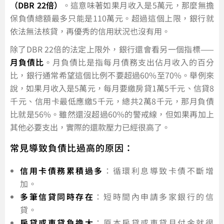
（DBR 22倍）
。這意味著如果月收入是5萬元，那麼無擔
保負債總額最多只能是110萬元。超過這個上限，銀行就
依法無法核貸，再優秀的信用狀況也沒有用。
除了DBR 22倍的法定上限外，銀行還會看另一個指標——
月負債比
。月負債比是指每月債務支出佔月收入的百分
比，銀行通常希望這個比例不要超過60%至70%。舉例來
說，如果月收入是5萬元，每月要繳房貸1萬5千元、信貸8
千元、信用卡最低應繳5千元，總共2萬8千元，那月負債
比就是56%。雖然還沒超過60%的警戒線，但如果再加上
其他必要支出，實際的還款壓力已經很高了。
常見導致負債比過高的原因：
信用卡債務累積過多
：循環利息導致卡債不斷增
加。
多筆信貸同時存在
：短時間內申請多家銀行的信
貸。
房貸或車貸負擔大
：原本房貸或車貸月付金就很