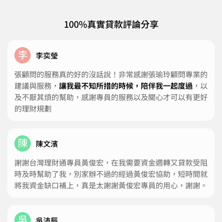
100%真實貸款評論分享
李
李奕瑩
張顧問的服務真的好的沒話說！非常感謝張瑜玲顧問專業的
建議與服務，
讓我最不知所措的時候，陪伴我一起度過
，以
及不厭其煩的幫助，感謝專員的服務以及關心才可以有更好
的理財規劃
陳
陳文濱
謝謝台灣理財通專員黃俊宏，在我需要資金週轉又貸款受阻
時及時幫助了我，別家辦不過的經過黃俊宏協助，短時間就
將我資金缺口補上，真是太謝謝黃俊宏專員的用心，謝謝。
吳
吳沛辰