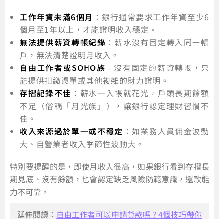
工作年資未滿6個月
：銀行通常要求工作年資至少6
個月至1年以上，才能證明收入穩定。
無法提供薪資轉帳紀錄
：薪水沒有固定轉入同一帳
戶，無法清楚證明月收入。
自由工作者或SOHO族
：沒有固定的薪資轉帳，只
能提供扣繳憑單或其他複雜的財力證明。
存摺記錄不佳
：薪水一入帳就花光，戶頭長期餘額
不足（俗稱「月光族」），讓銀行認定理財習慣不
佳。
收入來源過於單一或不穩定
：如業務人員佣金波動
大、自營業者收入季節性波動大。
特別要提醒的是，即使月收入很高，如果銀行看到存摺長
期見底、沒有餘額，也會認定缺乏風險防範意識，還款能
力不可靠。
延伸閱讀：
自由工作者可以申請貸款嗎？4個技巧帶你