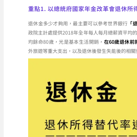
重點1. 以總統府國家年金改革會退休所
退休金多少才夠用，最主要可以參考世界銀行
「退
政院主計處提供2018年全年每人每月總薪資平均
均餘命80歲，光是基本生活開銷，
在60歲退休前就
外旅遊等重大支出，以及退休後發生失能後的相關