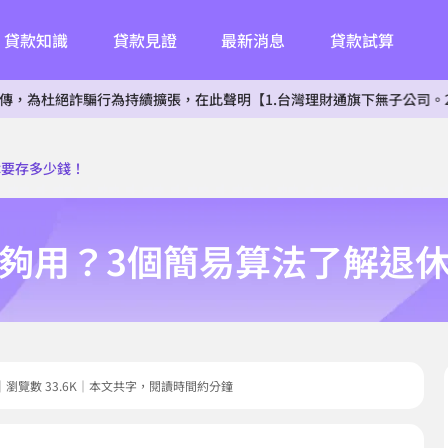
貸款知識
貸款見證
最新消息
貸款試算
騙行為持續擴張，在此聲明【1.台灣理財通旗下無子公司。2.無投資其
休要存多少錢！
夠用？3個簡易算法了解退
9.08｜瀏覽數 33.6K｜本文共字，閱讀時間約分鐘