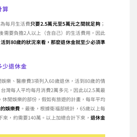
計算
認為每月生活費
只要2.5萬元至5萬元之間就足夠
；
休後需要負擔2人以上（含自己）的生活費用，因此
，活到80歲的狀況來看，那麼退休金就至少必須準
多少退休金
娛樂、醫療費3項列入60歲退休，活到80歲的情
台灣每人平均每月消費2萬多元，因此以2.5萬最
。休閒娛樂的部份，假如有旅遊的計畫，每年平均
右的娛樂費
。最後，根據衛福部統計，65歲以上每
下來，約需要140萬。以上加總合計下來，
退休金