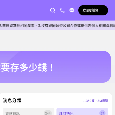
立即諮詢
他相同產業。3.沒有與同類型公司合作或提供您個人相關資料給任何單位。
休要存多少錢！
消息分類
共359篇，3M瀏覽
貸款資訊
理財快訊
244
57