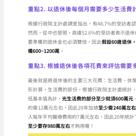
重點2. 以退休後每個月需要多少生活費
根據行政院主計處調查指出，有48.7%的受訪者
然而，從中也發現，高達52.6%的受訪者表示退
要準備的退休金也必須雙倍。因此
假設60歲退休
備600~1200萬
。
重點3. 根據退休後各項花費來評估需要
最後就是將退休後的主要三大花費：生活費、休閒
形計算。生活費的部份，根據行政院主計處統計，
低基本值為計，
光生活費的部分至少就須600萬元
約需12萬元左右，因此20年加總
至少需240萬左
人每年平均醫療費用約7萬元左右，因此20年統計
至少要存980萬左右
才夠用喔！