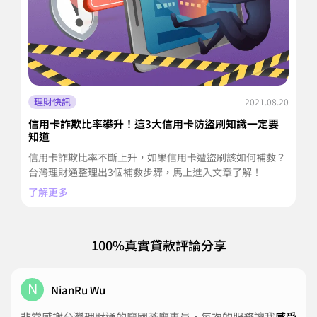
理財快訊
2021.08.20
信用卡詐欺比率攀升！這3大信用卡防盜刷知識一定要
2
知道
重
信用卡詐欺比率不斷上升，如果信用卡遭盜刷該如何補救？
2
台灣理財通整理出3個補救步驟，馬上進入文章了解！
握
了解更多
了
100%真實貸款評論分享
N
NianRu Wu
非常感謝台灣理財通的廖國棻廖專員，每次的服務讓我
感受