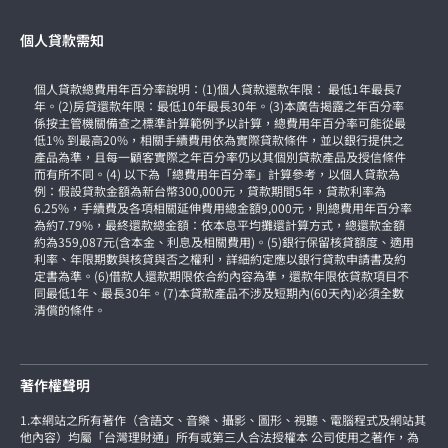
個人貸款需知
個人貸款總費用年百分率說明：(1)個人貸款還款年限： 最低1年最長7
年。(2)房貸還款年限：最低10年最長30年。(3)本廣告揭露之年百分率
係按主管機關備查之標準計算範例予以計算，總費用年百分率可能從最
低1% 到最高20%，相關手續費用依為實際貸款條件，並以銀行提供之
產品為準，且每一顧客實際之年百分率仍以其個別貸款產品及授信條件
而有所不同。(4) 以下為「總費用年百分率」計算參考，以個人貸款為
例：假設貸款金額為新台幣300,000元，貸款期間5年，貸款利率為
6.25%，手續費及各項相關延伸費用總金額9,000元，則總費用年百分率
為約7.79%，最終還款總金額：依本息平均攤還計算方式，總還款金額
約為359,087元(含本金、利息及相關費用)。(5)銀行保留核貸額度、適用
利率、年限期數與核貸與否之權利，詳細約定應以銀行貸款申請書及約
定書為準。(6)借款人還款期限依合約內容為準，還款年限依貸款項目不
同最低1年、最長30年。(7)本貸款產品不涉及短期內(60天內)必須全數
清償的條件。
著作權聲明
1.本網站之所有著作（含語文、音樂、攝影、圖形、視聽、電腦程式及網站其
他內容）均屬「台灣理財通」所有或第三人合法授權本 公司使用之著作，為