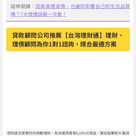
延伸閱讀：
因為家裡背債，也連同影響自己的生活品質
嗎？7大理債訣竅一次看！
貸款顧問公司推薦【台灣理財通】理財、
理債顧問為你1對1諮詢，媒合最適方案
想知道怎麼更好的規劃理財，有效運用普發6,000元現金，歡迎點擊影片看詳