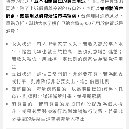
費券的形式，
並不限制國民的資金用途
，而在獲得資金的
同時，除了上述償債與投資的方向外，也可以
考慮將資金
儲蓄
，
或是用以消費活絡市場經濟，
台灣理財通透過以下
重點分析，幫助大家了解自己適合將6,000元用於儲蓄或是
消費：
收入狀況：可先衡量家庭收入，若收入高於平均水
平，儲蓄比率也就自然拉高，無須刻意增加儲蓄；
若收入較低，應維持一定比例的儲蓄做為緊急備用
金
支出狀況：評估日常開銷、非必要花費，若為超支
或打平，則應降低非必要支出，增加儲蓄比例
儲蓄目的：考量儲蓄目的，以長期目標如(買房、教
育)，則須擬定詳細儲蓄計畫，並長期累積
消費目的：若消費目的是如同前段提及為個人提
升，或是必要醫療等行為則建議進行消費，若是非
必要型的娛樂型消費則需量入為出