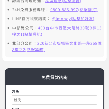
認識台灣理財通：
品牌理念(點擊瀏覽)
24H免費服務專線：
0800-885-997(點擊撥打)
LINE官方帳號諮詢：
@imoney(點擊加好友)
中部總公司：
403台中市西區大隆路20號B棟13
樓之1(點擊導航)
北部分公司：
220新北市板橋區文化路一段268號
8樓之2(點擊導航)
免費貸款諮詢
姓氏