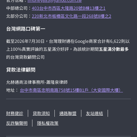
中部總公司：
403台中市西區大隆路20號B棟13樓之1
北部分公司：
220新北市板橋區文化路一段268號8樓之2
台灣網路口碑第一
截至2026年7月30日，台灣理財通在Google商家合計有6,622則以
上100%真實評論的五星滿分好評，為該統計期間
五星滿分數最多
的台灣貸款顧問公司
貸款法律顧問
允赫通商法律事務所-蕭隆泉律師
地址：
台中市南區忠明南路758號15樓B1戶（大安國際大樓）
財務健診
貸款須知
通路聯盟
友站連結
反詐騙聲明
隱私權政策