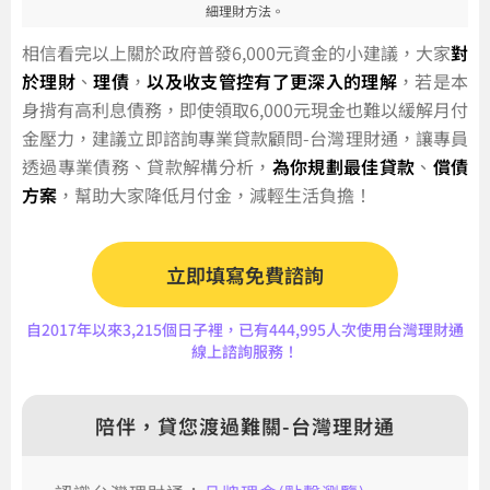
細理財方法。
相信看完以上關於政府普發6,000元資金的小建議，大家
對
於理財
、
理債
，
以及收支管控有了更深入的理解
，若是本
身揹有高利息債務，即使領取6,000元現金也難以緩解月付
金壓力，建議立即諮詢專業貸款顧問-台灣理財通，讓專員
透過專業債務、貸款解構分析，
為你規劃最佳
貸款
、
償債
方案
，幫助大家降低月付金，減輕生活負擔！
立即填寫免費諮詢
自2017年以來3,215個日子裡，已有444,995人次使用台灣理財通
線上諮詢服務！
陪伴，貸您渡過難關-台灣理財通