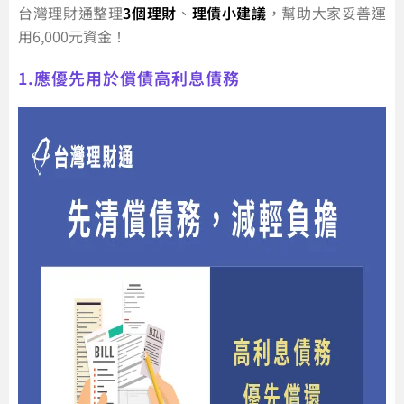
台灣理財通整理
3個理財
、
理債小建議
，幫助大家妥善運
用6,000元資金！
1.應優先用於償債高利息債務