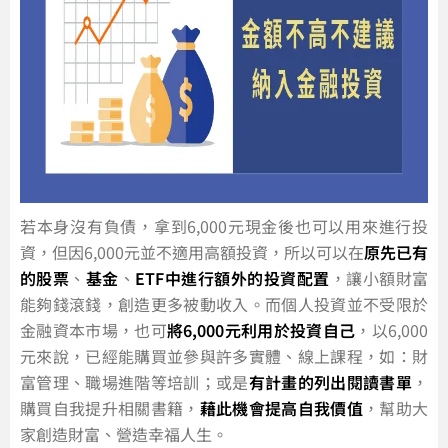
若本身沒有負債，拿到6,000元現金後也可以用來進行投
資，但因6,000元並不適用高額投資，所以可以在
原先已有
的股票
、
基金
、
ETF中進行額外的投資配置
，讓小額財富
能夠錢滾錢，創造更多被動收入。而個人投資並不受限於
金融資本市場，也可
將6,000元利用於投資自己
，以6,000
元來說，已經能購買並參與許多實體、線上課程，如：財
富管理、職場進階等培訓；或是
有計畫的列出閱讀書單
，
購買自我提升相關書籍，
藉此機會提高自我價值
，幫助大
家創造財富、營造幸福人生。