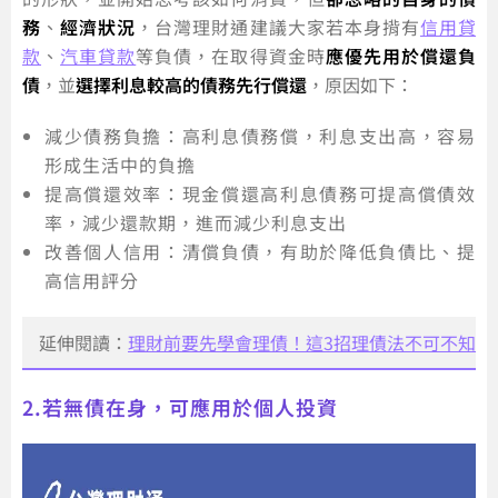
務
、
經濟狀況
，台灣理財通建議大家若本身揹有
信用貸
款
、
汽車貸款
等負債，在取得資金時
應優先用於償還負
債
，並
選擇利息較高的債務先行償還
，原因如下：
減少債務負擔：高利息債務償，利息支出高，容易
形成生活中的負擔
提高償還效率：現金償還高利息債務可提高償債效
率，減少還款期，進而減少利息支出
改善個人信用：清償負債，有助於降低負債比、提
高信用評分
延伸閱讀：
理財前要先學會理債！這3招理債法不可不知
2.若無債在身，可應用於個人投資