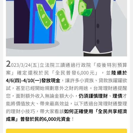
2
023/3/24(五)立法院三讀通過行政院「疫後特別預算
案」確定還稅於民「全民普發6,000元」，並
陸續於
4/6(四)-4/10(一)發放現金
，讓許多小資族、貸款族躍躍欲
試，甚至已經開始規劃意外之財的用途。台灣理財通提醒
您，面對額外收入無論金額大小，
仍須謹慎理財
、
理債
才
能將價值放大、帶來最高效益，以下透過台灣理財通整理
的理財小技巧，帶大家看該
如何正確使用「全民共享經濟
成果」普發於民的6,000元資金
！