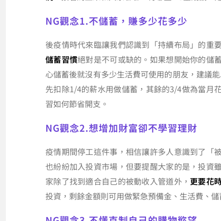
NG觀念1.不儲蓄，賺多少花多少
後疫情時代來臨讓我們認識到「持續布局」的重
儲蓄習慣
絕對是不可或缺的。如果想開始你的儲
心儲蓄後就沒有多少生活費可使用的朋友，建議能
先扣除1/4的薪水用做儲蓄，其餘的3/4做為當
習如何節省開支。
NG觀念2.想增加財富卻不學習理財
疫情期間停工這件事，相信讓許多人意識到了「
也紛紛加入投資市場，但要提醒大家的是，投資
家除了找到適合自己的被動收入管道外，
更要花
投資，剩餘金額則可用做緊急預備金、生活費、儲
NG觀念3.不懂克制自己的購物慾望