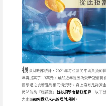
根
據財政部統計，2021年每位國民平均負擔的
年再提高了1.3萬元。雖然近年是因為受新冠疫
否想過之後若遇到相同情況時，身上沒有足夠資
仍然能夠「應萬變」
就必須學會精打細算
！以下
大家該
如何做好未來的理財規劃
。