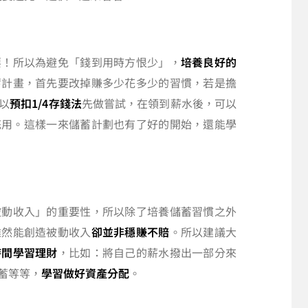
要！所以為避免「錢到用時方恨少」，
培養良好的
蓄計畫，首先要改掉賺多少花多少的習慣，若是擔
以
預扣1/4存錢法
先做嘗試，在領到薪水後，可以
月花用。這樣一來儲蓄計劃也有了好的開始，還能學
被動收入」的重要性，所以除了培養儲蓄習慣之外
雖然能創造被動收入
卻並非穩賺不賠
。所以建議大
時間學習理財
，比如：將自己的薪水撥出一部分來
蓄等等，
學習做好資產分配
。