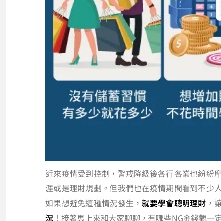
近來疫情受到控制，警戒降級後各行各業也紛紛
涯或是理財規劃。但我們也在疫情期間看到不少
如果想避免這種情況發生，
就要學會聰明理財
，
況
！接著馬上來和大家聊聊，有哪些NG金錢觀一