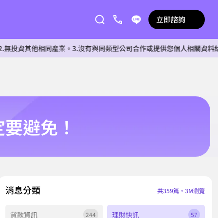
立即諮詢
同產業。3.沒有與同類型公司合作或提供您個人相關資料給任何單位。4
定要避免！
消息分類
共359篇，3M瀏覽
貸款資訊
理財快訊
244
57