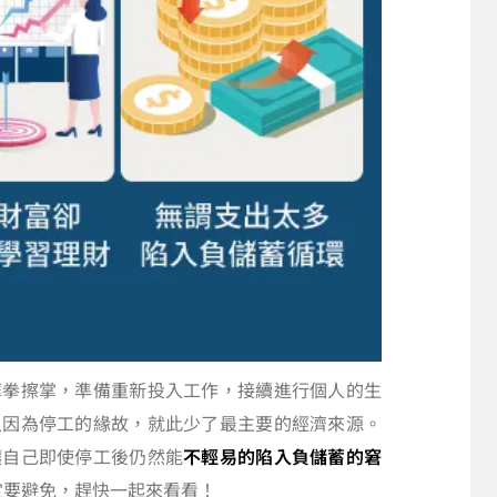
摩拳擦掌，準備重新投入工作，接續進行個人的生
人因為停工的緣故，就此少了最主要的經濟來源。
讓自己即使停工後仍然能
不輕易的陷入負儲蓄的窘
定要避免，趕快一起來看看！