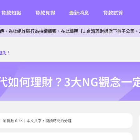
貸款知識
貸款見證
最新消息
貸款試算
行為持續擴張，在此聲明【1.台灣理財通旗下無子公司。2.無投資其他相
避免！
代如何理財？3大NG觀念一
9.06｜瀏覽數 6.1K｜本文共字，閱讀時間約分鐘