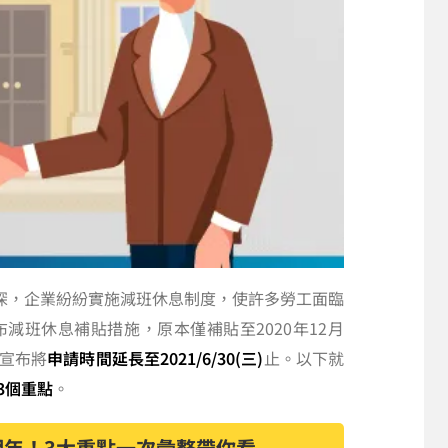
極深，企業紛紛實施減班休息制度，使許多勞工面臨
減班休息補貼措施，原本僅補貼至2020年12月
宣布將
申請時間延長至2021/6/30(三)
止。以下就
3個重點
。
年！3大重點一次彙整帶你看