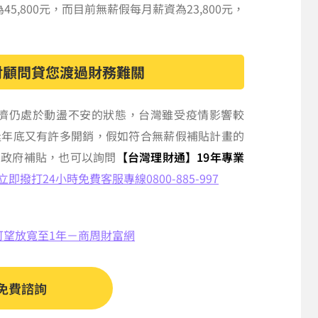
,800元，而目前無薪假每月薪資為23,800元，
財顧問貸您渡過財務難關
經濟仍處於動盪不安的狀態，台灣雖受疫情影響較
逢年底又有許多開銷，假如符合無薪假補貼計畫的
到政府補貼，也可以詢問
【台灣理財通】19年專業
立即撥打24小時免費客服專線0800-885-997
可望放寬至1年－商周財富網
免費諮詢