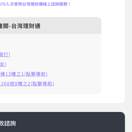
4,870人次使用台灣理財通線上諮詢服務！
難關-台灣理財通
擊撥打)
友)
棟13樓之1(點擊導航)
68號8樓之2(點擊導航)
款諮詢