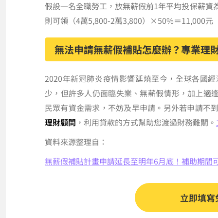
假設一名全職勞工，放無薪假前1年平均投保薪資為45
則可領（4萬5,800-2萬3,800）×50%＝11,000元
無法申請無薪假補貼怎麼辦？專業理
2020年新冠肺炎疫情影響延燒至今，全球各國
少，但許多人仍面臨失業、無薪假情形，加上適
民眾有資金需求，不妨及早申請。另外若申請不
理財顧問
，利用貸款的方式幫助您渡過財務難關。
資料來源整理自：
無薪假補貼計畫申請延長至明年6月底！補助期間
立即填寫