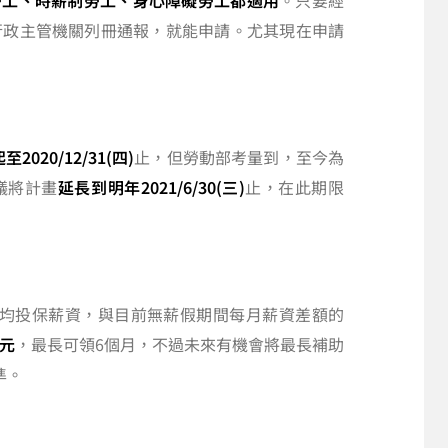
勞工、時薪制勞工、身心障礙勞工都適用
。只要經
行政主管機關列冊通報，就能申請。尤其現在申請
起至2020/12/31(四)
止，但勞動部考量到，至今為
議將計畫
延長到明年2021/6/30(三)
止，在此期限
平均投保薪資，與目前無薪假期間每月薪資差額的
0元
，最長可領6個月，不過未來有機會將最長補助
準。