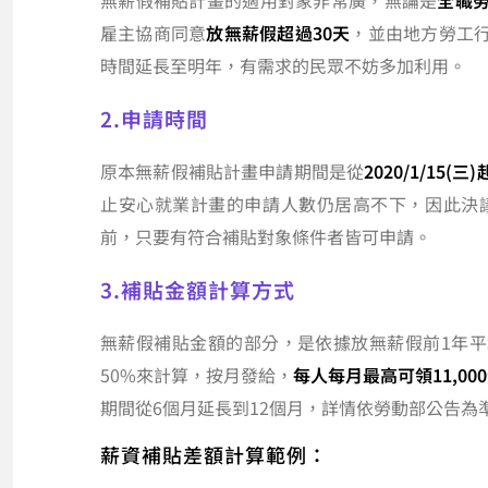
無薪假補貼計畫的適用對象非常廣，無論是
全職
雇主協商同意
放無薪假超過30天
，並由地方勞工
時間延長至明年，有需求的民眾不妨多加利用。
2.申請時間
原本無薪假補貼計畫申請期間是從
2020/1/15(三)
止安心就業計畫的申請人數仍居高不下，因此決
前，只要有符合補貼對象條件者皆可申請。
3.補貼金額計算方式
無薪假補貼金額的部分，是依據放無薪假前1年
50%來計算，按月發給，
每人每月最高可領11,00
期間從6個月延長到12個月，詳情依勞動部公告為
薪資補貼差額計算範例：