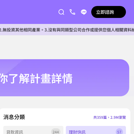
立即諮詢
他相同產業。3.沒有與同類型公司合作或提供您個人相關資料給任何單位。
帶你了解計畫詳情
消息分類
共359篇，2.9M瀏覽
貸款資訊
理財快訊
244
57