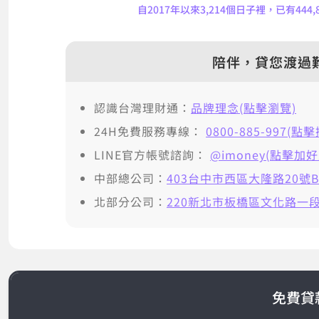
自2017年以來3,214個日子裡，已有44
陪伴，貸您渡過
認識台灣理財通：
品牌理念(點擊瀏覽)
24H免費服務專線：
0800-885-997(點
LINE官方帳號諮詢：
@imoney(點擊加好
中部總公司：
403台中市西區大隆路20號B
北部分公司：
220新北市板橋區文化路一段2
免費貸