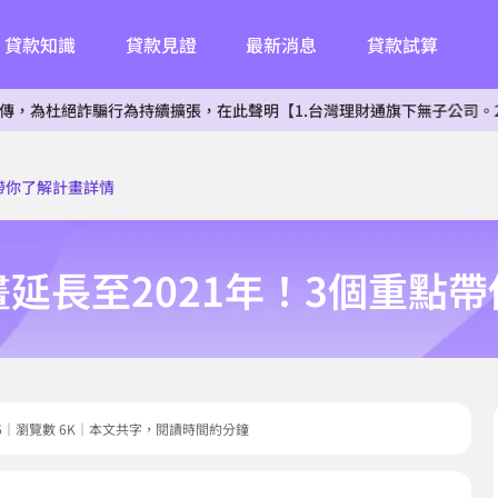
貸款知識
貸款見證
最新消息
貸款試算
騙行為持續擴張，在此聲明【1.台灣理財通旗下無子公司。2.無投資其
帶你了解計畫詳情
延長至2021年！3個重點
09.06｜瀏覽數 6K｜本文共字，閱讀時間約分鐘