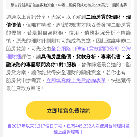
想自行創業卻苦無啟動資金，申辦二胎房貸成功核貸220萬元一圓開店夢
透過以上資訊分享，大家可以了解到
二胎房貸的理財、理
債價值
，但唯有精確、周密的規畫才能妥善發揮二胎房貸
的優勢，若是對自身財務、信用、債務狀況分析不夠謹
慎，原先的理財計劃則有可能成為負擔，因此建議申辦二
胎房貸前，可先交由
全台網路口碑第1貸款顧問公司-台灣
理財通
評估，讓
具備房屋鑑價、貸款分析、專案代書、金
融法務的專屬顧問為你1對1服務
，替你篩選最合適的二胎
房貸方案，讓你能貸得安全理財的關鍵資金！若你也有二
胎房貸申辦需要，
立即填寫線上免費諮詢表單
，快速獲得
最佳貸款方案吧！
立即填寫免費諮詢
自2017年以來3,217個日子裡，已有445,232人次使用台灣理財通
線上諮詢服務！