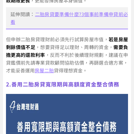
款期限更長
，更能發揮房屋本身價值。
延伸閱讀：
二胎房貸要準備什麼?3個事前準備申貸前必
看
但申辦二胎房貸理財前必須先行試算房屋市值，
若是房屋
剩餘價值不足
，想要貸得足以理財、周轉的資金，
需要負
擔更高的還款利率
，反而不利於後續理財規劃，建議在申
貸鑑價前先請專業貸款顧問協助估價，再篩選合適方案，
才能妥善運用
房屋二胎
貸得理想資金。
2.善用二胎房貸寬限期與高額度資金整合債務