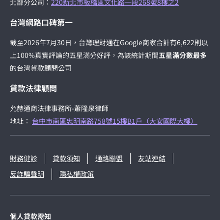
北部分公司：
220新北市板橋區文化路一段268號8樓之2
台灣網路口碑第一
截至2026年7月30日，台灣理財通在Google商家合計有6,622則以
上100%真實評論的五星滿分好評，為該統計期間
五星滿分數最多
的台灣貸款顧問公司
貸款法律顧問
允赫通商法律事務所-蕭隆泉律師
地址：
台中市南區忠明南路758號15樓B1戶（大安國際大樓）
財務健診
貸款須知
通路聯盟
友站連結
反詐騙聲明
隱私權政策
個人貸款需知