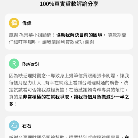
100%真實貸款評論分享
偉
偉偉
感謝 孫景華小姐顧問！
協助我解決目前的困境
， 貸款期間
仔細叮嚀囑咐， 讓我能順利貸款成功 謝謝
R
ReVerSi
因為缺乏理財觀念…導致身上幾筆信貸跟兩張卡刷爆，讓我
每個月壓力山大...有幸在網路上看到台灣理財通的廣告，決
定試試看可否讓我減輕負擔！在這感謝賴青輝專員的幫忙，
真的是
非常積極的在幫我爭取，讓我每個月負擔減少一半之
多
！
石
石石
感謝台灣理財通公司的幫助，還要特別感謝廖雅卿專員，
在