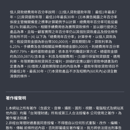
個人貸款總費用年百分率說明：(1)個人貸款還款年限： 最低1年最長7
年。(2)房貸還款年限：最低10年最長30年。(3)本廣告揭露之年百分率
係按主管機關備查之標準計算範例予以計算，總費用年百分率可能從最
低1% 到最高20%，相關手續費用依為實際貸款條件，並以銀行提供之
產品為準，且每一顧客實際之年百分率仍以其個別貸款產品及授信條件
而有所不同。(4) 以下為「總費用年百分率」計算參考，以個人貸款為
例：假設貸款金額為新台幣300,000元，貸款期間5年，貸款利率為
6.25%，手續費及各項相關延伸費用總金額9,000元，則總費用年百分率
為約7.79%，最終還款總金額：依本息平均攤還計算方式，總還款金額
約為359,087元(含本金、利息及相關費用)。(5)銀行保留核貸額度、適用
利率、年限期數與核貸與否之權利，詳細約定應以銀行貸款申請書及約
定書為準。(6)借款人還款期限依合約內容為準，還款年限依貸款項目不
同最低1年、最長30年。(7)本貸款產品不涉及短期內(60天內)必須全數
清償的條件。
著作權聲明
1.本網站之所有著作（含語文、音樂、攝影、圖形、視聽、電腦程式及網站其
他內容）均屬「台灣理財通」所有或第三人合法授權本 公司使用之著作，為
著作權法保護。
2.非經台灣理財通書面同意授權，不得擅自以任何形式重製、改作 、編輯、
散布、傳輸 前條所述內容，否則即屬違反著作權法，我方將依法提出刑事告