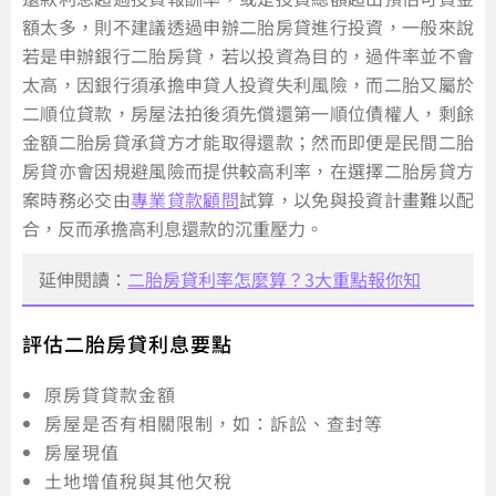
額太多，則不建議透過申辦二胎房貸進行投資，一般來說
若是申辦銀行二胎房貸，若以投資為目的，過件率並不會
太高，因銀行須承擔申貸人投資失利風險，而二胎又屬於
二順位貸款，房屋法拍後須先償還第一順位債權人，剩餘
金額二胎房貸承貸方才能取得還款；然而即便是民間二胎
房貸亦會因規避風險而提供較高利率，在選擇二胎房貸方
案時務必交由
專業貸款顧問
試算，以免與投資計畫難以配
合，反而承擔高利息還款的沉重壓力。
延伸閱讀：
二胎房貸利率怎麼算？3大重點報你知
評估二胎房貸利息要點
原房貸貸款金額
房屋是否有相關限制，如：訴訟、查封等
房屋現值
土地增值稅與其他欠稅