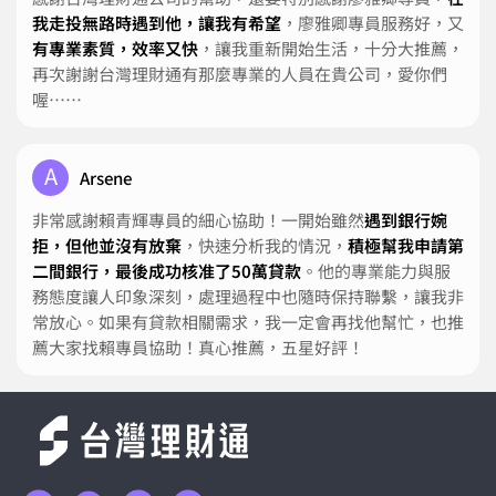
我走投無路時遇到他，讓我有希望
，廖雅卿專員服務好，又
有專業素質，效率又快
，讓我重新開始生活，十分大推薦，
再次謝謝台灣理財通有那麼專業的人員在貴公司，愛你們
喔……
A
Arsene
非常感謝賴青輝專員的細心協助！一開始雖然
遇到銀行婉
拒，但他並沒有放棄
，快速分析我的情況，
積極幫我申請第
二間銀行，最後成功核准了50萬貸款
。他的專業能力與服
務態度讓人印象深刻，處理過程中也隨時保持聯繫，讓我非
常放心。如果有貸款相關需求，我一定會再找他幫忙，也推
薦大家找賴專員協助！真心推薦，五星好評！