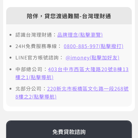
陪伴，貸您渡過難關-台灣理財通
認識台灣理財通：
品牌理念(點擊瀏覽)
24H免費服務專線：
0800-885-997(點擊撥打)
LINE官方帳號諮詢：
@imoney(點擊加好友)
中部總公司：
403台中市西區大隆路20號B棟13
樓之1(點擊導航)
北部分公司：
220新北市板橋區文化路一段268號
8樓之2(點擊導航)
免費貸款諮詢