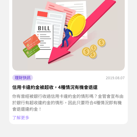
理財快訊
2019.08.07
信用卡違約金被超收，4種情況有機會退還
信
你有曾經被銀行收過信用卡違約金的情形嗎？金管會宣布由
信
於銀行有超收違約金的情形，因此只要符合4種情況即有機
款
會退還違約金！
了
了解更多