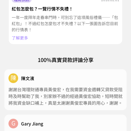
紅包怎麼包？一覽行情不失禮！
2
你
一年一度拜年走春串門時，可別忘了這項風俗禮儀──「包
2
紅包」！不過紅包怎麼包才不失禮？以下一張圖告訴您目前
次
的行情表！
了
了解更多
100%真實貸款評論分享
陳
陳文濱
謝謝台灣理財通專員黃俊宏，在我需要資金週轉又貸款受阻
時及時幫助了我，別家辦不過的經過黃俊宏協助，短時間就
將我資金缺口補上，真是太謝謝黃俊宏專員的用心，謝謝。
G
Gary Jiang