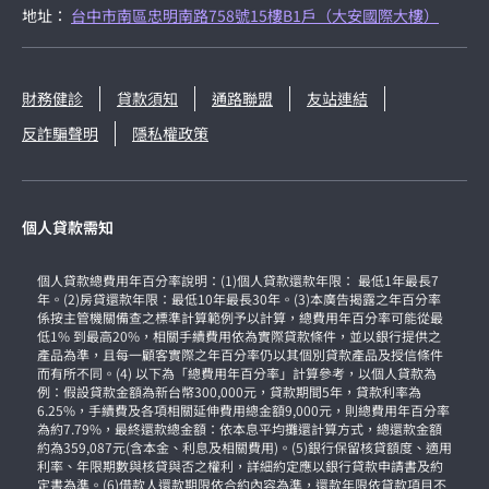
地址：
台中市南區忠明南路758號15樓B1戶（大安國際大樓）
財務健診
貸款須知
通路聯盟
友站連結
反詐騙聲明
隱私權政策
個人貸款需知
個人貸款總費用年百分率說明：(1)個人貸款還款年限： 最低1年最長7
年。(2)房貸還款年限：最低10年最長30年。(3)本廣告揭露之年百分率
係按主管機關備查之標準計算範例予以計算，總費用年百分率可能從最
低1% 到最高20%，相關手續費用依為實際貸款條件，並以銀行提供之
產品為準，且每一顧客實際之年百分率仍以其個別貸款產品及授信條件
而有所不同。(4) 以下為「總費用年百分率」計算參考，以個人貸款為
例：假設貸款金額為新台幣300,000元，貸款期間5年，貸款利率為
6.25%，手續費及各項相關延伸費用總金額9,000元，則總費用年百分率
為約7.79%，最終還款總金額：依本息平均攤還計算方式，總還款金額
約為359,087元(含本金、利息及相關費用)。(5)銀行保留核貸額度、適用
利率、年限期數與核貸與否之權利，詳細約定應以銀行貸款申請書及約
定書為準。(6)借款人還款期限依合約內容為準，還款年限依貸款項目不