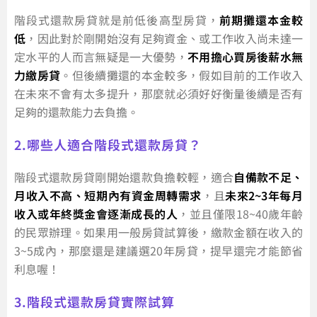
階段式還款房貸就是前低後高型房貸，
前期攤還本金較
低
，因此對於剛開始沒有足夠資金、或工作收入尚未達一
定水平的人而言無疑是一大優勢，
不用擔心買房後薪水無
力繳房貸
。但後續攤還的本金較多，假如目前的工作收入
在未來不會有太多提升，那麼就必須好好衡量後續是否有
足夠的還款能力去負擔。
2.哪些人適合階段式還款房貸？
階段式還款房貸剛開始還款負擔較輕，適合
自備款不足、
月收入不高、短期內有資金周轉需求
，且
未來2~3年每月
收入或年終獎金會逐漸成長的人
，並且僅限18~40歲年齡
的民眾辦理。如果用一般房貸試算後，繳款金額在收入的
3~5成內，那麼還是建議選20年房貸，提早還完才能節省
利息喔！
3.階段式還款房貸實際試算