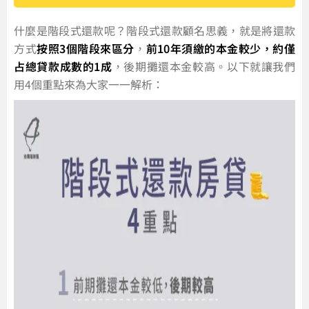
什麼是階段式還款呢？階段式還款顧名思義，就是將還款
方式
按照3個階段來區分
，
前10年須繳的本金較少，約僅
占總貸款成數的1成
，後期攤還本金較高。以下就讓我們
用4個重點來為大家一一解析：