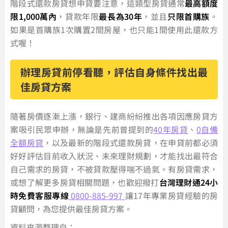
階段式還款房貸想申貸要注意，這類型房貸通常
最高額度
限1,000萬內
，貸款年限
最長為30年
，並且
只限首購族
。
如果是首購族1次購置2間房屋，也只能1間使用此還款方
式喔！
辦理房貸前停看聽，評估自身條件找出最
佳房貸方案
隨著房價逐漸上漲，銀行、建商紛紛推出各項因應房貸方
案吸引民眾申辦，無論是先前曾提到的
40年房貸
、
0自備
全額房貸
，以及最新的階段式還款房貸，在申貸前都必須
好好評估目前收入狀況、未來理財規劃，才能找出最符合
自己需求的房貸，不被貸款壓得喘不過氣。有房貸需求，
或想了解更多房貸相關問題，也歡迎撥打
台灣理財通24小
時免費客服專線
0800-885-997
讓17年專業房貸經驗的房
貸顧問，為您提供最佳房貸方案。
資料來源整理自：