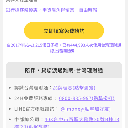
銀行搶客祭優惠，申貸眉角得留意－自由時報
立即填寫免費諮詢
自2017年以來3,215個日子裡，已有444,993人次使用台灣理財通
線上諮詢服務！
陪伴，貸您渡過難關-台灣理財通
認識台灣理財通：
品牌理念(點擊瀏覽)
24H免費服務專線：
0800-885-997(點擊撥打)
LINE官方帳號諮詢：
@imoney(點擊加好友)
中部總公司：
403台中市西區大隆路20號B棟13
樓之1(點擊導航)