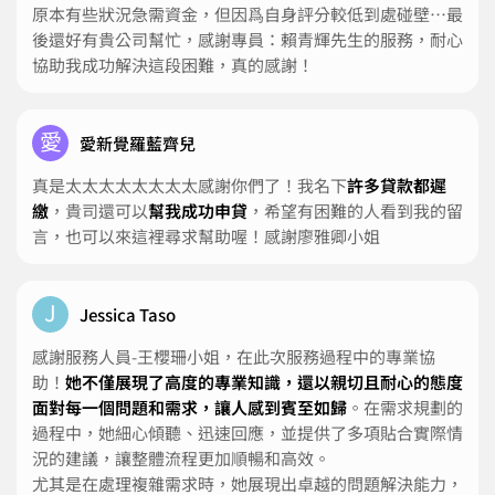
原本有些狀況急需資金，但因爲自身評分較低到處碰壁⋯最
後還好有貴公司幫忙，感謝專員：賴青輝先生的服務，耐心
協助我成功解決這段困難，真的感謝！
愛
愛新覺羅藍齊兒
真是太太太太太太太太感謝你們了！我名下
許多貸款都遲
繳
，貴司還可以
幫我成功申貸
，希望有困難的人看到我的留
言，也可以來這裡尋求幫助喔！感謝廖雅卿小姐
J
Jessica Taso
感謝服務人員-王櫻珊小姐，在此次服務過程中的專業協
助！
她不僅展現了高度的專業知識，還以親切且耐心的態度
面對每一個問題和需求，讓人感到賓至如歸
。在需求規劃的
過程中，她細心傾聽、迅速回應，並提供了多項貼合實際情
況的建議，讓整體流程更加順暢和高效。
尤其是在處理複雜需求時，她展現出卓越的問題解決能力，