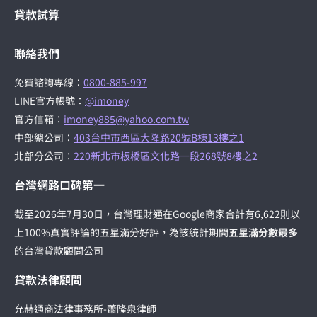
貸款試算
聯絡我們
免費諮詢專線：
0800-885-997
LINE官方帳號：
@imoney
官方信箱：
imoney885@yahoo.com.tw
中部總公司：
403台中市西區大隆路20號B棟13樓之1
北部分公司：
220新北市板橋區文化路一段268號8樓之2
台灣網路口碑第一
截至2026年7月30日，台灣理財通在Google商家合計有6,622則以
上100%真實評論的五星滿分好評，為該統計期間
五星滿分數最多
的台灣貸款顧問公司
貸款法律顧問
允赫通商法律事務所-蕭隆泉律師