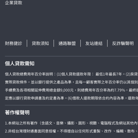
企業貸款
財務健診
貸款須知
通路聯盟
友站連結
反詐騙聲明
個人貸款需知
個人貸款總費用年百分率說明：(1)個人貸款還款年限： 最低1年最長7年。(2)
實際貸款條件，並以銀行提供之產品為準，且每一顧客實際之年百分率仍以其個別貸款
手續費及各項相關延伸費用總金額9,000元，則總費用年百分率為約7.79%，最
定應以銀行貸款申請書及約定書為準。(6)借款人還款期限依合約內容為準，還款年限
著作權聲明
1.本網站之所有著作（含語文、音樂、攝影、圖形、視聽、電腦程式及網站其他
2.非經台灣理財通書面同意授權，不得擅自以任何形式重製、改作 、編輯、散布