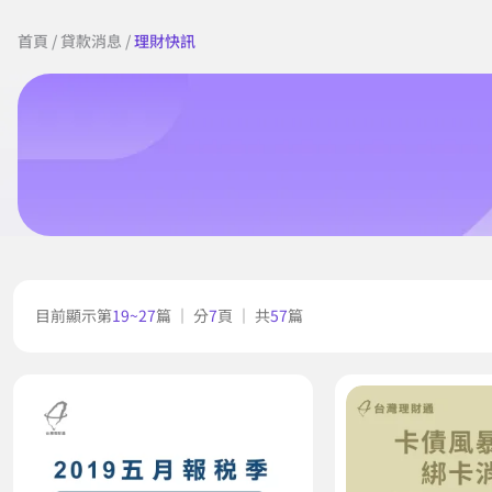
首頁
/
貸款消息
/
理財快訊
目前顯示第
19~27
篇 ｜ 分
7
頁 ｜ 共
57
篇