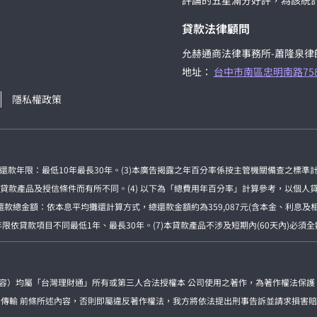
評論的五星滿分好評，為該統
貸款法律顧問
允赫通商法律事務所-蕭隆泉律
地址：
台中市南區忠明南路75
隱私權政策
房貸還款年限：最低10年最長30年。(3)本廣告揭露之年百分率係按主管機關備查之標
產品及授信條件而有所不同。(4) 以下為「總費用年百分率」計算參考，以個人貸款為
終還款總金額：依本息平均攤還計算方式，總還款金額約為359,087元(含本金、利息
依貸款項目不同最低1年、最長30年。(7)本貸款產品不涉及短期內(60天內)必須
內容）均屬「台灣理財通」所有或第三人合法授權本 公司使用之著作，為著作權法保護
、傳輸 前條所述內容，否則即屬違反著作權法，我方將依法提出刑事告訴並請求損害