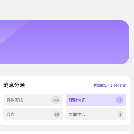
消息分類
共359篇，2.9M瀏覽
貸款資訊
理財快訊
244
57
公告
新聞中心
50
8