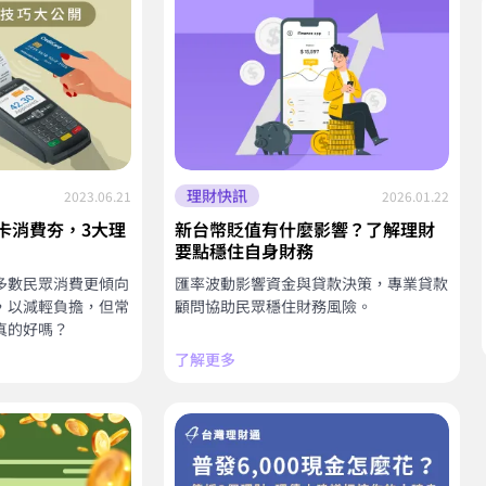
理財快訊
2023.06.21
2026.01.22
卡消費夯，3大理
新台幣貶值有什麼影響？了解理財
要點穩住自身財務
多數民眾消費更傾向
匯率波動影響資金與貸款決策，專業貸款
，以減輕負擔，但常
顧問協助民眾穩住財務風險。
真的好嗎？
了解更多