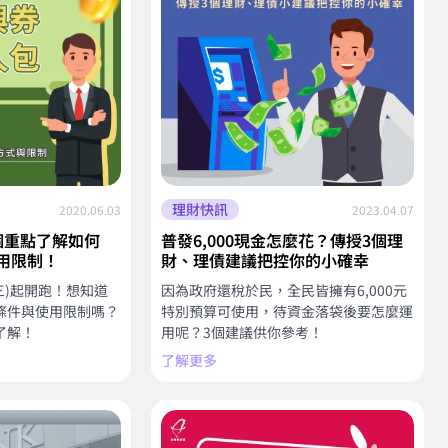
理財快訊
2020.06.03
2023.04.07
個重點了解如何
普發6,000現金怎麼花？傳授3個理
用限制！
財、理債建議把控你的小確幸
三)起開跑！想知道
因為政府還稅於民，全民皆擁有6,000元
條件與使用限制嗎？
特別預算可使用，待資金落袋後要怎麼運
了解！
用呢？3個建議供你參考！
了解更多