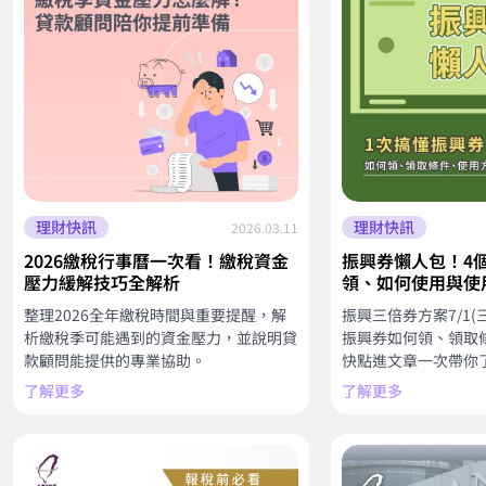
理財快訊
理財快訊
2026.03.11
2026繳稅行事曆一次看！繳稅資金
振興券懶人包！4
壓力緩解技巧全解析
領、如何使用與使
整理2026全年繳稅時間與重要提醒，解
振興三倍券方案7/1(
析繳稅季可能遇到的資金壓力，並說明貸
振興券如何領、領取
款顧問能提供的專業協助。
快點進文章一次帶你
了解更多
了解更多