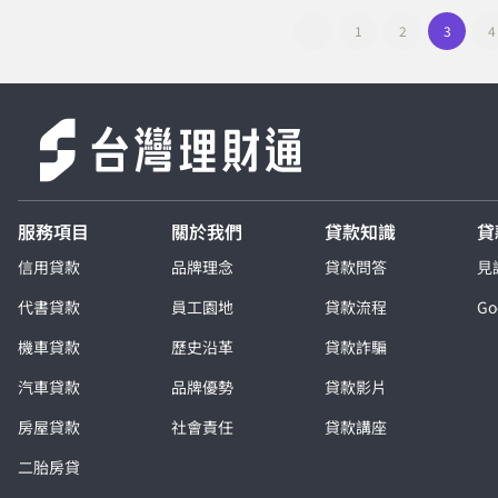
1
2
3
4
服務項目
關於我們
貸款知識
貸
信用貸款
品牌理念
貸款問答
見
代書貸款
員工園地
貸款流程
G
機車貸款
歷史沿革
貸款詐騙
汽車貸款
品牌優勢
貸款影片
房屋貸款
社會責任
貸款講座
二胎房貸