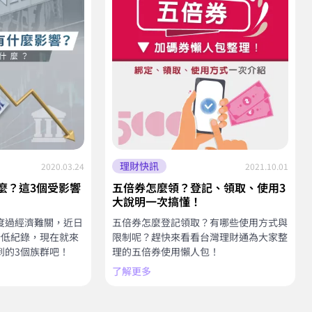
理財快訊
2020.03.24
2021.10.01
麼？這3個受影響
五倍券怎麼領？登記、領取、使用3
大說明一次搞懂！
度過經濟難關，近日
五倍券怎麼登記領取？有哪些使用方式與
新低紀錄，現在就來
限制呢？趕快來看看台灣理財通為大家整
到的3個族群吧！
理的五倍券使用懶人包！
了解更多