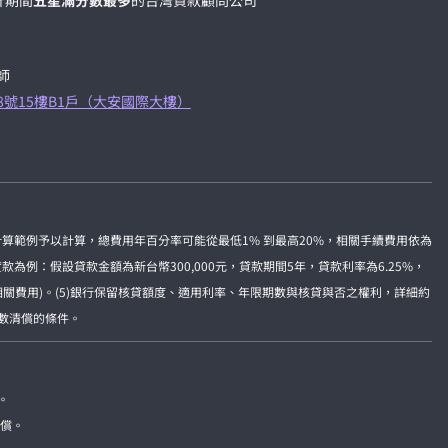
計期間
五星滿分數最多
的台灣貸款顧問公司
師
8號15樓B1戶（大安國際大樓）
準計算範例予以計算，總費用年百分率可能從最低1% 到最高20%，相關手續費用依為
例：假設貸款金額為新台幣300,000元，貸款期間5年，貸款利率為6.25%，
及相關費用)。(5)銀行保留核貸額度、適用利率、年限期數與核貸與否之權利，詳細約
全數清償的條件。
。
賠償。