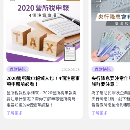
理財快訊
理財快訊
2020.05.28
2020營所稅申報懶人包！4個注意事
央行降息要注意什
項申報前必看！
族群要注意！
營所稅報稅季到來，2020營所稅申報需
為了幫助民眾及企業
要注意什麼呢？帶你了解申報營所稅時一
央行降息1碼，創下
定要知道的4個變革調整！
看看像降息後會影響
了解更多
了解更多