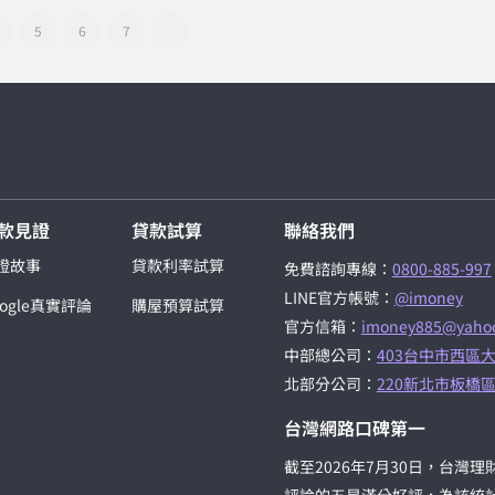
5
6
7
款見證
貸款試算
聯絡我們
證故事
貸款利率試算
免費諮詢專線：
0800-885-997
LINE官方帳號：
@imoney
oogle真實評論
購屋預算試算
官方信箱：
imoney885@yahoo
中部總公司：
403台中市西區大
北部分公司：
220新北市板橋區
台灣網路口碑第一
截至2026年7月30日，台灣理財