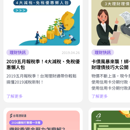
理財快訊
理財快訊
2019.04.26
2019五月報稅季！4大減稅、免稅優
卡債風暴來襲！綁
惠懶人包
財理債技巧大公開
2019五月報稅季！台灣理財通帶你輕鬆
物價不斷上漲，現今
搞懂2019減稅新制！
使用信用卡分期付款
使用信用卡分期付款
了解更多
了解更多