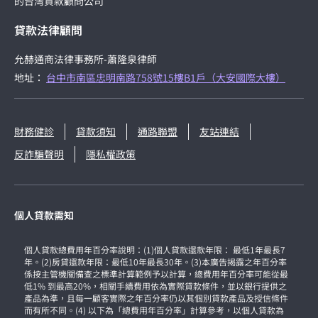
的台灣貸款顧問公司
貸款法律顧問
允赫通商法律事務所-蕭隆泉律師
地址：
台中市南區忠明南路758號15樓B1戶（大安國際大樓）
財務健診
貸款須知
通路聯盟
友站連結
反詐騙聲明
隱私權政策
個人貸款需知
個人貸款總費用年百分率說明：(1)個人貸款還款年限： 最低1年最長7
年。(2)房貸還款年限：最低10年最長30年。(3)本廣告揭露之年百分率
係按主管機關備查之標準計算範例予以計算，總費用年百分率可能從最
低1% 到最高20%，相關手續費用依為實際貸款條件，並以銀行提供之
產品為準，且每一顧客實際之年百分率仍以其個別貸款產品及授信條件
而有所不同。(4) 以下為「總費用年百分率」計算參考，以個人貸款為