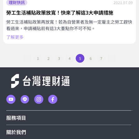
理財快訊
2021.07.09
勞工生活補貼政策放寬！快來了解這3大申請措施
勞工生活補貼政策再放寬！若為自營業者及無一定雇主之勞工趕快
看過來，申請補貼前有這3大重點你不可不知。
了解更多
1
2
3
4
5
6
7
服務項目
關於我們