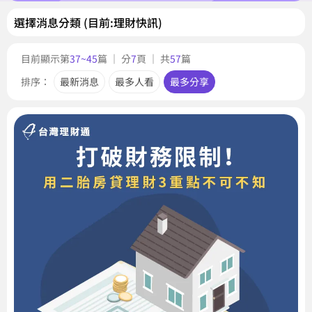
選擇消息分類 (目前:理財快訊)
目前顯示第
37~45
篇 ｜ 分
7
頁 ｜ 共
57
篇
排序：
最新消息
最多人看
最多分享