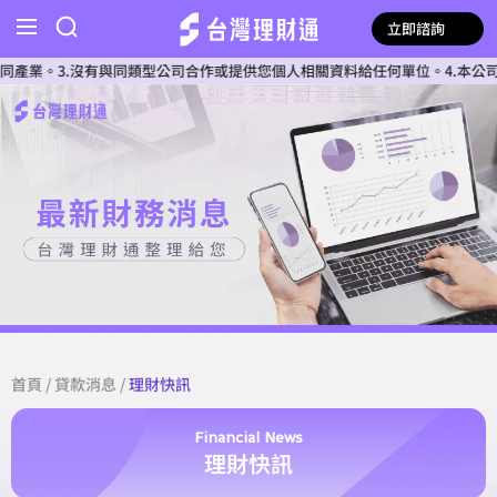
立即諮詢
.沒有與同類型公司合作或提供您個人相關資料給任何單位。4.本公司確認核貸
首頁
/
貸款消息
/
理財快訊
Financial News
理財快訊