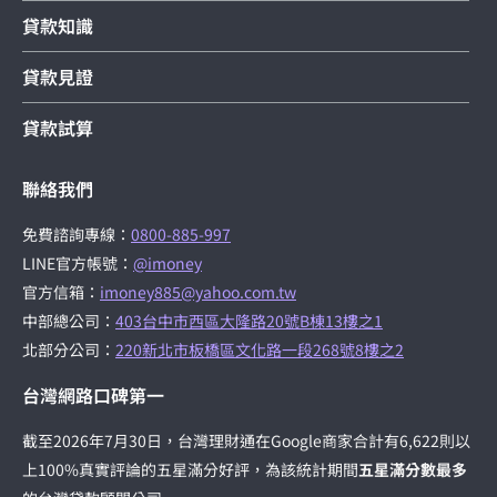
貸款知識
貸款見證
貸款試算
聯絡我們
免費諮詢專線：
0800-885-997
LINE官方帳號：
@imoney
官方信箱：
imoney885@yahoo.com.tw
中部總公司：
403台中市西區大隆路20號B棟13樓之1
北部分公司：
220新北市板橋區文化路一段268號8樓之2
台灣網路口碑第一
截至2026年7月30日，台灣理財通在Google商家合計有6,622則以
上100%真實評論的五星滿分好評，為該統計期間
五星滿分數最多