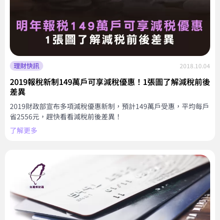
理財快訊
2018.10.04
2019報稅新制149萬戶可享減稅優惠！1張圖了解減稅前後
差異
2019財政部宣布多項減稅優惠新制，預計149萬戶受惠，平均每戶
省2556元，趕快看看減稅前後差異！
了解更多