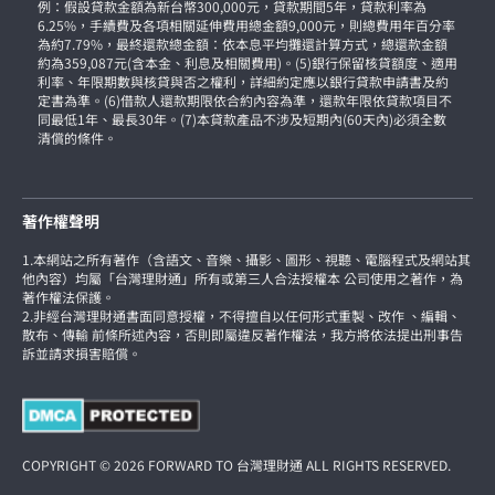
例：假設貸款金額為新台幣300,000元，貸款期間5年，貸款利率為
6.25%，手續費及各項相關延伸費用總金額9,000元，則總費用年百分率
為約7.79%，最終還款總金額：依本息平均攤還計算方式，總還款金額
約為359,087元(含本金、利息及相關費用)。(5)銀行保留核貸額度、適用
利率、年限期數與核貸與否之權利，詳細約定應以銀行貸款申請書及約
定書為準。(6)借款人還款期限依合約內容為準，還款年限依貸款項目不
同最低1年、最長30年。(7)本貸款產品不涉及短期內(60天內)必須全數
清償的條件。
著作權聲明
1.本網站之所有著作（含語文、音樂、攝影、圖形、視聽、電腦程式及網站其
他內容）均屬「台灣理財通」所有或第三人合法授權本 公司使用之著作，為
著作權法保護。
2.非經台灣理財通書面同意授權，不得擅自以任何形式重製、改作 、編輯、
散布、傳輸 前條所述內容，否則即屬違反著作權法，我方將依法提出刑事告
訴並請求損害賠償。
COPYRIGHT © 2026 FORWARD TO 台灣理財通 ALL RIGHTS RESERVED.