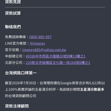
貸款見證
貸款試算
聯絡我們
免費諮詢專線：
0800-885-997
LINE官方帳號：
@imoney
官方信箱：
imoney885@yahoo.com.tw
中部總公司：
403台中市西區大隆路20號B棟13樓之1
北部分公司：
220新北市板橋區文化路一段268號8樓之2
台灣網路口碑第一
截至2026年7月30日，台灣理財通在Google商家合計有6,622則以
上100%真實評論的五星滿分好評，為該統計期間
五星滿分數最多
的台灣貸款顧問公司
貸款法律顧問