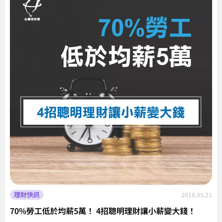
理財快訊
2018.05.21
70%勞工低於均薪5萬！ 4招聰明理財讓小薪變大錢！