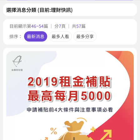
選擇消息分類 (目前:理財快訊)
目前顯示第
46~54
篇 ｜ 分
7
頁 ｜ 共
57
篇
排序：
最新消息
最多人看
最多分享