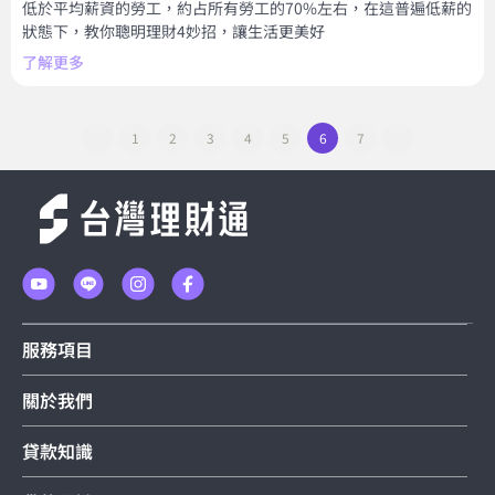
低於平均薪資的勞工，約占所有勞工的70%左右，在這普遍低薪的
狀態下，教你聰明理財4妙招，讓生活更美好
了解更多
1
2
3
4
5
6
7
服務項目
關於我們
貸款知識