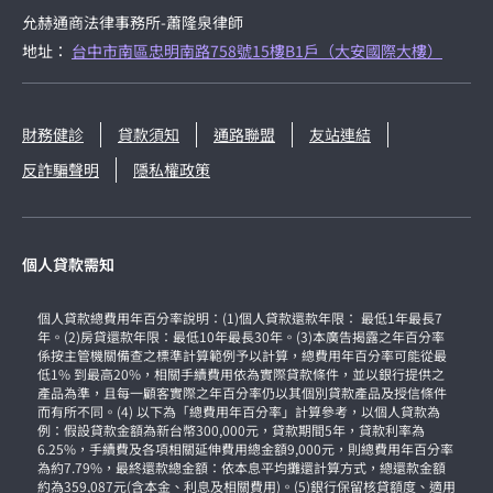
允赫通商法律事務所-蕭隆泉律師
地址：
台中市南區忠明南路758號15樓B1戶（大安國際大樓）
財務健診
貸款須知
通路聯盟
友站連結
反詐騙聲明
隱私權政策
個人貸款需知
個人貸款總費用年百分率說明：(1)個人貸款還款年限： 最低1年最長7
年。(2)房貸還款年限：最低10年最長30年。(3)本廣告揭露之年百分率
係按主管機關備查之標準計算範例予以計算，總費用年百分率可能從最
低1% 到最高20%，相關手續費用依為實際貸款條件，並以銀行提供之
產品為準，且每一顧客實際之年百分率仍以其個別貸款產品及授信條件
而有所不同。(4) 以下為「總費用年百分率」計算參考，以個人貸款為
例：假設貸款金額為新台幣300,000元，貸款期間5年，貸款利率為
6.25%，手續費及各項相關延伸費用總金額9,000元，則總費用年百分率
為約7.79%，最終還款總金額：依本息平均攤還計算方式，總還款金額
約為359,087元(含本金、利息及相關費用)。(5)銀行保留核貸額度、適用