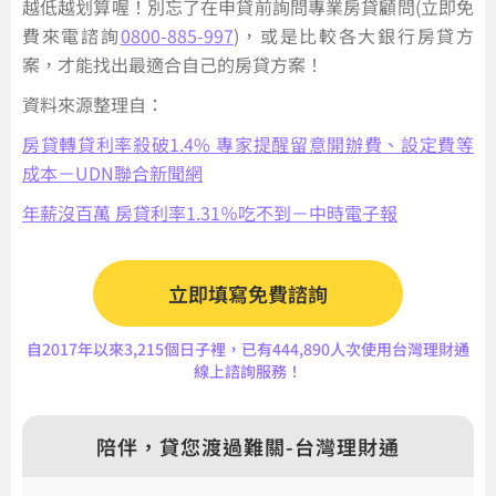
越低越划算喔！別忘了在申貸前詢問專業房貸顧問(立即免
費來電諮詢
0800-885-997
)，或是比較各大銀行房貸方
案，才能找出最適合自己的房貸方案！
資料來源整理自：
房貸轉貸利率殺破1.4% 專家提醒留意開辦費、設定費等
成本－UDN聯合新聞網
年薪沒百萬 房貸利率1.31％吃不到－中時電子報
立即填寫免費諮詢
自2017年以來3,215個日子裡，已有444,890人次使用台灣理財通
線上諮詢服務！
陪伴，貸您渡過難關-台灣理財通