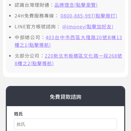
認識台灣理財通：
品牌理念(點擊瀏覽)
24H免費服務專線：
0800-885-997(點擊撥打)
LINE官方帳號諮詢：
@imoney(點擊加好友)
中部總公司：
403台中市西區大隆路20號B棟13
樓之1(點擊導航)
北部分公司：
220新北市板橋區文化路一段268號
8樓之2(點擊導航)
免費貸款諮詢
姓氏