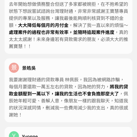
去年開始想做債務整合但送了多家都被婉拒，在不抱希望的
狀態下想說嘗試諮詢台灣理財通，非常非常感謝王寶慧專員
提供的專業以及服務，讓我最後能夠順利核貸到不錯的金
額，
大大降低每個月的月付金
，解決了我一直以來的煩惱～
處理案件的過程也非常有效率，並隨時追蹤案件進度
，真的
太太太感謝！未來身邊若有貸款需求的朋友，必須大大的推
薦寶慧！！
景
景皓吳
我要謝謝理財通的貸款專員 林佩辰，我因為被網路詐騙，
每個月要還款一萬五左右的貸款，因為她的努力，
將我的貸
款金額壓到一萬以下，讓我的生活也不會負擔那麼大了
，佩
辰她年輕可愛、善解人意，像朋友一樣的跟我聊天，知道我
的狀況深感同情，刪減我一些費用減少我的支出，真的很感
謝她！
Y
Yvonne