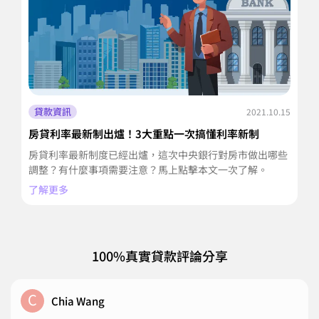
貸款資訊
2021.10.15
房貸利率最新制出爐！3大重點一次搞懂利率新制
房
阱
房貸利率最新制度已經出爐，這次中央銀行對房市做出哪些
少
調整？有什麼事項需要注意？馬上點擊本文一次了解。
意
了解更多
了
100%真實貸款評論分享
C
Chia Wang