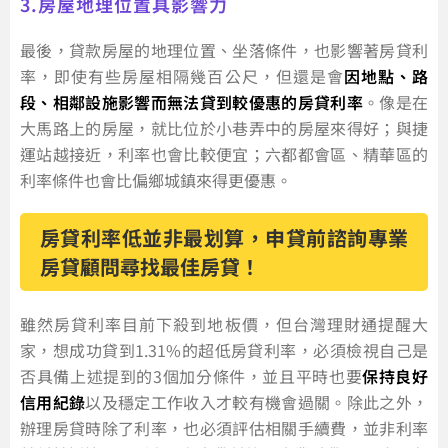
3.房屋地理位置具影響力
最後，貸款房屋的地理位置、坐落條件，也影響著房貸利
率，即使有些房屋相隔幾百公尺，但還是會
因地點、路
段、相鄰設施影響而無法貸到較優惠的房貸利率
。像是在
大馬路上的房屋，就比位於小巷弄中的房屋來得好；與捷
運站越接近，利率也會比較便宜；六都都會區、精華區的
利率條件也會比偏鄉城鎮來得更優惠。
房貸利率低並非最划算，申貸前諮詢專業
房貸顧問尋找最佳房貸！
雖然房貸利率目前下殺到地板價，但台灣理財通提醒大
家，想成功貸到1.31%的超低房貸利率，必須檢視自己是
否具備上述提到的3個加分條件，並且平時也要
保持良好
信用紀錄
以及穩定工作收入才較有機會過關。除此之外，
辦理房貸時除了利率，也必須評估相關手續費，並非利率