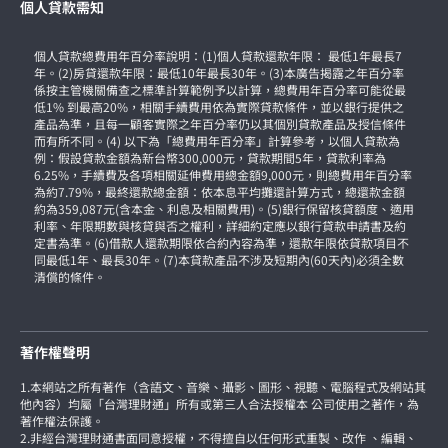
個人貸款需知
個人貸款總費用年百分率說明：(1)個人貸款還款年限： 最低1年最長7
年。(2)房貸還款年限：最低10年最長30年。(3)本廣告揭露之年百分率
係按主管機關備查之標準計算範例予以計算，總費用年百分率可能從最
低1% 到最高20%，相關手續費用依為實際貸款條件，並以銀行提供之
產品為準，且每一顧客實際之年百分率仍以其個別貸款產品及授信條件
而有所不同。(4) 以下為「總費用年百分率」計算參考，以個人貸款為
例：假設貸款金額為新台幣300,000元，貸款期間5年，貸款利率為
6.25%，手續費及各項相關延伸費用總金額9,000元，則總費用年百分率
為約7.79%，最終還款總金額：依本息平均攤還計算方式，總還款金額
約為359,087元(含本金、利息及相關費用)。(5)銀行保留核貸額度、適用
利率、年限期數與核貸與否之權利，詳細約定應以銀行貸款申請書及約
定書為準。(6)借款人還款期限依合約內容為準，還款年限依貸款項目不
同最低1年、最長30年。(7)本貸款產品不涉及短期內(60天內)必須全數
清償的條件。
著作權聲明
1.本網站之所有著作（含語文、音樂、攝影、圖形、視聽、電腦程式及網站其
他內容）均屬「台灣理財通」所有或第三人合法授權本 公司使用之著作，為
著作權法保護。
2.非經台灣理財通書面同意授權，不得擅自以任何形式重製、改作 、編輯、