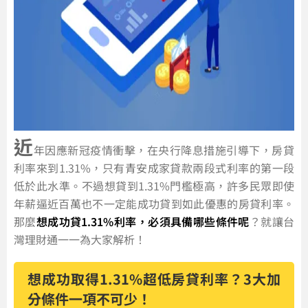
近
年因應新冠疫情衝擊，在央行降息措施引導下，房貸
利率來到1.31%，只有青安成家貸款兩段式利率的第一段
低於此水準。不過想貸到1.31%門檻極高，許多民眾即使
年薪逼近百萬也不一定能成功貸到如此優惠的房貸利率。
那麼
想成功貸1.31%利率，必須具備哪些條件呢
？就讓台
灣理財通一一為大家解析！
想成功取得1.31%超低房貸利率？3大加
分條件一項不可少！