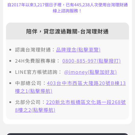
自2017年以來3,217個日子裡，已有445,238人次使用台灣理財通
線上諮詢服務！
陪伴，貸您渡過難關-台灣理財通
認識台灣理財通：
品牌理念(點擊瀏覽)
24H免費服務專線：
0800-885-997(點擊撥打)
LINE官方帳號諮詢：
@imoney(點擊加好友)
中部總公司：
403台中市西區大隆路20號B棟13
樓之1(點擊導航)
北部分公司：
220新北市板橋區文化路一段268號
8樓之2(點擊導航)