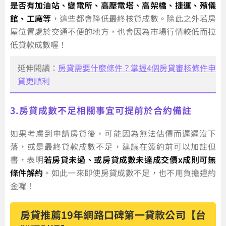
是否有加油站、變電所、高壓電塔、高架橋、捷運、殯儀
館、工廠等
，這些都會降低最終核貸成數。除此之外若房
屋位置處於交通不便的地方，也會因為市場行情較低而拉
低貸款成數喔！
延伸閱讀：
房貸需要什麼條件？掌握4個房貸審核條件申
貸更順利
3.房貸成數不足相關事宜可提前於合約備註
如果考慮到申請房貸後，可能因為無法估價而遲遲沒下
落，或是最終貸款成數不足，建議在簽約前可以加註但
書，表明
若房貸未過、或房貸成數未達成交價x成則可無
條件解約
。如此一來即使房貸成數不足，也不用負擔違約
金囉！
房貸推薦19年網路口碑第一貸款公司【台