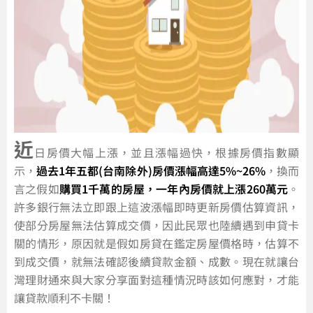
近
日房價大幅上漲，並且漲幅過快，根據房價指數顯
示，
過去1年五都(台南除外)房價漲幅高達5%~26%
，換而
言之假如
購買1千萬的房屋，一年內房價就上漲260萬元
。
許多銀行無法立即跟上這波漲幅即時更新房價估算資訊，
使部分房屋無法估算成交價，因此民眾也陸續遇到申貸卡
關的情形，原因就是假如房貸在鑑定房屋價格時，估算不
到成交價，就無法確認後續貸款金額、成數。現在就讓台
灣理財通來與大家分享面對這種情況時該如何應對，才能
讓貸款順利不卡關！