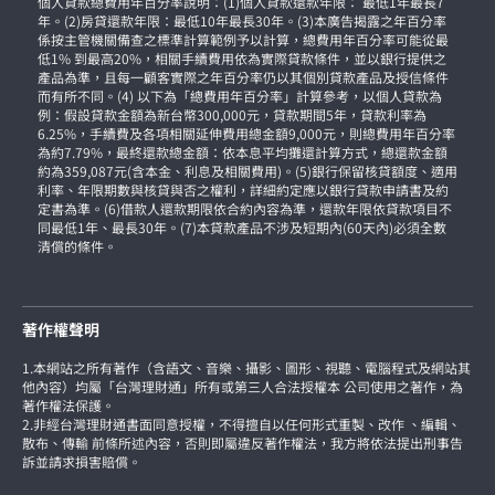
個人貸款總費用年百分率說明：(1)個人貸款還款年限： 最低1年最長7
年。(2)房貸還款年限：最低10年最長30年。(3)本廣告揭露之年百分率
係按主管機關備查之標準計算範例予以計算，總費用年百分率可能從最
低1% 到最高20%，相關手續費用依為實際貸款條件，並以銀行提供之
產品為準，且每一顧客實際之年百分率仍以其個別貸款產品及授信條件
而有所不同。(4) 以下為「總費用年百分率」計算參考，以個人貸款為
例：假設貸款金額為新台幣300,000元，貸款期間5年，貸款利率為
6.25%，手續費及各項相關延伸費用總金額9,000元，則總費用年百分率
為約7.79%，最終還款總金額：依本息平均攤還計算方式，總還款金額
約為359,087元(含本金、利息及相關費用)。(5)銀行保留核貸額度、適用
利率、年限期數與核貸與否之權利，詳細約定應以銀行貸款申請書及約
定書為準。(6)借款人還款期限依合約內容為準，還款年限依貸款項目不
同最低1年、最長30年。(7)本貸款產品不涉及短期內(60天內)必須全數
清償的條件。
著作權聲明
1.本網站之所有著作（含語文、音樂、攝影、圖形、視聽、電腦程式及網站其
他內容）均屬「台灣理財通」所有或第三人合法授權本 公司使用之著作，為
著作權法保護。
2.非經台灣理財通書面同意授權，不得擅自以任何形式重製、改作 、編輯、
散布、傳輸 前條所述內容，否則即屬違反著作權法，我方將依法提出刑事告
訴並請求損害賠償。