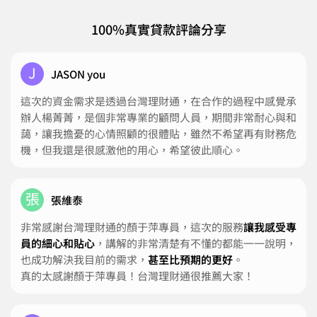
100%真實貸款評論分享
J
JASON you
這次的資金需求是透過台灣理財通，在合作的過程中感覺承
辦人楊菁菁，是個非常專業的顧問人員，期間非常耐心與和
藹，讓我擔憂的心情照顧的很體貼，雖然不希望再有財務危
機，但我還是很感激他的用心，希望彼此順心。
張
張維泰
非常感謝台灣理財通的顏于萍專員，這次的服務
讓我感受專
員的細心和貼心
，講解的非常清楚有不懂的都能一一說明，
也成功解決我目前的需求，
甚至比預期的更好
。
真的太感謝顏于萍專員！台灣理財通很推薦大家！