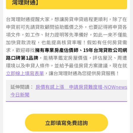
灣理財通】
台灣理財通提醒大家，想讓房貸申貸過程更順利，除了在
申貸前可先請貸款顧問協助鑑價之外，也要記得將申貸各
項文件，如工作、財力證明等先準備好，如此一來不僅能
加快貸款流程，也能提高核貸率喔！假如有任何房貸需
求，歡迎尋找
擁有專業房產估價師、19年台灣貸款公司網
路口碑第1品牌
，能精準鑑定房屋價值，評估屋況、周遭
環境以及申貸人條件，並給予最佳房貸方案建議，現在就
立即線上填寫表單
，讓台灣理財通為您提供房貸服務！
延伸閱讀：
房價有感上漲 申請房貸難度增-NOWnews
今日新聞
立即填寫免費諮詢