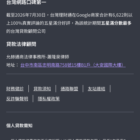
台灣網路口碑第一
截至2026年7月30日，台灣理財通在Google商家合計有6,622則以
上100%真實評論的五星滿分好評，為該統計期間
五星滿分數最多
的台灣貸款顧問公司
貸款法律顧問
允赫通商法律事務所-蕭隆泉律師
地址：
台中市南區忠明南路758號15樓B1戶（大安國際大樓）
財務健診
貸款須知
通路聯盟
友站連結
反詐騙聲明
隱私權政策
個人貸款需知