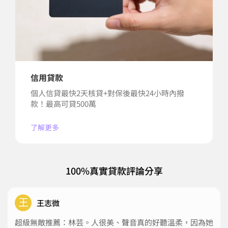
信用貸款
個人信貸最快2天核貸+對保後最快24小時內撥
款！最高可貸500萬
了解更多
100%真實貸款評論分享
王
王志微
超級無敵推薦：林芸。人很美、聲音真的好聽溫柔，因為她