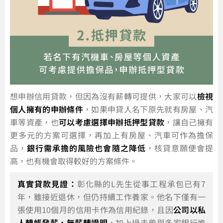
想申辦信用貸款，但因為沒有薪轉可提供，大家可以
檢視
個人擁有的申辦條件
，如果申貸人名下原先就有房屋、汽
車等資產，也
可以考慮選擇申辦抵押型貸款
，讓自己擁有
更多元的方案可選擇，再加上有房屋、汽車可作為擔保
品，
銀行需承擔的風險也會隨之降低
，核貸意願便會提
高，也有機會取得較好的方案條件。
真實貸款見證：
彰化縣的L先生從事工程承包已有7
年，雖接近退休，但仍持續工作養家。他名下僅有一
張使用10個月的信用卡作為信用紀錄，且因
公司以私
人轉帳發薪，無薪轉證明
，加上過去曾與多家銀行進