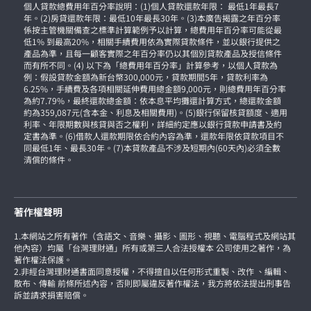
個人貸款總費用年百分率說明：(1)個人貸款還款年限： 最低1年最長7
年。(2)房貸還款年限：最低10年最長30年。(3)本廣告揭露之年百分率
係按主管機關備查之標準計算範例予以計算，總費用年百分率可能從最
低1% 到最高20%，相關手續費用依為實際貸款條件，並以銀行提供之
產品為準，且每一顧客實際之年百分率仍以其個別貸款產品及授信條件
而有所不同。(4) 以下為「總費用年百分率」計算參考，以個人貸款為
例：假設貸款金額為新台幣300,000元，貸款期間5年，貸款利率為
6.25%，手續費及各項相關延伸費用總金額9,000元，則總費用年百分率
為約7.79%，最終還款總金額：依本息平均攤還計算方式，總還款金額
約為359,087元(含本金、利息及相關費用)。(5)銀行保留核貸額度、適用
利率、年限期數與核貸與否之權利，詳細約定應以銀行貸款申請書及約
定書為準。(6)借款人還款期限依合約內容為準，還款年限依貸款項目不
同最低1年、最長30年。(7)本貸款產品不涉及短期內(60天內)必須全數
清償的條件。
著作權聲明
1.本網站之所有著作（含語文、音樂、攝影、圖形、視聽、電腦程式及網站其
他內容）均屬「台灣理財通」所有或第三人合法授權本 公司使用之著作，為
著作權法保護。
2.非經台灣理財通書面同意授權，不得擅自以任何形式重製、改作 、編輯、
散布、傳輸 前條所述內容，否則即屬違反著作權法，我方將依法提出刑事告
訴並請求損害賠償。