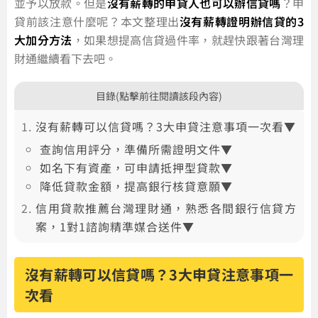
並予以放款。但是
沒有薪轉的申貸人也可以辦信貸嗎
？申
貸前該注意什麼呢？本文整理出
沒有薪轉證明辦信貸的3
大加分方法
，如果想提高信貸過件率，就趕快跟著台灣理
財通繼續看下去吧。
目錄(點擊前往閱讀該段內容)
沒有薪轉可以信貸嗎？3大申貸注意事項一次看▼
查詢信用評分，準備所需證明文件▼
如名下有資產，可申請抵押型貸款▼
降低貸款金額，提高銀行核貸意願▼
信用貸款推薦台灣理財通，熟悉各間銀行信貸方
案，1對1諮詢精準媒合送件▼
沒有薪轉可以信貸嗎？3大申貸注意事項一
次看