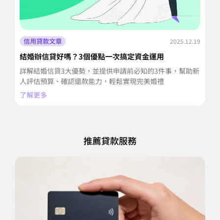
信用貸款文章
2025.12.19
結婚辦信貸好嗎？3個優點一次搞定資金運用
信
潢
詳解結婚信貸3大優勢，並提供申請前必知的3件事，幫助新
裝
人評估預算、確認還款能力，輕鬆實現完美婚禮
期
了解更多
了
推薦貸款服務