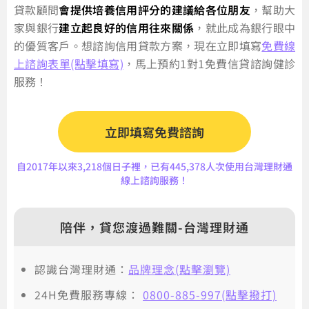
貸款顧問
會提供培養信用評分的建議給各位朋友
，幫助大
家與銀行
建立起良好的信用往來關係
，就此成為銀行眼中
的優質客戶。想諮詢信用貸款方案，現在立即填寫
免費線
上諮詢表單(點擊填寫)
，馬上預約1對1免費信貸諮詢健診
服務！
立即填寫免費諮詢
自2017年以來3,218個日子裡，已有445,378人次使用台灣理財通
線上諮詢服務！
陪伴，貸您渡過難關-台灣理財通
認識台灣理財通：
品牌理念(點擊瀏覽)
24H免費服務專線：
0800-885-997(點擊撥打)