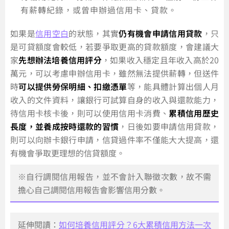
有薪轉紀錄，或曾申辦過信用卡、貸款。
如果是
信用空白
的狀態，其實
仍有機會申請信用貸款
，只
是可貸額度會較低，若要爭取更高的貸款額度，會建議大
家
先想辦法培養信用評分
，如果收入穩定且年收入高於20
萬元，可以考慮申辦信用卡，雖然無法提供薪轉，但送件
時
可以提供勞保明細、扣繳憑單
等，能具體計算出個人月
收入的文件資料，讓銀行可試算自身的收入與還款能力，
待信用卡核卡後，則可以使用信用卡消費、
累積信用歷史
長度，並養成按時還款的習慣
，日後如要申請信用貸款，
則可以向辦卡銀行申請，信貸過件率不僅能大大提高，還
有機會爭取更理想的信貸額度。
※自行調閱信用報告，並不會計入聯徵次數，故不需
擔心自己調閱信用報告會影響信用分數。
延伸閱讀：
如何培養信用評分？6大累積信用方法一次