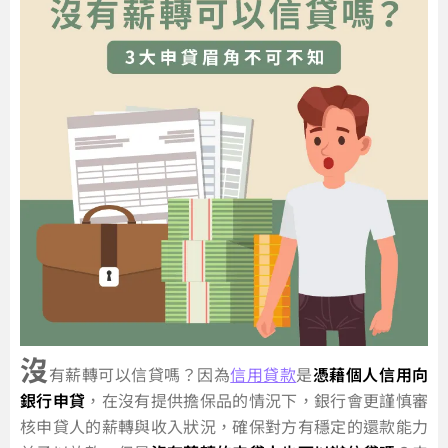
沒
有薪轉可以信貸嗎？因為
信用貸款
是
憑藉個人信用向
銀行申貸
，在沒有提供擔保品的情況下，銀行會更謹慎審
核申貸人的薪轉與收入狀況，確保對方有穩定的還款能力