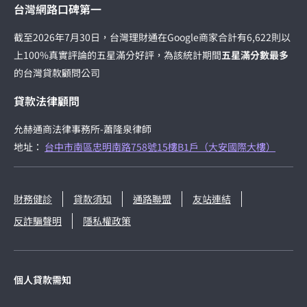
台灣網路口碑第一
截至2026年7月30日，台灣理財通在Google商家合計有6,622則以
上100%真實評論的五星滿分好評，為該統計期間
五星滿分數最多
的台灣貸款顧問公司
貸款法律顧問
允赫通商法律事務所-蕭隆泉律師
地址：
台中市南區忠明南路758號15樓B1戶（大安國際大樓）
財務健診
貸款須知
通路聯盟
友站連結
反詐騙聲明
隱私權政策
個人貸款需知