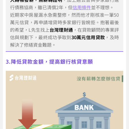
行債務協商，雖已清償2年，但
信用條件
並不理想。
近期家中房屋漏水急需整修，然而他才剛核准一筆50
萬元信貸，再申請增貸時多家銀行皆婉拒。抱著最後
的希望，L先生找上
台灣理財通
，在貸款顧問的專業評
估與規劃下，最終成功爭取到
30萬元信用貸款
，及時
解決了修繕資金難題。
3.降低貸款金額，提高銀行核貸意願