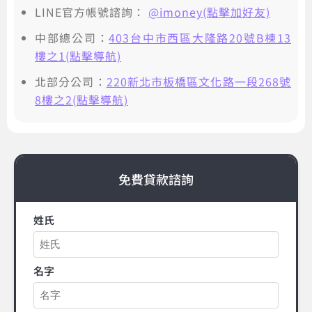
LINE官方帳號諮詢：
@imoney(點擊加好友)
中部總公司：
403台中市西區大隆路20號B棟13
樓之1(點擊導航)
北部分公司：
220新北市板橋區文化路一段268號
8樓之2(點擊導航)
免費貸款諮詢
姓氏
名字