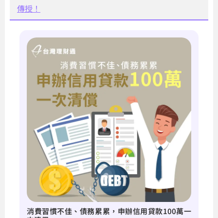
傳授！
消費習慣不佳、債務累累，申辦信用貸款100萬一
協