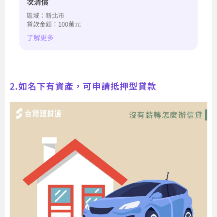
次清償
50
區域：新北市
區
貸款金額：100萬元
貸款
了解更多
了
2.如名下有資產，可申請抵押型貸款