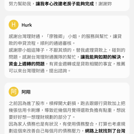
努力幫助我，
讓我孝心改建老房子能夠完成
！謝謝妳
H
Hurk
感謝台灣理財通，「廖雅卿」 小姐，的服務與幫忙，讓貸
款的申貸流程，順利的通過審核。
感謝廖小姐這陣子，不厭其煩的，替我處理貸款上，碰到的
問題，感謝台灣理財通團隊的幫忙，
讓我能夠如期的解決，
資金上週轉的問題
，有資金週轉或是貸款相關的事宜，推薦
可以來台灣理財通，提出諮詢。
阿
阿翔
之前因為進了股市，槓桿開大虧損，跑去跟銀行貸款加上把
幾張信用卡刷爆，導致近幾個月覺得還款負擔有點重，想說
要好好想一想理財規劃的部分了。
因為家人債務也是有狀況，有使用債務整合，打算也考慮規
劃這個來改善自己每個月的債務壓力，
網路上就找到了台灣