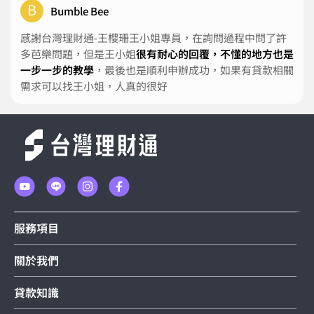
B
Bumble Bee
感謝台灣理財通-王櫻珊王小姐專員，在詢問過程中問了許
多芭樂問題，但是王小姐
很有耐心的回覆，不懂的地方也是
一步一步的教學
，最後也是順利申辦成功，如果有貸款相關
需求可以找王小姐，人真的很好
服務項目
關於我們
貸款知識