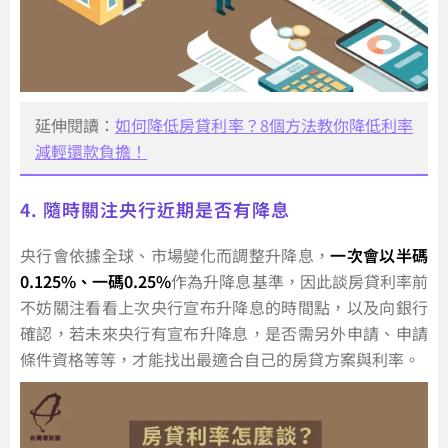
延伸閱讀：
如何降低房貸利率？8個方法教你降低利率
減輕還款負擔！
4. 隨時關注央行近期是否有降息
央行會依據全球、市場變化而調整升降息，
一次會以半碼
0.125%、一碼0.25%
作為升降息基準，因此談房貸利率前
不妨關注看看上次央行宣布升降息的時間點，以及向銀行
確認，若未來央行有宣布升降息，是否需另外申請、申請
條件資格等等，才能找出最適合自己的房貸方案與利率。