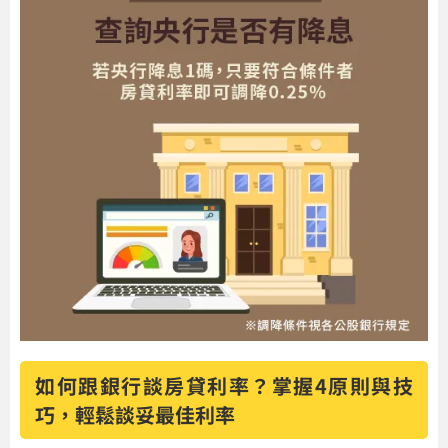
如何跟銀行談房貸利率？掌握4原則與技
巧，輕鬆談妥最佳利率