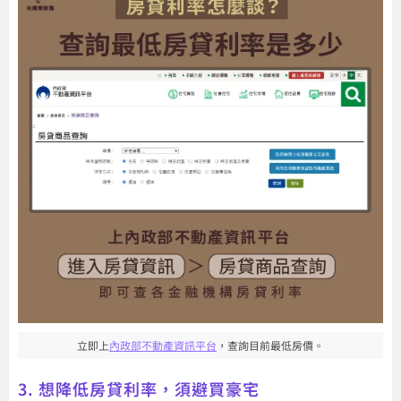
立即上
內政部不動產資訊平台
，查詢目前最低房價。
3. 想降低房貸利率，須避買豪宅