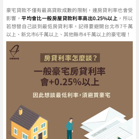
豪宅貸款不僅有最高貸款成數的限制，連房貸利率也會受
影響，
平均會比一般房屋貸款利率高出0.25%以上
，所以
若想替自己談到最低房貸利率，記得要避開台北市7千萬
以上、新北市6千萬以上、其他縣市4千萬以上的豪宅喔！