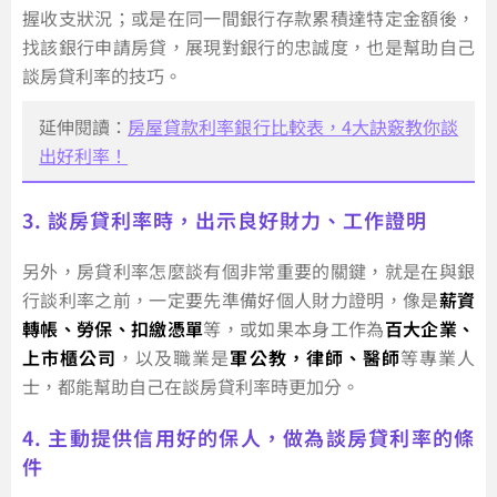
握收支狀況；或是在同一間銀行存款累積達特定金額後，
找該銀行申請房貸，展現對銀行的忠誠度，也是幫助自己
談房貸利率的技巧。
延伸閱讀：
房屋貸款利率銀行比較表，4大訣竅教你談
出好利率！
3. 談房貸利率時，出示良好財力、工作證明
另外，房貸利率怎麼談有個非常重要的關鍵，就是在與銀
行談利率之前，一定要先準備好個人財力證明，像是
薪資
轉帳、勞保、扣繳憑單
等，或如果本身工作為
百大企業、
上市櫃公司
，以及職業是
軍公教，律師、醫師
等專業人
士，都能幫助自己在談房貸利率時更加分。
4. 主動提供信用好的保人，做為談房貸利率的條
件