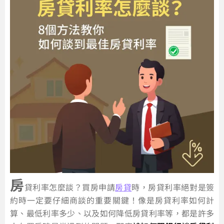
房
貸利率怎麼談？買房申請
房貸
時，房貸利率絕對是簽
約時一定要仔細商談的重要關鍵！像是房貸利率如何計
算、最低利率多少、以及如何降低房貸利率等，都是許多