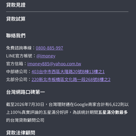
貸款見證
貸款試算
聯絡我們
免費諮詢專線：
0800-885-997
LINE官方帳號：
@imoney
官方信箱：
imoney885@yahoo.com.tw
中部總公司：
403台中市西區大隆路20號B棟13樓之1
北部分公司：
220新北市板橋區文化路一段268號8樓之2
台灣網路口碑第一
截至2026年7月30日，台灣理財通在Google商家合計有6,622則以
上100%真實評論的五星滿分好評，為該統計期間
五星滿分數最多
的台灣貸款顧問公司
貸款法律顧問