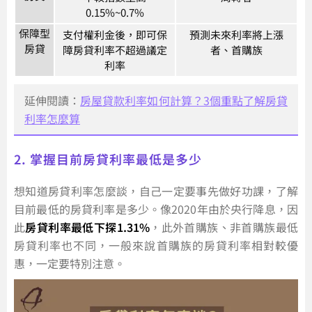
0.15%~0.7%
保障型
支付權利金後，即可保
預測未來利率將上漲
房貸
障房貸利率不超過議定
者、首購族
利率
延伸閱讀：
房屋貸款利率如何計算？3個重點了解房貸
利率怎麼算
2. 掌握目前房貸利率最低是多少
想知道房貸利率怎麼談，自己一定要事先做好功課，了解
目前最低的房貸利率是多少。像2020年由於央行降息，因
此
房貸利率最低下探1.31%
，此外首購族、非首購族最低
房貸利率也不同，一般來說首購族的房貸利率相對較優
惠，一定要特別注意。