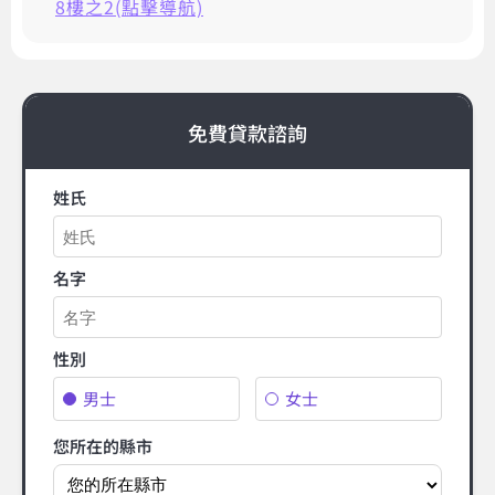
8樓之2(點擊導航)
免費貸款諮詢
姓氏
名字
性別
男士
女士
您所在的縣市