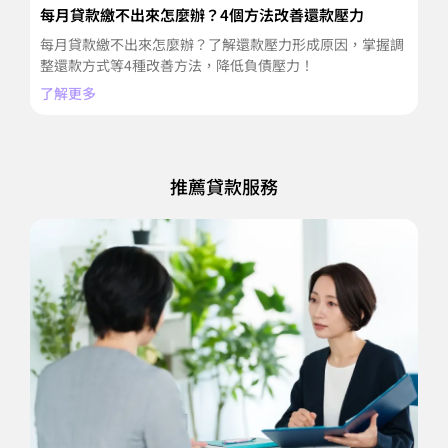
每月貸款繳不出來怎麼辦？4個方法改善還款壓力
信
擔
每月貸款繳不出來怎麼辦？了解還款壓力形成原因，掌握調
信
整還款方式等4種改善方法，降低負債壓力！
並
了解更多
了
推薦貸款服務