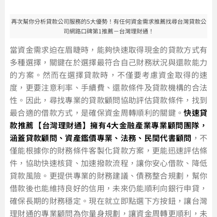
再次幫你分析貸款公司服務的5大優勢！有任何資金需求推薦找尋台灣貸款公
司網路口碑第1推薦－台灣理財通！
當資金需求迫在眉睫時，能夠快速取得現金的貸款方式有
多種選擇，關鍵在於選擇最符合自己財務狀況與還款能力
的方案。然而在選擇貸款時，不僅要考慮資金取得的速
度，更要注意利率、手續費、還款條件及貸款機構的合法
性。因此，尋找專業的貸款顧問協助評估貸款條件，找到
最合適的借款方式，是確保資金周轉順利的關鍵。
快速貸
款推薦【台灣理財通】擁有4大金融產業專業顧問團隊，
涵蓋貸款顧問、資產鑑價專業、法務、民間代書顧問
，不
僅能根據你的財務條件客製化貸款方案，更能迅速評估條
件，協助快速核貸、加速撥款流程，讓你安心借款、降低
貸款風險。更提供專業的財務建議、債務整合規劃，幫你
借款後也能維持良好的信用，未來仍能順利向銀行申貸，
確保長期的財務穩定。現在就立即點選下方按鈕，讓台灣
理財通的專業顧問為你量身規劃，讓資金周轉更順利，未