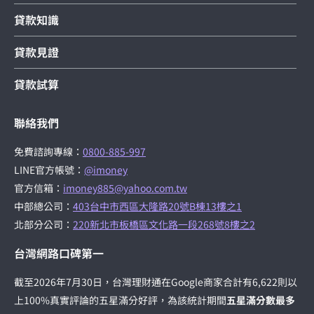
貸款知識
貸款見證
貸款試算
聯絡我們
免費諮詢專線：
0800-885-997
LINE官方帳號：
@imoney
官方信箱：
imoney885@yahoo.com.tw
中部總公司：
403台中市西區大隆路20號B棟13樓之1
北部分公司：
220新北市板橋區文化路一段268號8樓之2
台灣網路口碑第一
截至2026年7月30日，台灣理財通在Google商家合計有6,622則以
上100%真實評論的五星滿分好評，為該統計期間
五星滿分數最多