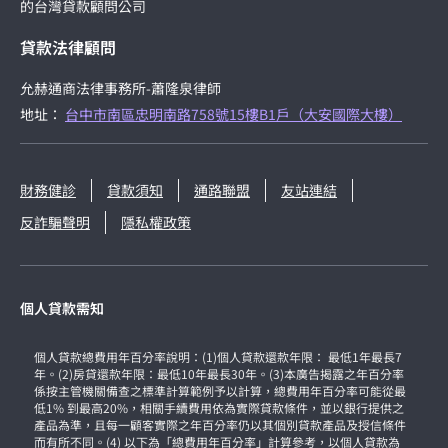
的台灣貸款顧問公司
貸款法律顧問
允赫通商法律事務所-蕭隆泉律師
地址：
台中市南區忠明南路758號15樓B1戶（大安國際大樓）
財務健診
貸款須知
通路聯盟
友站連結
反詐騙聲明
隱私權政策
個人貸款需知
個人貸款總費用年百分率說明：(1)個人貸款還款年限： 最低1年最長7
年。(2)房貸還款年限：最低10年最長30年。(3)本廣告揭露之年百分率
係按主管機關備查之標準計算範例予以計算，總費用年百分率可能從最
低1% 到最高20%，相關手續費用依為實際貸款條件，並以銀行提供之
產品為準，且每一顧客實際之年百分率仍以其個別貸款產品及授信條件
而有所不同。(4) 以下為「總費用年百分率」計算參考，以個人貸款為