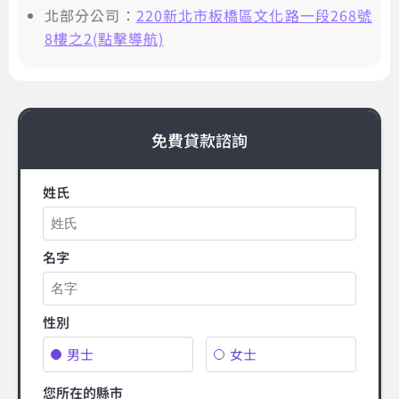
北部分公司：
220新北市板橋區文化路一段268號
8樓之2(點擊導航)
免費貸款諮詢
姓氏
名字
性別
男士
女士
您所在的縣市