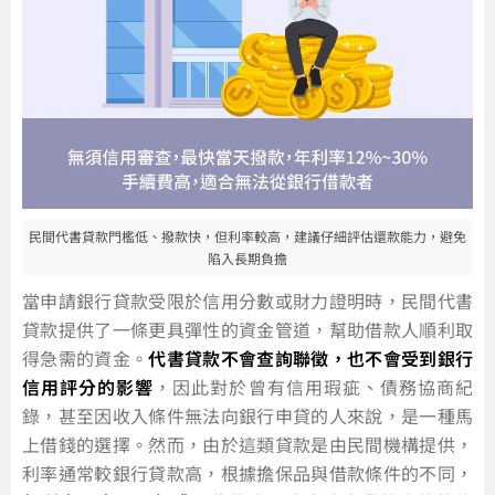
民間代書貸款門檻低、撥款快，但利率較高，建議仔細評估還款能力，避免
陷入長期負擔
當申請銀行貸款受限於信用分數或財力證明時，民間代書
貸款提供了一條更具彈性的資金管道，幫助借款人順利取
得急需的資金。
代書貸款不會查詢聯徵，也不會受到銀行
信用評分的影響
，因此對於曾有信用瑕疵、債務協商紀
錄，甚至因收入條件無法向銀行申貸的人來說，是一種馬
上借錢的選擇。然而，由於這類貸款是由民間機構提供，
利率通常較銀行貸款高，根據擔保品與借款條件的不同，