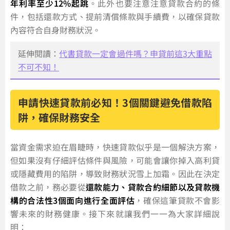
年利率至少12%起跳
。此外也要注意注意貸款合約的條
件，包括還款方式、提前清償條款與手續費，以確保貸款
內容符合自身財務狀況。
延伸閱讀：
代書貸款一定會過件嗎？申貸前這3大重點
不可不知！
申請快速貸款前必知！3個關鍵避免借款陷
阱，確保財務安全
當資金需求迫在眉睫時，快速貸款似乎是一個解決方案，
但如果沒有仔細評估條件與風險，可能會讓你掉入高利貸
或隱藏費用的陷阱，導致財務狀況雪上加霜。因此在決定
借款之前，務必要從
還款能力、貸款合約細節以及貸款機
構的合法性3個面向進行全面評估
，確保這筆貸款不會影
響未來的財務健康。接下來就讓我們一一為大家詳細說
明：