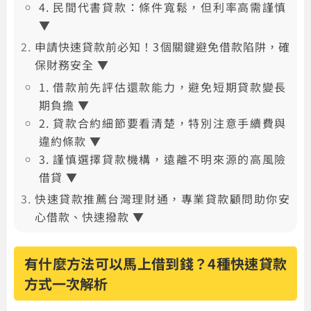
4. 民間代書貸款：條件寬鬆，但利率高需謹慎
▼
申請快速貸款前必知！3個關鍵避免借款陷阱，確
保財務安全 ▼
1. 借款前先評估還款能力，避免短期貸款變長
期負擔 ▼
2. 貸款合約細節要看清楚，特別注意手續費與
違約條款 ▼
3. 謹慎選擇貸款機構，遠離不明來源的高風險
借貸 ▼
快速貸款推薦台灣理財通，專業貸款顧問助你安
心借款、快速撥款 ▼
有什麼方法可以馬上借到錢？4種快速貸款
方式一次解析