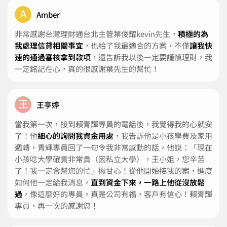
A
Amber
非常感謝台灣理財通台北主管葉俊耀kevin先生，
積極的為
我處理信貸相關事宜
，也給了我最適合的方案，不僅
讓我快
速的通過審核拿到款項
，還告訴我以後一定要謹慎理財，我
一定銘記在心，真的很感謝葉先生的幫忙！
王
王亭婷
當我第一次，接到賴青輝專員的電話後，我覺得我的心就安
了！他
細心的詢問我資金用處
，我告訴他是小孩學費及家用
週轉，青輝專員回了一句令我非常感動的話，他說：「現在
小孩唸大學確實非常貴（因私立大學），王小姐，您辛苦
了！我一定會幫您的忙」揪甘心！從他開始接我的案，進度
如何他一定給我消息，
直到資金下來，一路上他從沒放鬆
過
，像這麼好的專員，真是公司有福，客戶有信心！賴青輝
專員，再一次的感謝您！