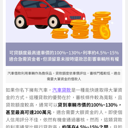
汽車借款利用車輛作為擔保品，貸款額度依車價評估，審核門檻較低，適合
需要大筆資金的借款人
如果你名下擁有汽車，
汽車貸款
是一種能快速取得大筆資
金的方式。這種貸款的優勢在於，審核條件較為寬鬆，且
貸款額度較高，通常可以
貸到車輛市價的100%~130%，
甚至最高可達200萬元
，適合需要大額資金的人。即使個
人信用評分不佳，依然有機會通過審核。然而，這類貸款
的利率通常比銀行貸款高，
約落在4.5%~15%之間
，且如