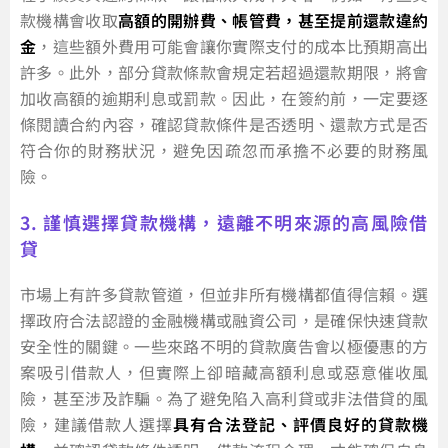
款機構會收取
高額的開辦費、帳管費，甚至提前還款違約
金
，這些額外費用可能會讓你實際支付的成本比預期高出
許多。此外，部分貸款條款會規定若超過還款期限，將會
加收高額的逾期利息或罰款。因此，在簽約前，一定要逐
條閱讀合約內容，確認貸款條件是否透明、還款方式是否
符合你的財務狀況，避免因疏忽而承擔不必要的財務風
險。
3. 謹慎選擇貸款機構，遠離不明來源的高風險借
貸
市場上有許多貸款管道，但並非所有機構都值得信賴。選
擇政府合法認證的金融機構或融資公司，是確保快速貸款
安全性的關鍵。一些來路不明的貸款廣告會以極優惠的方
案吸引借款人，但實際上卻暗藏高額利息或惡意催收風
險，甚至涉及詐騙。為了避免陷入高利貸或非法借貸的風
險，建議借款人選擇
具有合法登記、評價良好的貸款機