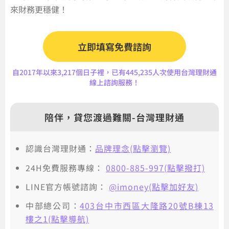
來財務更穩健！
立即填寫免費諮詢
自2017年以來3,217個日子裡，已有445,235人次使用台灣理財通
線上諮詢服務！
陪伴，貸您渡過難關-台灣理財通
認識台灣理財通：
品牌理念(點擊瀏覽)
24H免費服務專線：
0800-885-997(點擊撥打)
LINE官方帳號諮詢：
@imoney(點擊加好友)
中部總公司：
403台中市西區大隆路20號B棟13
樓之1(點擊導航)