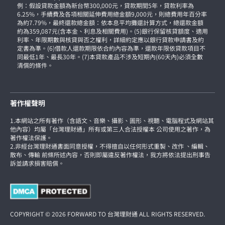
例：假設貸款金額為新台幣300,000元，貸款期間5年，貸款利率為
6.25%，手續費及各項相關延伸費用總金額9,000元，則總費用年百分率
為約7.79%，最終還款總金額：依本息平均攤還計算方式，總還款金額
約為359,087元(含本金、利息及相關費用)。(5)銀行保留核貸額度、適用
利率、年限期數與核貸與否之權利，詳細約定應以銀行貸款申請書及約
定書為準。(6)借款人還款期限依合約內容為準，還款年限依貸款項目不
同最低1年、最長30年。(7)本貸款產品不涉及短期內(60天內)必須全數
清償的條件。
著作權聲明
1.本網站之所有著作（含語文、音樂、攝影、圖形、視聽、電腦程式及網站其
他內容）均屬「台灣理財通」所有或第三人合法授權本 公司使用之著作，為
著作權法保護。
2.非經台灣理財通書面同意授權，不得擅自以任何形式重製、改作 、編輯、
散布、傳輸 前條所述內容，否則即屬違反著作權法，我方將依法提出刑事告
訴並請求損害賠償。
COPYRIGHT © 2026 FORWARD TO 台灣理財通 ALL RIGHTS RESERVED.