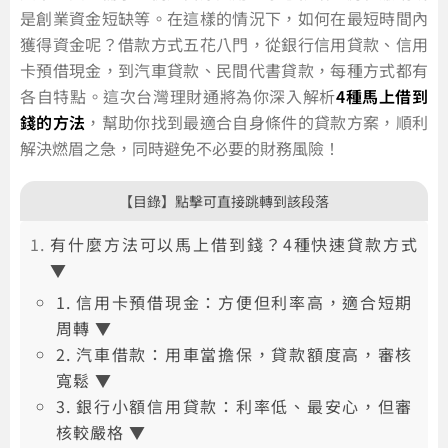
是創業資金短缺等。在這樣的情況下，如何在最短時間內
獲得資金呢？借款方式五花八門，從銀行信用貸款、信用
卡預借現金，到汽車貸款、民間代書貸款，每種方式都有
各自特點。這次台灣理財通將為你深入解析
4種馬上借到
錢的方法
，幫助你找到最適合自身條件的貸款方案，順利
解決燃眉之急，同時避免不必要的財務風險！
【目錄】點擊可直接跳轉到該段落
有什麼方法可以馬上借到錢？4種快速貸款方式
▼
1. 信用卡預借現金：方便但利率高，適合短期
周轉 ▼
2. 汽車借款：用車當擔保，貸款額度高，審核
寬鬆 ▼
3. 銀行小額信用貸款：利率低、最安心，但審
核較嚴格 ▼