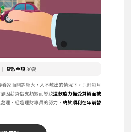
｜
貸款金額
30萬
要養家而開銷龐大，入不敷出的情況下，只好每月
，卻因薪資借支頻繁而導致
還款能力備受質疑而被
助處理，經過理財專員的努力，
終於順利在年前替