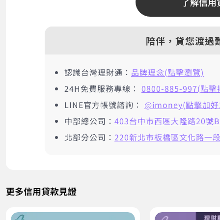
了解信用
陪伴，貸您渡過
認識台灣理財通：
品牌理念(點擊瀏覽)
24H免費服務專線：
0800-885-997(點
LINE官方帳號諮詢：
@imoney(點擊加好
中部總公司：
403台中市西區大隆路20號B
北部分公司：
220新北市板橋區文化路一段2
更多信用貸款見證