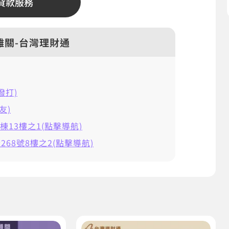
貸款服務
難關-台灣理財通
擊撥打)
友)
棟13樓之1(點擊導航)
68號8樓之2(點擊導航)