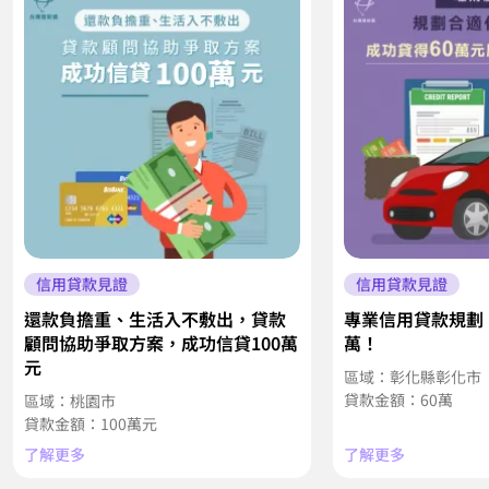
信用貸款見證
信用貸款見證
還款負擔重、生活入不敷出，貸款
專業信用貸款規劃
顧問協助爭取方案，成功信貸100萬
萬！
元
區域：彰化縣彰化
貸款金額：60萬
區域：桃園市
貸款金額：100萬元
了解更多
了解更多