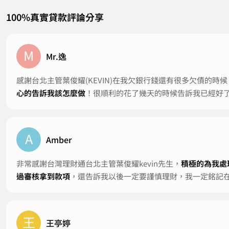
100%真實貸款評論分享
M
Mr.逸
感謝台北主管葉俊耀(KEVIN)在我欠銀行錢還有很多欠債的
心的告訴我該怎麼做
！很順利的花了幾天的時候告訴我已經好了
A
Amber
非常感謝台灣理財通台北主管葉俊耀kevin先生，
積極的為我處
過審核拿到款項
，還告訴我以後一定要謹慎理財，我一定銘記
王
王亭婷