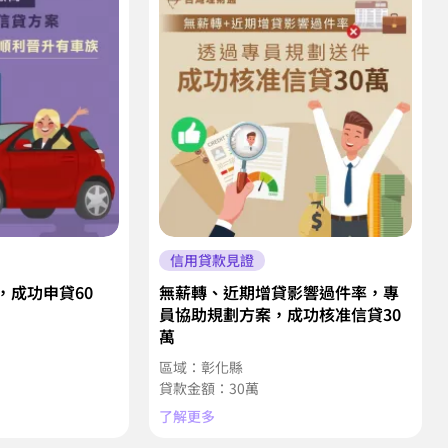
信用貸款見證
，成功申貸60
無薪轉、近期增貸影響過件率，專
員協助規劃方案，成功核准信貸30
萬
市
區域：彰化縣
貸款金額：30萬
了解更多