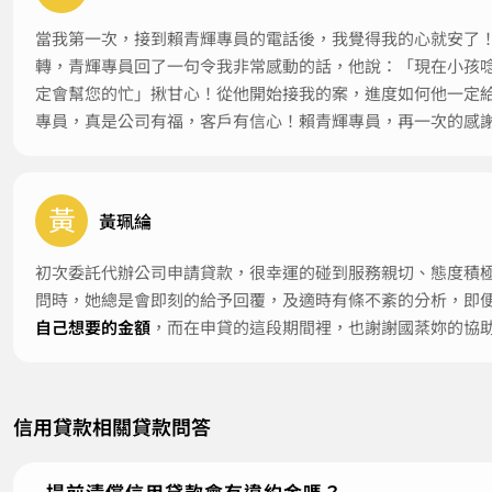
當我第一次，接到賴青輝專員的電話後，我覺得我的心就安了
轉，青輝專員回了一句令我非常感動的話，他說：「現在小孩
定會幫您的忙」揪甘心！從他開始接我的案，進度如何他一定
專員，真是公司有福，客戶有信心！賴青輝專員，再一次的感
黃
黃珮綸
初次委託代辦公司申請貸款，很幸運的碰到服務親切、態度積
問時，她總是會即刻的給予回覆，及適時有條不紊的分析，即
自己想要的金額
，而在申貸的這段期間裡，也謝謝國棻妳的協
信用貸款相關貸款問答
提前清償信用貸款會有違約金嗎？