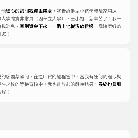
！他
細心的詢問我資金用處
，我告訴他是小孩學費及家用週
唸大學確實非常貴（因私立大學），王小姐，您辛苦了！我一
給我消息，
直到資金下來，一路上他從沒放鬆過
，像這麼好的
謝您！
極的廖國棻顧問，在這申貸的過程當中，當我有任何問題或疑
便在之後的等待審核中，我也能放心的靜待結果，
最終也貸到
助喔！