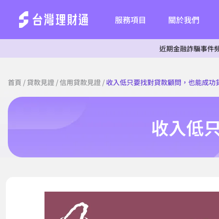
服務項目
關於我們
近期金融詐騙事件頻傳，為杜
首頁
/
貸款見證
/
信用貸款見證
/
收入低只要找對貸款顧問，也能成功貸
收入低只