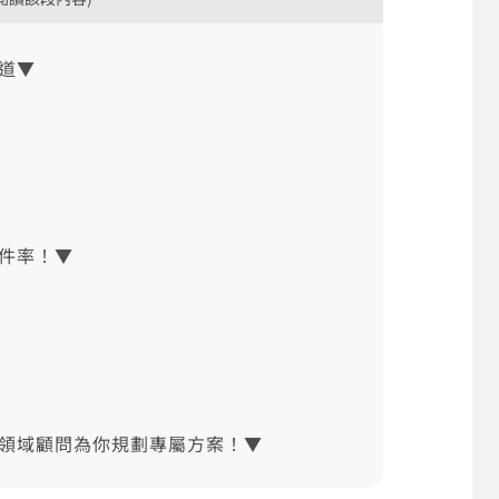
道▼
件率！▼
款領域顧問為你規劃專屬方案！▼