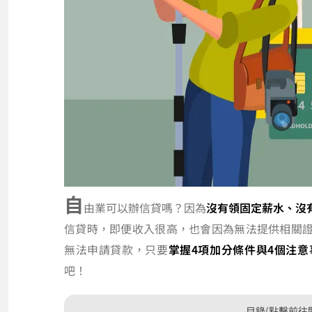
自
由業可以辦信貸嗎？因為
沒有領固定薪水、沒
信貸時，即便收入很高，也會因為無法提供相關
無法申請貸款，只要
掌握4項加分條件與4個注意
吧！
目錄(點擊前往