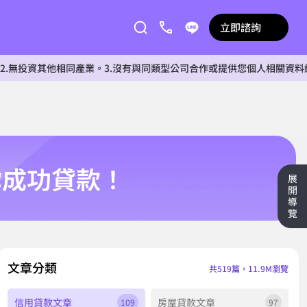
立即諮詢
他相同產業。3.沒有與同類型公司合作或提供您個人相關資料給任何單位
你成功貸款！
展
開
導
覽
文章分類
共519篇，11.9M瀏覽
信用貸款文章
房屋貸款文章
109
97