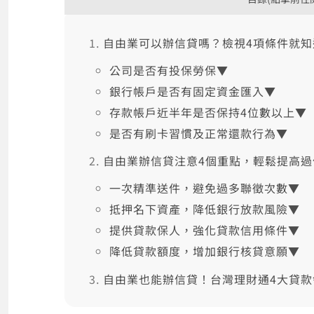
自由業可以辦信貸嗎？檢視4項條件就知
公司是否有投保勞保▼
銀行帳戶是否有固定資金匯入▼
存款帳戶近半年是否保持4位數以上▼
是否有刷卡習慣及正常還款行為▼
自由業辦信貸注意4個重點，輕鬆提高過
一次精準送件，避免過多聯徵次數▼
抵押名下資產，降低銀行放款風險▼
提供貸款保人，強化貸款信用條件▼
降低貸款額度，增加銀行核貸意願▼
自由業也能辦信貸！台灣理財通4大貸