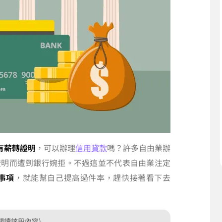
有薪轉證明
，可以辦理
信用貸款
嗎？許多自由業辦
證明而遭到銀行婉拒。不過這並不代表自由業注定
事項
，就能幫自己提高過件率，趕快接著看下去
閱讀該段內容)