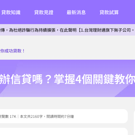
貸款知識
貸款見證
最新消息
貸款試算
詐騙行為持續擴張，在此聲明【1.台灣理財通旗下無子公司。2.無投資其
教你成功貸款！
辦信貸嗎？掌握4個關鍵教
03｜瀏覽數 17K｜本文共2160字，閱讀時間約7分鐘