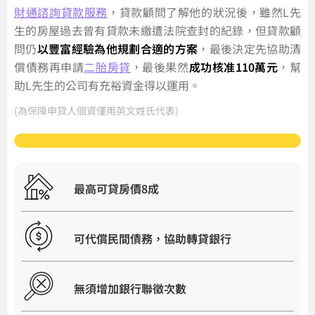
財通諮詢貸款服務
，貸款顧問了解他的狀況後，雖然L先
生的房屋過去曾有貸款未繳遭法院查封的紀錄，但貸款顧
問仍
以豐富經驗為他規劃合適的方案
，最後決定先協助清
償債務再申請
二胎房貸
，最後果然
成功核准110萬元
，幫
助L先生的公司有充裕資金得以運用。
(為保障申貸人個資僅用英文姓氏代表)
最高可貸房價8成
可代償民間債務，協助轉貸銀行
無須增加銀行聯徵次數