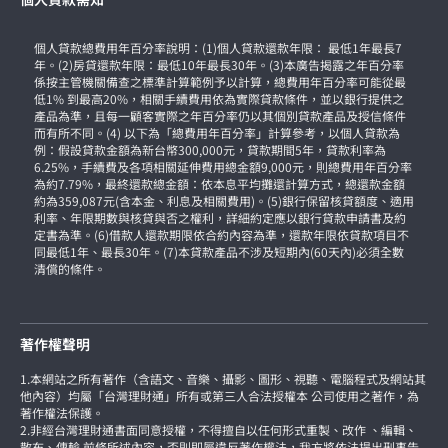
個人貸款總費用年百分率說明：(1)個人貸款還款年限： 最低1年最長7
年。(2)房貸還款年限：最低10年最長30年。(3)本廣告揭露之年百分率
係按主管機關備查之標準計算範例予以計算，總費用年百分率可能從最
低1% 到最高20%，相關手續費用依為實際貸款條件，並以銀行提供之
產品為準，且每一顧客實際之年百分率仍以其個別貸款產品及授信條件
而有所不同。(4) 以下為「總費用年百分率」計算參考，以個人貸款為
例：假設貸款金額為新台幣300,000元，貸款期間5年，貸款利率為
6.25%，手續費及各項相關延伸費用總金額9,000元，則總費用年百分率
為約7.79%，最終還款總金額：依本息平均攤還計算方式，總還款金額
約為359,087元(含本金、利息及相關費用)。(5)銀行保留核貸額度、適用
利率、年限期數與核貸與否之權利，詳細約定應以銀行貸款申請書及約
定書為準。(6)借款人還款期限依合約內容為準，還款年限依貸款項目不
同最低1年、最長30年。(7)本貸款產品不涉及短期內(60天內)必須全數
清償的條件。
著作權聲明
1.本網站之所有著作（含語文、音樂、攝影、圖形、視聽、電腦程式及網站其
他內容）均屬「台灣理財通」所有或第三人合法授權本 公司使用之著作，為
著作權法保護。
2.非經台灣理財通書面同意授權，不得擅自以任何形式重製、改作 、編輯、
散布、傳輸 前條所述內容，否則即屬違反著作權法，我方將依法提出刑事告