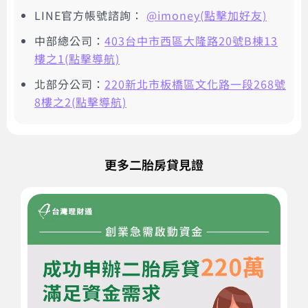
LINE官方帳號諮詢：
@imoney(點擊加好友)
中部總公司：
403台中市西區大隆路20號B棟13
樓之1(點擊導航)
北部分公司：
220新北市板橋區文化路一段268號
8樓之2(點擊導航)
更多二胎房貸見證