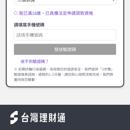
我已滿18歲，已具備法定申請貸款資格
請填寫手機號碼
發送驗證碼
收不到驗證碼？
※ 近期詐騙行為猖獗，為保障您的個資安全，我們提供「3步驟」
驗證填表諮詢，過程約1-2分鐘，請您耐心按照流程完成，我們將
盡快與您聯繫