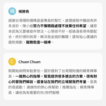
楊
楊勝堯
感謝台灣理財通陳姿姿專員的幫忙，處理過程中雖說有許
多波折，陳小姐
努力不懈積極處理不放棄任何希望
，讓原
本認為又要被退件想法，心情很不好，經過漫長等待跟配
合，終於順利核貸，解決我金錢的難關！還有貼心建議的
還款規劃，
服務態度一級棒
。
C
Chuen Chuen
剛開始詢問有點害怕，還好遇到了台灣理財通的賴青輝專
員，
一路熱心的指導，幫我提供很多適合的方案，很有耐
心的替我們解說，還會站在我們的立場替我們考量
，是真
的很感動！ 謝謝你的熱心與幫助！推薦指名：賴青輝專
員，讓他為有需要的你/妳們服務