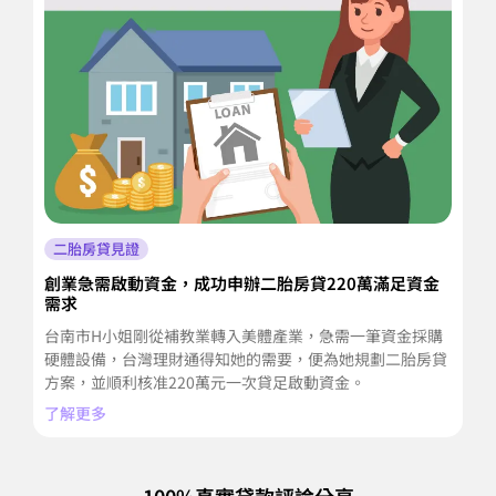
二胎房貸見證
創業急需啟動資金，成功申辦二胎房貸220萬滿足資金
家
需求
解
台南市H小姐剛從補教業轉入美體產業，急需一筆資金採購
高
硬體設備，台灣理財通得知她的需要，便為她規劃二胎房貸
金
方案，並順利核准220萬元一次貸足啟動資金。
來
了解更多
了