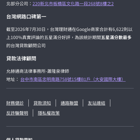
北部分公司：
220新北市板橋區文化路一段268號8樓之2
台灣網路口碑第一
截至2026年7月30日，台灣理財通在Google商家合計有6,622則以
上100%真實評論的五星滿分好評，為該統計期間
五星滿分數最多
的台灣貸款顧問公司
貸款法律顧問
允赫通商法律事務所-蕭隆泉律師
地址：
台中市南區忠明南路758號15樓B1戶（大安國際大樓）
財務健診
貸款須知
通路聯盟
友站連結
反詐騙聲明
隱私權政策
個人貸款需知