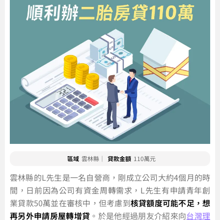
區域
雲林縣｜
貸款金額
110萬元
雲林縣的L先生是一名自營商，剛成立公司大約4個月的時
間，日前因為公司有資金周轉需求，L先生有申請青年創
業貸款50萬並在審核中，但考慮到
核貸額度可能不足，想
再另外申請房屋轉增貸
。於是他經過朋友介紹來向
台灣理