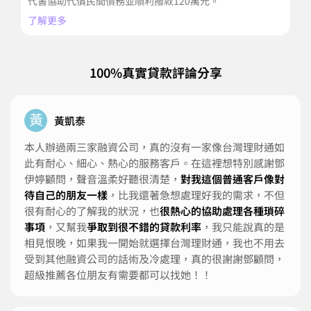
代書協助代償民間債務並順利撥款120萬元。
方
了解更多
了
100%真實貸款評論分享
黃
黃凱泰
本人辦過兩三家融資公司，真的沒有一家像台灣理財通如
此有耐心、細心、熱心的服務客戶。在這裡想特別感謝鄧
伊婷顧問，聲音溫柔好聽很清楚，
對我這個普通客戶像對
待自己的朋友一樣
，比我還著急想處理好我的需求，不但
很有耐心的了解我的狀況，也
很熱心的協助處理各種瑣碎
事項
，又幫我
爭取到很不錯的貸款利率
，我只能說真的是
相見恨晚，如果我一開始就選擇台灣理財通，我也不用去
受到其他融資公司的話術及冷處理，真的很謝謝鄧顧問，
超級推薦各位朋友有需要都可以找她！！