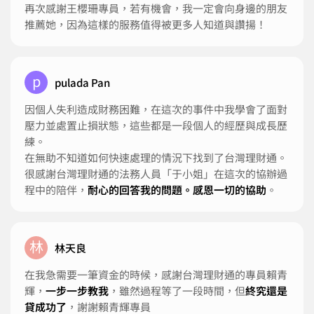
再次感謝王櫻珊專員，若有機會，我一定會向身邊的朋友
推薦她，因為這樣的服務值得被更多人知道與讚揚！
p
pulada Pan
因個人失利造成財務困難，在這次的事件中我學會了面對
壓力並處置止損狀態，這些都是一段個人的經歷與成長歷
練。
在無助不知道如何快速處理的情況下找到了台灣理財通。
很感謝台灣理財通的法務人員「于小姐」在這次的協辦過
程中的陪伴，
耐心的回答我的問題。感恩一切的協助
。
林
林天良
在我急需要一筆資金的時候，感謝台灣理財通的專員賴青
輝，
一步一步教我
，雖然過程等了一段時間，但
終究還是
貸成功了
，謝謝賴青輝專員