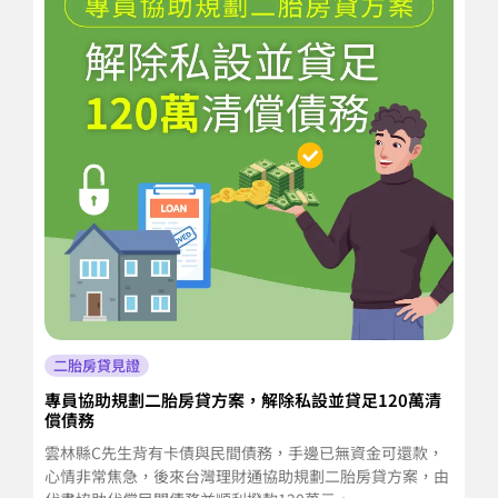
二胎房貸見證
專員協助規劃二胎房貸方案，解除私設並貸足120萬清
創
償債務
需
雲林縣C先生背有卡債與民間債務，手邊已無資金可還款，
台
心情非常焦急，後來台灣理財通協助規劃二胎房貸方案，由
硬