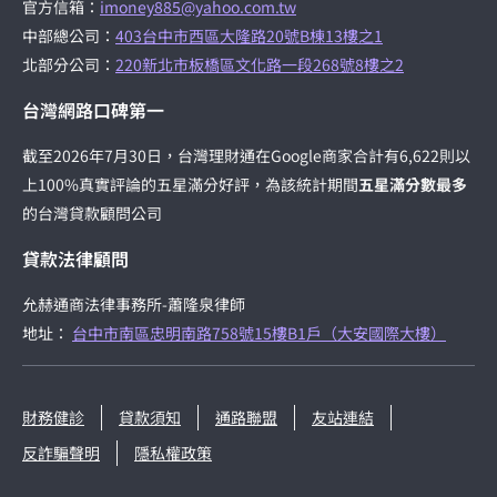
官方信箱：
imoney885@yahoo.com.tw
中部總公司：
403台中市西區大隆路20號B棟13樓之1
北部分公司：
220新北市板橋區文化路一段268號8樓之2
台灣網路口碑第一
截至2026年7月30日，台灣理財通在Google商家合計有6,622則以
上100%真實評論的五星滿分好評，為該統計期間
五星滿分數最多
的台灣貸款顧問公司
貸款法律顧問
允赫通商法律事務所-蕭隆泉律師
地址：
台中市南區忠明南路758號15樓B1戶（大安國際大樓）
財務健診
貸款須知
通路聯盟
友站連結
反詐騙聲明
隱私權政策