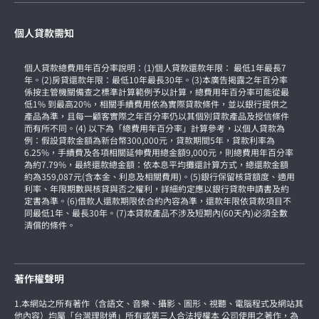
個人貸款需知
個人貸款總費用年百分率說明：(1)個人貸款還款年限： 最低1年最長7
年。(2)房貸還款年限：最低10年最長30年。(3)本廣告揭露之年百分率
係按主管機關備查之標準計算範例予以計算，總費用年百分率可能從最
低1% 到最高20%，相關手續費用依為實際貸款條件，並以銀行提供之
產品為準，且每一顧客實際之年百分率仍以其個別貸款產品及授信條件
而有所不同。(4) 以下為「總費用年百分率」計算參考，以個人貸款為
例：假設貸款金額為新台幣300,000元，貸款期間5年，貸款利率為
6.25%，手續費及各項相關延伸費用總金額9,000元，則總費用年百分率
為約7.79%，最終還款總金額：依本息平均攤還計算方式，總還款金額
約為359,087元(含本金、利息及相關費用)。(5)銀行保留核貸額度、適用
利率、年限期數與核貸與否之權利，詳細約定應以銀行貸款申請書及約
定書為準。(6)借款人還款期限依合約內容為準，還款年限依貸款項目不
同最低1年、最長30年。(7)本貸款產品不涉及短期內(60天內)必須全數
清償的條件。
著作權聲明
1.本網站之所有著作（含語文、音樂、攝影、圖形、視聽、電腦程式及網站其
他內容）均屬「台灣理財通」所有或第三人合法授權本 公司使用之著作，為