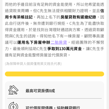
而他的手邊目前沒有足夠的資金能使用，所以他希望能透
過貸款來周轉。但C先生無法提供相關財力證明，並且
信
用卡有呆帳註記
，再加上名下的
房屋貸款有遲繳紀錄
，因
此自行送件後，無奈遭到銀行婉拒。C先生為了能盡快取
得資金運用，於是找到台灣理財通諮詢方案，透過貸款顧
問與C先生的諮詢，得知他名下有一棟房屋，顧問專員建
議可以
運用名下房屋申辦
二胎房貸
，經過團隊的不懈努
力，最後順利協助C先生
爭取到130萬元資金
，讓C先生手
邊有足夠資金能整修房屋並代償房貸。
(為保障申貸人個資僅用英文姓氏代表)
最高可貸房價8成
可代償民間債務，協助轉貸銀行