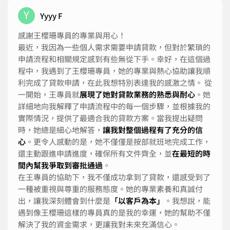
Y
Yyyy F
感謝王櫻珊專員的專業與用心！
最近，我因為一些個人需求需要申請貸款，但對於繁瑣的
申請流程和相關規定感到有些無從下手。幸好，在這個過
程中，我遇到了王櫻珊專員，她的專業與熱心協助讓我順
利完成了貸款申請，在此我想特別表達我的感激之情。 從
一開始，王專員就
展現了她對貸款業務的熟悉與耐心
。她
詳細地向我解釋了申請流程中的每一個步驟，並根據我的
實際情況，提供了最適合我的貸款方案。當我提出疑問
時，她總是細心地解答，
讓我對整個過程有了充分的信
心
。更令人感動的是，她不僅僅是按部就班地完成工作，
還主動跟進申請進度，確保所有文件齊全，並
在最短的時
間內幫我爭取到審批通過
。
在王專員的協助下，我不僅成功拿到了貸款，還感受到了
一種被重視與尊重的服務態度。她的專業素養和真誠付
出，讓我深刻體會到什麼是
「以客戶為本」
。我想說，能
遇到像王櫻珊這樣的專員真的是我的幸運，她的幫助不僅
解決了我的資金需求，更讓我對未來充滿信心。