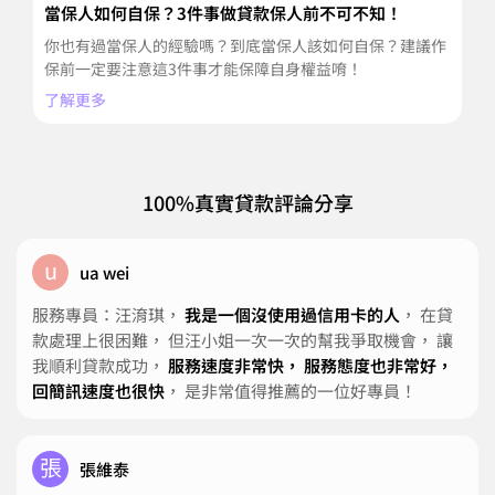
當保人如何自保？3件事做貸款保人前不可不知！
數
報
你也有過當保人的經驗嗎？到底當保人該如何自保？建議作
數
保前一定要注意這3件事才能保障自身權益唷！
到
了解更多
了
100%真實貸款評論分享
u
ua wei
服務專員：汪淯琪，
我是一個沒使用過信用卡的人
， 在貸
款處理上很困難， 但汪小姐一次一次的幫我爭取機會， 讓
我順利貸款成功，
服務速度非常快， 服務態度也非常好，
回簡訊速度也很快
， 是非常值得推薦的一位好專員！
張
張維泰