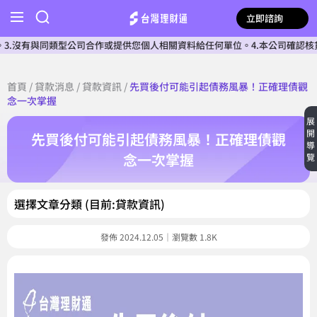
立即諮詢
同類型公司合作或提供您個人相關資料給任何單位。4.本公司確認核貸前不會收費
首頁
/
貸款消息
/
貸款資訊
/
先買後付可能引起債務風暴！正確理債觀
念一次掌握
展
開
先買後付可能引起債務風暴！正確理債觀
導
念一次掌握
覽
選擇文章分類 (目前:貸款資訊)
發佈 2024.12.05｜瀏覽數 1.8K