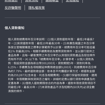
反詐騙聲明
隱私權政策
個人貸款需知
個人貸款總費用年百分率說明：(1)個人貸款還款年限： 最低1年最長7
年。(2)房貸還款年限：最低10年最長30年。(3)本廣告揭露之年百分率
係按主管機關備查之標準計算範例予以計算，總費用年百分率可能從最
低1% 到最高20%，相關手續費用依為實際貸款條件，並以銀行提供之
產品為準，且每一顧客實際之年百分率仍以其個別貸款產品及授信條件
而有所不同。(4) 以下為「總費用年百分率」計算參考，以個人貸款為
例：假設貸款金額為新台幣300,000元，貸款期間5年，貸款利率為
6.25%，手續費及各項相關延伸費用總金額9,000元，則總費用年百分率
為約7.79%，最終還款總金額：依本息平均攤還計算方式，總還款金額
約為359,087元(含本金、利息及相關費用)。(5)銀行保留核貸額度、適用
利率、年限期數與核貸與否之權利，詳細約定應以銀行貸款申請書及約
定書為準。(6)借款人還款期限依合約內容為準，還款年限依貸款項目不
同最低1年、最長30年。(7)本貸款產品不涉及短期內(60天內)必須全數
清償的條件。