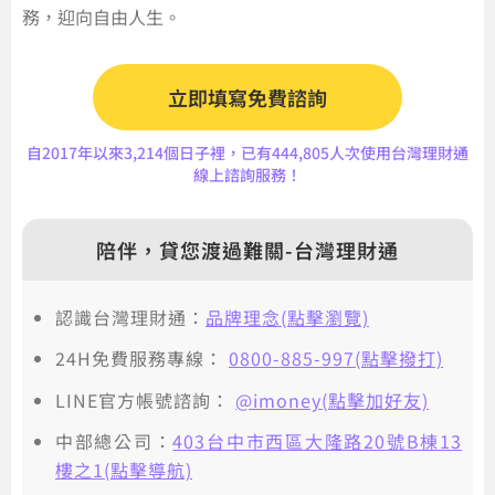
務，迎向自由人生。
立即填寫免費諮詢
自2017年以來3,214個日子裡，已有444,805人次使用台灣理財通
線上諮詢服務！
陪伴，貸您渡過難關-台灣理財通
認識台灣理財通：
品牌理念(點擊瀏覽)
24H免費服務專線：
0800-885-997(點擊撥打)
LINE官方帳號諮詢：
@imoney(點擊加好友)
中部總公司：
403台中市西區大隆路20號B棟13
樓之1(點擊導航)