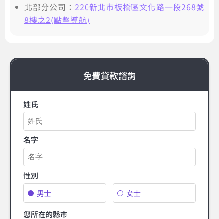
北部分公司：
220新北市板橋區文化路一段268號
8樓之2(點擊導航)
免費貸款諮詢
姓氏
名字
性別
男士
女士
您所在的縣市