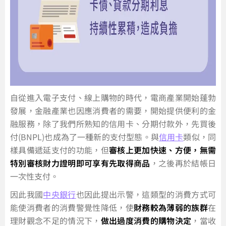
自從進入電子支付、線上購物的時代，電商產業開始蓬勃
發展，金融產業也因應消費者的需要，開始提供便利的金
融服務，除了我們所熟知的信用卡、分期付款外，先買後
付(BNPL)也成為了一種新的支付型態。與
信用卡
類似，同
樣具備遞延支付的功能，但
審核上更加快速、方便，無需
特別審核財力證明即可享有先取得商品
，之後再於結帳日
一次性支付。
因此我國
中央銀行
也因此提出示警，這類型的消費方式可
能使消費者的消費警覺性降低，使
財務較為薄弱的族群
在
理財觀念不足的情況下，
做出過度消費的購物決定
，當收