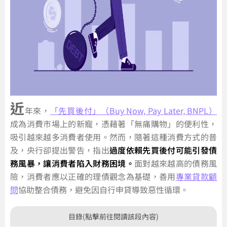
近
年來，
「先買後付」（Buy Now, Pay Later, BNPL）
成為消費市場上的新寵，憑藉著「無痛購物」的便利性，
吸引越來越多消費者使用。然而，隨著這種消費方式的普
及，央行卻提出警告，指出
過度依賴先買後付可能引發債
務風暴，讓消費者陷入財務困境。
面對越來越高的債務風
險，消費者應以正確的理債觀念為基礎，善用
專業貸款顧
問
協助整合債務，避免因自行申貸導致惡性循環。
目錄(點擊前往閱讀該段內容)