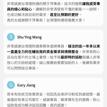
非常感謝台灣理財通的顏于萍專員，這次的服務
讓我感受專
員的細心和貼心
，講解的非常清楚有不懂的都能一一說明，
也成功解決我目前的需求，
甚至比預期的更好
。
真的太感謝顏于萍專員！台灣理財通很推薦大家！
S
Shu Ying Wang
非常感謝台灣理財通業務朱瑩綺專員，
接洽的這一年多以來
一直盡全力的在輔佐我的資金需求與債務整合
，非常有耐心
且站在客戶的立場上著想，給予我
最即時的協助
與讓人非常
放心的交給她處理，誠心推薦給需要協助的人，後續有需求
可以問問這位專員。
G
Gary Jiang
原本有些狀況急需資金，但因爲自身評分較低到處碰壁⋯最
後還好有貴公司幫忙，感謝專員：賴青輝先生的服務，耐心
協助我成功解決這段困難，真的感謝！