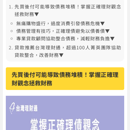
先買後付可能導致債務堆積！掌握正確理財觀念
拯救財務▼
無痛購物盛行，過度消費引發債務危機▼
債務管理有技巧，正確理債避免以債養債▼
專業貸款顧問協助整合債務，減輕財務負擔▼
貸款推薦台灣理財通，超過100人菁英團隊協助
貸款整合，改善財務▼
先買後付可能導致債務堆積！掌握正確理
財觀念拯救財務