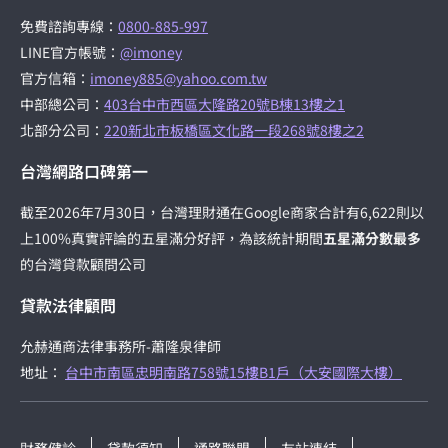
免費諮詢專線：
0800-885-997
LINE官方帳號：
@imoney
官方信箱：
imoney885@yahoo.com.tw
中部總公司：
403台中市西區大隆路20號B棟13樓之1
北部分公司：
220新北市板橋區文化路一段268號8樓之2
台灣網路口碑第一
截至2026年7月30日，台灣理財通在Google商家合計有6,622則以
上100%真實評論的五星滿分好評，為該統計期間
五星滿分數最多
的台灣貸款顧問公司
貸款法律顧問
允赫通商法律事務所-蕭隆泉律師
地址：
台中市南區忠明南路758號15樓B1戶（大安國際大樓）
財務健診
貸款須知
通路聯盟
友站連結