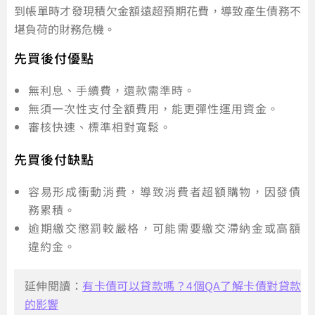
到帳單時才發現積欠金額遠超預期花費，導致產生債務不
堪負荷的財務危機。
先買後付優點
無利息、手續費，還款需準時。
無須一次性支付全額費用，能更彈性運用資金。
審核快速、標準相對寬鬆。
先買後付缺點
容易形成衝動消費，導致消費者超額購物，因發債
務累積。
逾期繳交懲罰較嚴格，可能需要繳交滯納金或高額
違約金。
延伸閱讀：
有卡債可以貸款嗎？4個QA了解卡債對貸款
的影響