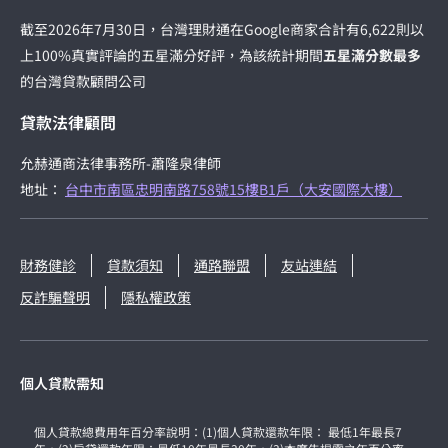
截至2026年7月30日，台灣理財通在Google商家合計有6,622則以
上100%真實評論的五星滿分好評，為該統計期間
五星滿分數最多
的台灣貸款顧問公司
貸款法律顧問
允赫通商法律事務所-蕭隆泉律師
地址：
台中市南區忠明南路758號15樓B1戶（大安國際大樓）
財務健診
貸款須知
通路聯盟
友站連結
反詐騙聲明
隱私權政策
個人貸款需知
個人貸款總費用年百分率說明：(1)個人貸款還款年限： 最低1年最長7