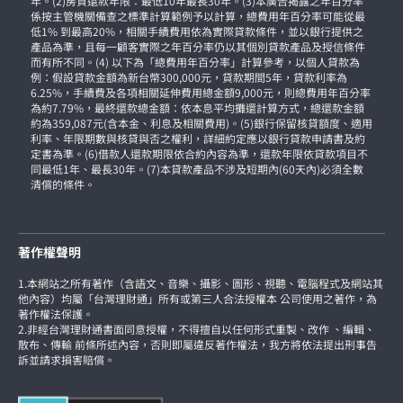
年。(2)房貸還款年限：最低10年最長30年。(3)本廣告揭露之年百分率
係按主管機關備查之標準計算範例予以計算，總費用年百分率可能從最
低1% 到最高20%，相關手續費用依為實際貸款條件，並以銀行提供之
產品為準，且每一顧客實際之年百分率仍以其個別貸款產品及授信條件
而有所不同。(4) 以下為「總費用年百分率」計算參考，以個人貸款為
例：假設貸款金額為新台幣300,000元，貸款期間5年，貸款利率為
6.25%，手續費及各項相關延伸費用總金額9,000元，則總費用年百分率
為約7.79%，最終還款總金額：依本息平均攤還計算方式，總還款金額
約為359,087元(含本金、利息及相關費用)。(5)銀行保留核貸額度、適用
利率、年限期數與核貸與否之權利，詳細約定應以銀行貸款申請書及約
定書為準。(6)借款人還款期限依合約內容為準，還款年限依貸款項目不
同最低1年、最長30年。(7)本貸款產品不涉及短期內(60天內)必須全數
清償的條件。
著作權聲明
1.本網站之所有著作（含語文、音樂、攝影、圖形、視聽、電腦程式及網站其
他內容）均屬「台灣理財通」所有或第三人合法授權本 公司使用之著作，為
著作權法保護。
2.非經台灣理財通書面同意授權，不得擅自以任何形式重製、改作 、編輯、
散布、傳輸 前條所述內容，否則即屬違反著作權法，我方將依法提出刑事告
訴並請求損害賠償。