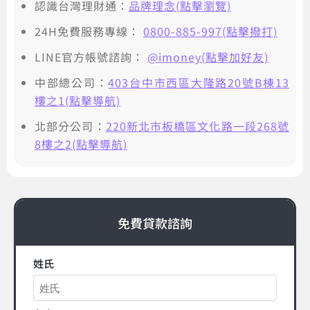
認識台灣理財通：
品牌理念(點擊瀏覽)
24H免費服務專線：
0800-885-997(點擊撥打)
LINE官方帳號諮詢：
@imoney(點擊加好友)
中部總公司：
403台中市西區大隆路20號B棟13
樓之1(點擊導航)
北部分公司：
220新北市板橋區文化路一段268號
8樓之2(點擊導航)
免費貸款諮詢
姓氏