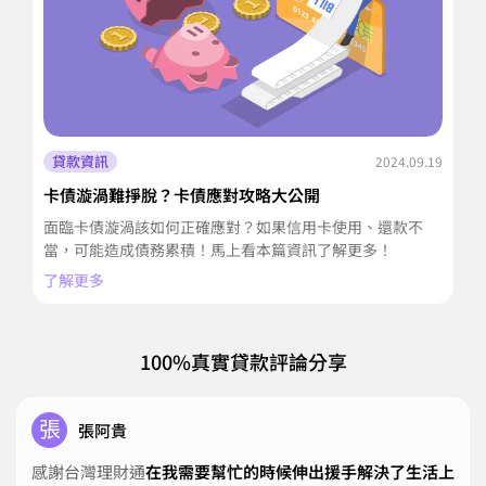
貸款資訊
2024.09.19
卡債漩渦難掙脫？卡債應對攻略大公開
小
面臨卡債漩渦該如何正確應對？如果信用卡使用、還款不
二
當，可能造成債務累積！馬上看本篇資訊了解更多！
騙
了解更多
了
100%真實貸款評論分享
張
張阿貴
感謝台灣理財通
在我需要幫忙的時候伸出援手解決了生活上