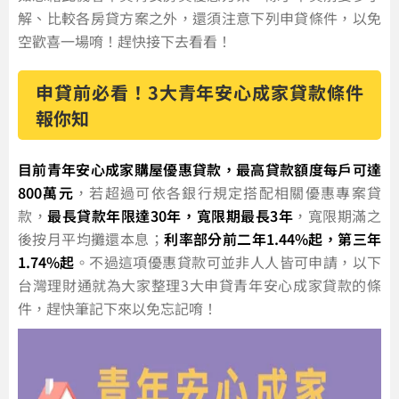
解、比較各房貸方案之外，還須注意下列申貸條件，以免
空歡喜一場唷！趕快接下去看看！
申貸前必看！3大青年安心成家貸款條件
報你知
目前青年安心成家購屋優惠貸款，最高貸款額度每戶可達
800萬元
，若超過可依各銀行規定搭配相關優惠專案貸
款，
最長貸款年限達30年，寬限期最長3年
，寬限期滿之
後按月平均攤還本息；
利率部分前二年1.44%起，第三年
1.74%起
。不過這項優惠貸款可並非人人皆可申請，以下
台灣理財通就為大家整理3大申貸青年安心成家貸款的條
件，趕快筆記下來以免忘記唷！