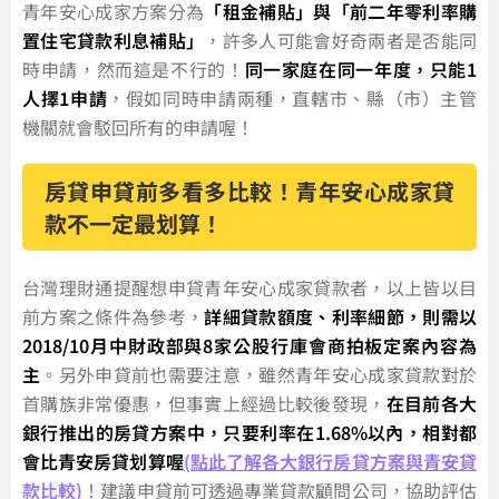
青年安心成家方案分為
「租金補貼」與「前二年零利率購
置住宅貸款利息補貼」
，許多人可能會好奇兩者是否能同
時申請，然而這是不行的！
同一家庭在同一年度，只能1
人擇1申請
，假如同時申請兩種，直轄市、縣（市）主管
機關就會駁回所有的申請喔！
房貸申貸前多看多比較！青年安心成家貸
款不一定最划算！
台灣理財通提醒想申貸青年安心成家貸款者，以上皆以目
前方案之條件為參考，
詳細貸款額度、利率細節，則需以
2018/10月中財政部與8家公股行庫會商拍板定案內容為
主
。另外申貸前也需要注意，雖然青年安心成家貸款對於
首購族非常優惠，但事實上經過比較後發現，
在目前各大
銀行推出的房貸方案中，只要利率在1.68%以內，相對都
會比青安房貸划算喔
(點此了解各大銀行房貸方案與青安貸
款比較)
！建議申貸前可透過專業貸款顧問公司，協助評估