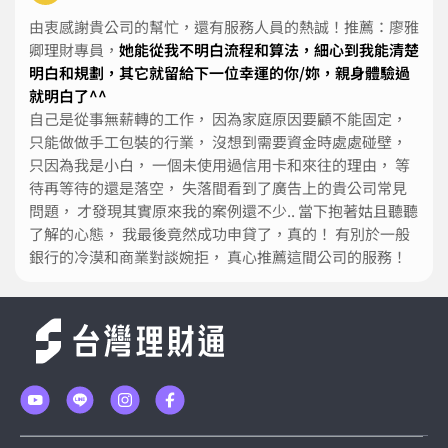
由衷感謝貴公司的幫忙，還有服務人員的熱誠！推薦：廖雅
卿理財專員，
她能從我不明白流程和算法，細心到我能清楚
明白和規劃，其它就留給下一位幸運的你/妳，親身體驗過
就明白了^^
自己是從事無薪轉的工作， 因為家庭原因要顧不能固定，
只能做做手工包裝的行業， 沒想到需要資金時處處碰壁，
只因為我是小白， 一個未使用過信用卡和來往的理由， 等
待再等待的還是落空， 失落間看到了廣告上的貴公司常見
問題， 才發現其實原來我的案例還不少.. 當下抱著姑且聽聽
了解的心態， 我最後竟然成功申貸了，真的！ 有別於一般
銀行的冷漠和商業對談婉拒， 真心推薦這間公司的服務！