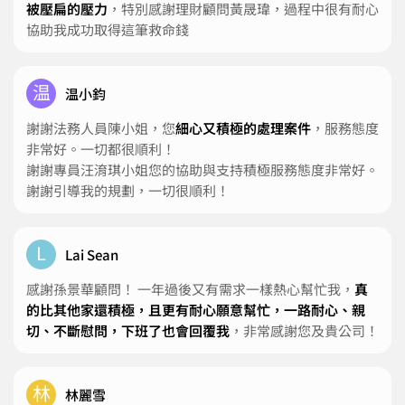
被壓扁的壓力
，特別感謝理財顧問黃晟瑋，過程中很有耐心
協助我成功取得這筆救命錢
温
温小鈞
謝謝法務人員陳小姐，您
細心又積極的處理案件
，服務態度
非常好。一切都很順利！
謝謝專員汪淯琪小姐您的協助與支持積極服務態度非常好。
謝謝引導我的規劃，一切很順利！
L
Lai Sean
感謝孫景華顧問！ 一年過後又有需求一樣熱心幫忙我，
真
的比其他家還積極，且更有耐心願意幫忙，一路耐心、親
切、不斷慰問，下班了也會回覆我
，非常感謝您及貴公司！
林
林麗雪