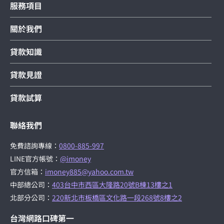
服務項目
關於我們
貸款知識
貸款見證
貸款試算
聯絡我們
免費諮詢專線：
0800-885-997
LINE官方帳號：
@imoney
官方信箱：
imoney885@yahoo.com.tw
中部總公司：
403台中市西區大隆路20號B棟13樓之1
北部分公司：
220新北市板橋區文化路一段268號8樓之2
台灣網路口碑第一