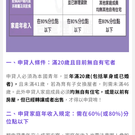
一、申貸人條件：滿20歲且目前無自有宅者
申貸人必須為本國青年，並
年滿20歲(包括單身或已婚
者)，
且未滿41歲，若為育有子女換屋者，則需未滿46
歲。此外申貸人家庭成員必須
均無自有住宅，或是以前有
房屋，但已經轉讓或者出售
，才得以申貸唷！
二、申貸家庭年收入規定：需在60%(或80%)分
位點以下