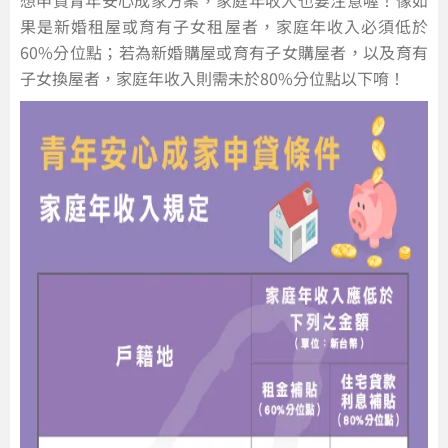
想申貸青年安心成家方案，家庭年收入也要注意喔！像如
果是新婚租屋或育有子女租屋者，家庭年收入必須低於
60%分位點；若為新婚購屋或育有子女購屋者，以及育有
子女換屋者，家庭年收入則需未於80%分位點以下唷！