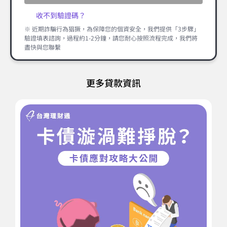
收不到驗證碼？
※ 近期詐騙行為猖獗，為保障您的個資安全，我們提供「3步驟」
驗證填表諮詢，過程約1-2分鐘，請您耐心按照流程完成，我們將
盡快與您聯繫
更多貸款資訊