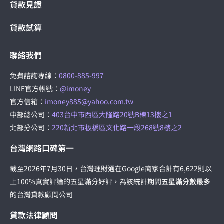
貸款見證
貸款試算
聯絡我們
免費諮詢專線：
0800-885-997
LINE官方帳號：
@imoney
官方信箱：
imoney885@yahoo.com.tw
中部總公司：
403台中市西區大隆路20號B棟13樓之1
北部分公司：
220新北市板橋區文化路一段268號8樓之2
台灣網路口碑第一
截至2026年7月30日，台灣理財通在Google商家合計有6,622則以
上100%真實評論的五星滿分好評，為該統計期間
五星滿分數最多
的台灣貸款顧問公司
貸款法律顧問