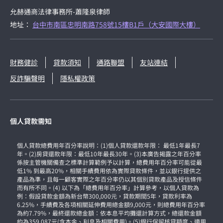
允赫通商法律事務所-蕭隆泉律師
地址：
台中市南區忠明南路758號15樓B1戶（大安國際大樓）
財務健診
貸款須知
通路聯盟
友站連結
反詐騙聲明
隱私權政策
個人貸款需知
個人貸款總費用年百分率說明：(1)個人貸款還款年限： 最低1年最長7
年。(2)房貸還款年限：最低10年最長30年。(3)本廣告揭露之年百分率
係按主管機關備查之標準計算範例予以計算，總費用年百分率可能從最
低1% 到最高20%，相關手續費用依為實際貸款條件，並以銀行提供之
產品為準，且每一顧客實際之年百分率仍以其個別貸款產品及授信條件
而有所不同。(4) 以下為「總費用年百分率」計算參考，以個人貸款為
例：假設貸款金額為新台幣300,000元，貸款期間5年，貸款利率為
6.25%，手續費及各項相關延伸費用總金額9,000元，則總費用年百分率
為約7.79%，最終還款總金額：依本息平均攤還計算方式，總還款金額
約為359,087元(含本金、利息及相關費用)。(5)銀行保留核貸額度、適用