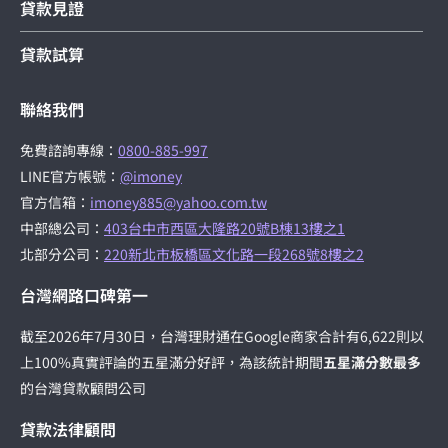
貸款見證
貸款試算
聯絡我們
免費諮詢專線：
0800-885-997
LINE官方帳號：
@imoney
官方信箱：
imoney885@yahoo.com.tw
中部總公司：
403台中市西區大隆路20號B棟13樓之1
北部分公司：
220新北市板橋區文化路一段268號8樓之2
台灣網路口碑第一
截至2026年7月30日，台灣理財通在Google商家合計有6,622則以
上100%真實評論的五星滿分好評，為該統計期間
五星滿分數最多
的台灣貸款顧問公司
貸款法律顧問