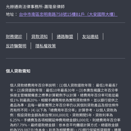
允赫通商法律事務所-蕭隆泉律師
地址：
台中市南區忠明南路758號15樓B1戶（大安國際大樓）
財務健診
貸款須知
通路聯盟
友站連結
反詐騙聲明
隱私權政策
個人貸款需知
個人貸款總費用年百分率說明：(1)個人貸款還款年限： 最低1年最長7
年。(2)房貸還款年限：最低10年最長30年。(3)本廣告揭露之年百分率
係按主管機關備查之標準計算範例予以計算，總費用年百分率可能從最
低1% 到最高20%，相關手續費用依為實際貸款條件，並以銀行提供之
產品為準，且每一顧客實際之年百分率仍以其個別貸款產品及授信條件
而有所不同。(4) 以下為「總費用年百分率」計算參考，以個人貸款為
例：假設貸款金額為新台幣300,000元，貸款期間5年，貸款利率為
6.25%，手續費及各項相關延伸費用總金額9,000元，則總費用年百分率
為約7.79%，最終還款總金額：依本息平均攤還計算方式，總還款金額
約為359,087元(含本金、利息及相關費用)。(5)銀行保留核貸額度、適用