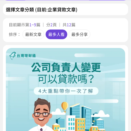
選擇文章分類 (目前:企業貸款文章)
目前顯示第
1~9
篇 ｜ 分
2
頁 ｜ 共
12
篇
排序：
最新文章
最多人看
最多分享