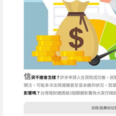
信
貸不繳會怎樣？
許多申貸人在貸款成功後，就
關注，可能多次出現遲繳甚至是未繳的狀況，若
影響嗎？
台灣理財通透過3個關鍵影響為大家仔細
目錄(點擊前往