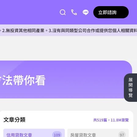
立即諮詢
資其他相同產業。3.沒有與同類型公司合作或提供您個人相關資料給任何單
方法帶你看
展
開
導
覽
文章分類
共519篇，11.8M瀏覽
信用貸款文章
房屋貸款文章
109
97