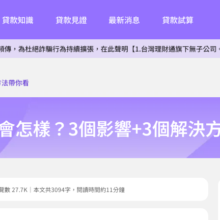
貸款知識
貸款見證
最新消息
貸款試算
絕詐騙行為持續擴張，在此聲明【1.台灣理財通旗下無子公司。2.無投
方法帶你看
會怎樣？3個影響+3個解決
0｜瀏覽數 27.7K｜本文共3094字，閱讀時間約11分鐘