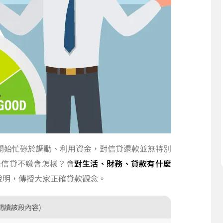
開始忙碌於調動、利用資金，對信貸還款並無特別
是信貸不繳會怎樣？會
對生活、財務、貸款有什麼
說明，傳授大家正確貸款觀念。
閱讀該段內容)