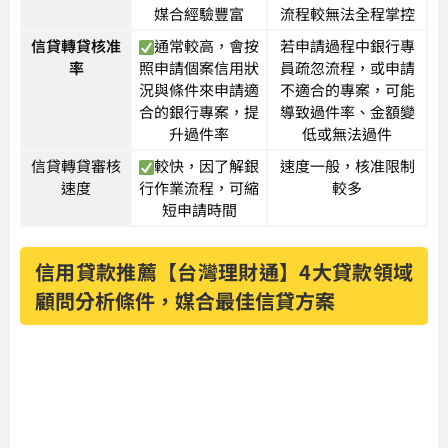
媒合經驗豐富
流程較無法全程掌控
信貸轉貸核准
通常較高，會按
若申請過程中銀行專
率
照申請個案信用狀
員疏忽流程，或申請
況與條件來申請適
不適合的專案，可能
合的銀行專案，提
導致過件率、金額變
升過件率
低或無法過件
信貸轉貸審核
較快，因了解銀
速度一般，核准限制
速度
行作業流程，可縮
較多
短申請時間
信用貸款推薦【台灣理財通】4大貸款領域
顧問分析條件，媒合最佳信貸方案