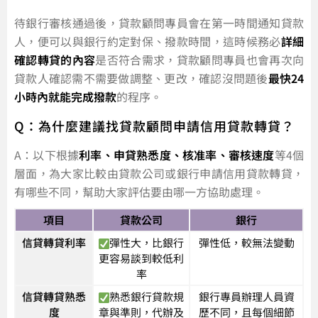
待銀行審核通過後，貸款顧問專員會在第一時間通知貸款
人，便可以與銀行約定對保、撥款時間，這時候務必
詳細
確認轉貸的內容
是否符合需求，貸款顧問專員也會再次向
貸款人確認需不需要做調整、更改，確認沒問題後
最快24
小時內就能完成撥款
的程序。
Q：為什麼建議找貸款顧問申請信用貸款轉貸？
A：以下根據
利率、申貸熟悉度、核准率、審核速度
等4個
層面，為大家比較由貸款公司或銀行申請信用貸款轉貸，
有哪些不同，幫助大家評估要由哪一方協助處理。
項目
貸款公司
銀行
信貸轉貸利率
彈性大，比銀行
彈性低，較無法變動
更容易談到較低利
率
信貸轉貸熟悉
熟悉銀行貸款規
銀行專員辦理人員資
度
章與準則，代辦及
歷不同，且每個細節