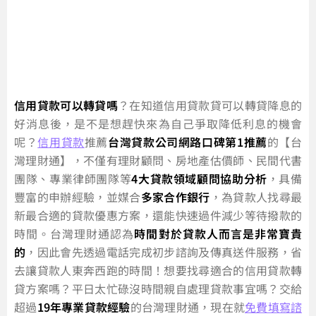
信用貸款可以轉貸嗎
？在知道信用貸款貸可以轉貸降息的
好消息後，是不是想趕快來為自己爭取降低利息的機會
呢？
信用貸款
推薦
台灣貸款公司網路口碑第1推薦
的【台
灣理財通】，不僅有理財顧問、房地產估價師、民間代書
團隊、專業律師團隊等
4大貸款領域顧問協助分析
，具備
豐富的申辦經驗，並媒合
多家合作銀行
，為貸款人找尋最
新最合適的貸款優惠方案，還能快速過件減少等待撥款的
時間。台灣理財通認為
時間對於貸款人而言是非常寶貴
的
，因此會先透過電話完成初步諮詢及傳真送件服務，省
去讓貸款人東奔西跑的時間！想要找尋適合的信用貸款轉
貸方案嗎？平日太忙碌沒時間親自處理貸款事宜嗎？交給
超過
19年專業貸款經驗
的台灣理財通，現在就
免費填寫諮