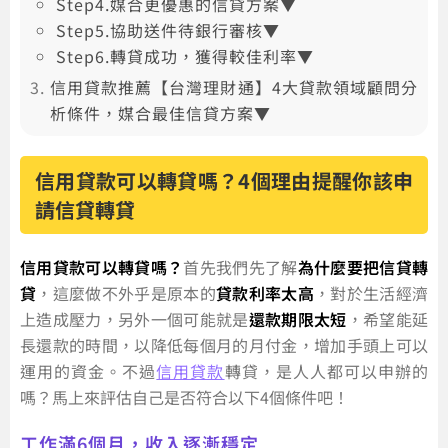
Step4.媒合更優惠的信貸方案▼
Step5.協助送件待銀行審核▼
Step6.轉貸成功，獲得較佳利率▼
信用貸款推薦【台灣理財通】4大貸款領域顧問分
析條件，媒合最佳信貸方案▼
信用貸款可以轉貸嗎？4個理由提醒你該申
請信貸轉貸
信用貸款可以轉貸嗎？
首先我們先了解
為什麼要把信貸轉
貸
，這麼做不外乎是原本的
貸款利率太高
，對於生活經濟
上造成壓力，另外一個可能就是
還款期限太短
，希望能延
長還款的時間，以降低每個月的月付金，增加手頭上可以
運用的資金。不過
信用貸款
轉貸，是人人都可以申辦的
嗎？馬上來評估自己是否符合以下4個條件吧！
工作滿6個月，收入逐漸穩定