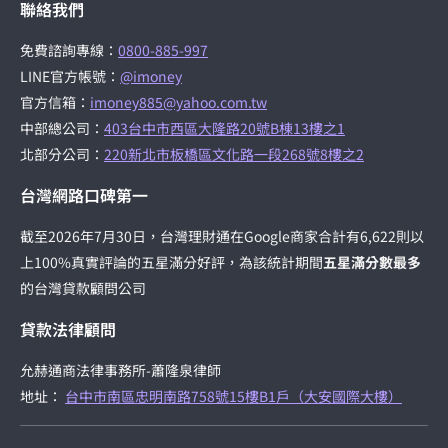
聯絡我們
免費諮詢專線：
0800-885-997
LINE官方帳號：
@imoney
官方信箱：
imoney885@yahoo.com.tw
中部總公司：
403台中市西區大隆路20號B棟13樓之1
北部分公司：
220新北市板橋區文化路一段268號8樓之2
台灣網路口碑第一
截至2026年7月30日，台灣理財通在Google商家合計有6,622則以
上100%真實評論的五星滿分好評，為該統計期間
五星滿分數最多
的台灣貸款顧問公司
貸款法律顧問
允赫通商法律事務所-蕭隆泉律師
地址：
台中市南區忠明南路758號15樓B1戶（大安國際大樓）