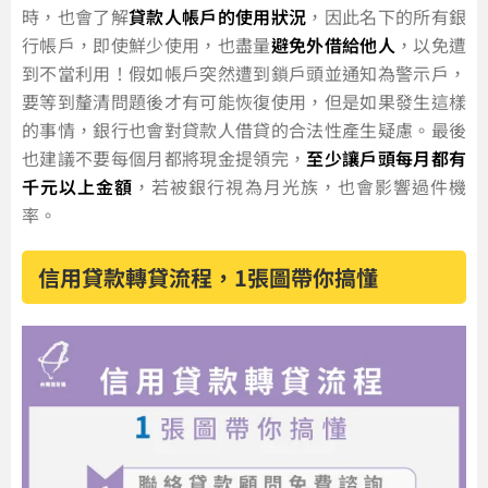
時，也會了解
貸款人帳戶的使用狀況
，因此名下的所有銀
行帳戶，即使鮮少使用，也盡量
避免外借給他人
，以免遭
到不當利用！假如帳戶突然遭到鎖戶頭並通知為警示戶，
要等到釐清問題後才有可能恢復使用，但是如果發生這樣
的事情，銀行也會對貸款人借貸的合法性產生疑慮。最後
也建議不要每個月都將現金提領完，
至少讓戶頭每月都有
千元以上金額
，若被銀行視為月光族，也會影響過件機
率。
信用貸款轉貸流程，1張圖帶你搞懂