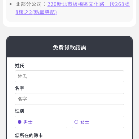
北部分公司：
220新北市板橋區文化路一段268號
8樓之2(點擊導航)
免費貸款諮詢
姓氏
名字
性別
男士
女士
您所在的縣市