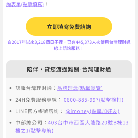
詢表單(點擊填寫)
！
立即填寫免費諮詢
自2017年以來3,218個日子裡，已有445,373人次使用台灣理財通
線上諮詢服務！
陪伴，貸您渡過難關-台灣理財通
認識台灣理財通：
品牌理念(點擊瀏覽)
24H免費服務專線：
0800-885-997(點擊撥打)
LINE官方帳號諮詢：
@imoney(點擊加好友)
中部總公司：
403台中市西區大隆路20號B棟13
樓之1(點擊導航)