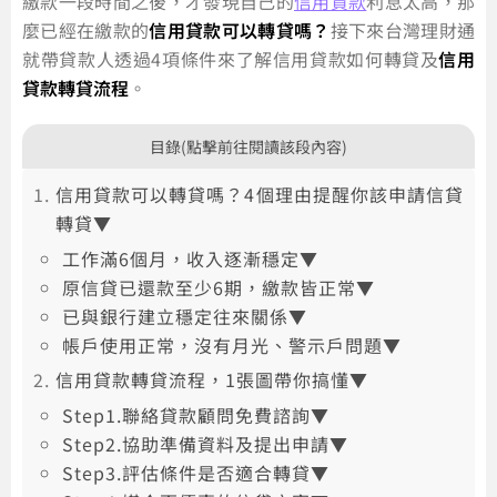
繳款一段時間之後，才發現自己的
信用貸款
利息太高，那
麼已經在繳款的
信用貸款可以轉貸嗎？
接下來台灣理財通
就帶貸款人透過4項條件來了解信用貸款如何轉貸及
信用
貸款轉貸流程
。
目錄(點擊前往閱讀該段內容)
信用貸款可以轉貸嗎？4個理由提醒你該申請信貸
轉貸▼
工作滿6個月，收入逐漸穩定▼
原信貸已還款至少6期，繳款皆正常▼
已與銀行建立穩定往來關係▼
帳戶使用正常，沒有月光、警示戶問題▼
信用貸款轉貸流程，1張圖帶你搞懂▼
Step1.聯絡貸款顧問免費諮詢▼
Step2.協助準備資料及提出申請▼
Step3.評估條件是否適合轉貸▼