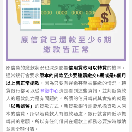
原信貸的繳款狀況也深深影響
信用貸款可以轉貸
的機率，
通常銀行會要求
原本的貸款至少要連續繳交6期或是6個月
以上皆正常還款
，因為只要有遲繳甚至被催繳的情況，轉
貸銀行都可以從
聯徵中心
清楚看到這些資訊，並判斷貸款
人的還款能力是有問題的。所謂的信貸轉貸其實指的就是
「以新還舊」
的貸款方式，新貸款銀行需要承擔貸款人原
本的信貸，所以若貸款人有還款疑慮，銀行就會降低承擔
轉貸的意願，所以有任何借貸在還款上都務必要按時繳納
並且全額付清。