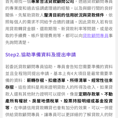
首先尋找一個
專業合法貸款顧問公司
，透過貸款顧問專員
的專業度和過去協調處理過的經驗，以及與銀行間的良好
關係，先幫助貸款人
釐清目前的信用狀況與貸款條件
，依
照每個人的需求不同給予合適的建議。因此貸款人若有信
用貸款轉貸金額、還款期限、新貸款利率等問題，或是收
取的手續費、帳戶管理費用等，都可以向
貸款顧問專員
事
先詢問清楚。
Step2.協助準備資料及提出申請
若委託貸款顧問專員協助，專員會告知您需要準備的資料
並且全程陪同提出申請，基本上有4大項目是最常需要準
備的資料：
薪轉存褶、扣繳憑單、所得清單、經常性往來
存摺
。這些資料是用來證明貸款人的所得及收入，如果貸
款人還有其他財力證明可以提供，像是
定期存款單、不動
產所有權狀、房屋地價稅單、股票持股明細或基金投資
等
，在申請信用貸款轉貸也會有加分的效果，可以一併提
供給貸款顧問專員，讓專員可以更詳細的了解貸款人的財