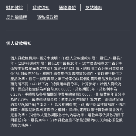
財務健診
貸款須知
通路聯盟
友站連結
反詐騙聲明
隱私權政策
個人貸款需知
個人貸款總費用年百分率說明：(1)個人貸款還款年限： 最低1年最長7
年。(2)房貸還款年限：最低10年最長30年。(3)本廣告揭露之年百分率
係按主管機關備查之標準計算範例予以計算，總費用年百分率可能從最
低1% 到最高20%，相關手續費用依為實際貸款條件，並以銀行提供之
產品為準，且每一顧客實際之年百分率仍以其個別貸款產品及授信條件
而有所不同。(4) 以下為「總費用年百分率」計算參考，以個人貸款為
例：假設貸款金額為新台幣300,000元，貸款期間5年，貸款利率為
6.25%，手續費及各項相關延伸費用總金額9,000元，則總費用年百分率
為約7.79%，最終還款總金額：依本息平均攤還計算方式，總還款金額
約為359,087元(含本金、利息及相關費用)。(5)銀行保留核貸額度、適用
利率、年限期數與核貸與否之權利，詳細約定應以銀行貸款申請書及約
定書為準。(6)借款人還款期限依合約內容為準，還款年限依貸款項目不
同最低1年、最長30年。(7)本貸款產品不涉及短期內(60天內)必須全數
清償的條件。