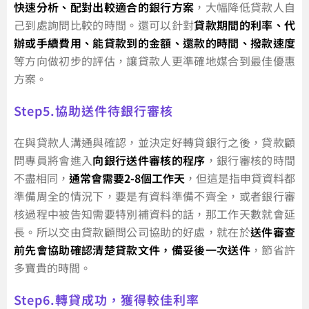
快速分析、配對出較適合的銀行方案
，大幅降低貸款人自
己到處詢問比較的時間。還可以針對
貸款期間的利率、代
辦或手續費用、能貸款到的金額、還款的時間、撥款速度
等方向做初步的評估，讓貸款人更準確地媒合到最佳優惠
方案。
Step5.協助送件待銀行審核
在與貸款人溝通與確認，並決定好轉貸銀行之後，貸款顧
問專員將會進入
向銀行送件審核的程序
，銀行審核的時間
不盡相同，
通常會需要2-8個工作天
，但這是指申貸資料都
準備周全的情況下，要是有資料準備不齊全，或者銀行審
核過程中被告知需要特別補資料的話，那工作天數就會延
長。所以交由貸款顧問公司協助的好處，就在於
送件審查
前先會協助確認清楚貸款文件，備妥後一次送件
，節省許
多寶貴的時間。
Step6.轉貸成功，獲得較佳利率