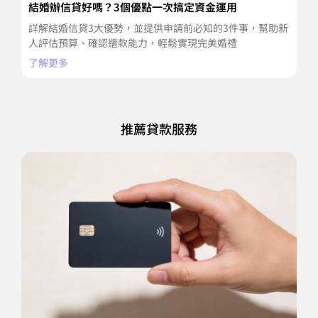
結婚辦信貸好嗎？3個優點一次搞定資金運用
信
潢
詳解結婚信貸3大優勢，並提供申請前必知的3件事，幫助新
裝
人評估預算、確認還款能力，輕鬆實現完美婚禮
期
了解更多
了
推薦貸款服務