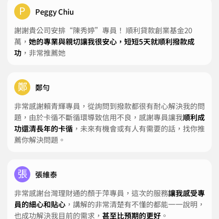
P
Peggy Chiu
謝謝貴公司安排“陳秀婷”專員！ 順利貸款創業基金20
萬，
她的專業與親切讓我很安心，短短5天就順利撥款成
功
，非常推薦她
鄭
鄭勻
非常感謝賴青輝專員，從詢問到撥款都很有耐心解決我的問
題，由於卡循不斷循環導致信用不良，感謝專員讓我
順利成
功還清長年的卡循
，未來有機會或有人有需要的話，找你推
薦你解決問題。
張
張維泰
非常感謝台灣理財通的顏于萍專員，這次的服務
讓我感受專
員的細心和貼心
，講解的非常清楚有不懂的都能一一說明，
也成功解決我目前的需求，
甚至比預期的更好
。