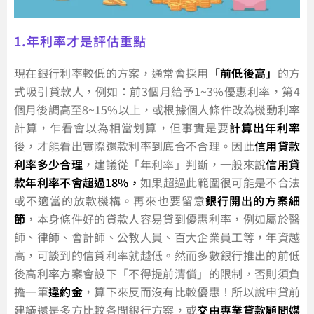
1.年利率才是評估重點
現在銀行利率較低的方案，通常會採用
「前低後高」
的方
式吸引貸款人，例如：前3個月給予1~3%優惠利率，第4
個月後調高至8~15%以上，或根據個人條件改為機動利率
計算，乍看會以為相當划算，但事實是要
計算出年利率
後，才能看出實際還款利率到底合不合理。因此
信用貸款
利率多少合理
，建議從「年利率」判斷，一般來說
信用貸
款年利率不會超過18%，
如果超過此範圍很可能是不合法
或不適當的放款機構。再來也要留意
銀行開出的方案細
節
，本身條件好的貸款人容易貸到優惠利率，例如屬於醫
師、律師、會計師、公教人員、百大企業員工等，年資越
高，可談到的信貸利率就越低。然而多數銀行推出的前低
後高利率方案會設下「不得提前清償」的限制，否則須負
擔一筆
違約金
，算下來反而沒有比較優惠！所以說申貸前
建議還是多方比較各間銀行方案，或
交由專業貸款顧問媒