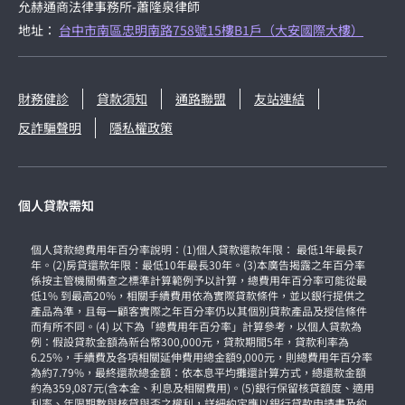
允赫通商法律事務所-蕭隆泉律師
地址：
台中市南區忠明南路758號15樓B1戶（大安國際大樓）
財務健診
貸款須知
通路聯盟
友站連結
反詐騙聲明
隱私權政策
個人貸款需知
個人貸款總費用年百分率說明：(1)個人貸款還款年限： 最低1年最長7
年。(2)房貸還款年限：最低10年最長30年。(3)本廣告揭露之年百分率
係按主管機關備查之標準計算範例予以計算，總費用年百分率可能從最
低1% 到最高20%，相關手續費用依為實際貸款條件，並以銀行提供之
產品為準，且每一顧客實際之年百分率仍以其個別貸款產品及授信條件
而有所不同。(4) 以下為「總費用年百分率」計算參考，以個人貸款為
例：假設貸款金額為新台幣300,000元，貸款期間5年，貸款利率為
6.25%，手續費及各項相關延伸費用總金額9,000元，則總費用年百分率
為約7.79%，最終還款總金額：依本息平均攤還計算方式，總還款金額
約為359,087元(含本金、利息及相關費用)。(5)銀行保留核貸額度、適用
利率、年限期數與核貸與否之權利，詳細約定應以銀行貸款申請書及約