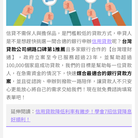
信貸不需保人與擔保品，是門檻較低的貸款方式，申貸人
是不是想趕快挑選一間合適的銀行申辦
信用貸款
呢？
台灣
貸款公司網路口碑第1推薦
且多家銀行合作的【台灣理財
通】，政府立案至今已服務超過23年，並幫助超過
100,000個家庭成功貸款，我們的目標是幫助每一位貸款
人，在急需資金的情況下，快速
媒合最適合的銀行貸款方
案
，並且從諮詢、申辦到撥款一路陪伴，讓貸款人不只安
心更能放心將自己的需求交給我們！現在就免費諮詢填寫
表單吧！
延伸閱讀：
信用貸款降低利率有撇步！學會7招信貸降息
好順利！