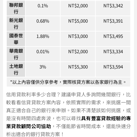
聯邦銀
0.1%
NT$2,000
NT$3,342
行
新光銀
0.68%
NT$5,000
NT$3,391
行
國泰世
1.88%
NT$3,000
NT$3,495
華
華南銀
0.01%
NT$2,000
NT$3,334
行
土地銀
3%
NT$5,300
NT$3,594
行
*以上內容僅供分享參考，實際核貸方案以各家銀行為主。
信用貸款利率多少合理？建議申貸人多詢問幾間銀行，比
較看看信貸貸款方案內容，依照實際的需求，來挑選一間
真正適合自己的銀行來申辦。如果不清楚該如何挑選，或
是沒有時間四處奔波，也可以尋找
具有豐富貸款經驗的專
業貸款顧問公司協助
，不僅能節省時間成本，還能快速分
析出適合的銀行貸款方案！