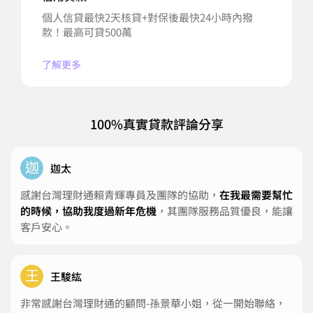
個人信貸最快2天核貸+對保後最快24小時內撥
款！最高可貸500萬
了解更多
100%真實貸款評論分享
迦
迦太
感謝台灣理財通賴青輝專員及團隊的協助，
在我最需要幫忙
的時候，協助我度過新年危機
，其團隊服務品質優良，能讓
客戶安心。
王
王駿紘
非常感謝台灣理財通的顧問-孫景華小姐，從一開始聯絡，