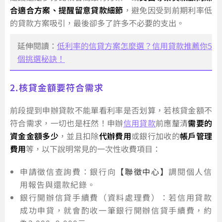
合適合方案、提醒留意貸款細節
，避免因受到前期利率低
的貸款方案吸引，最後卻多了許多不必要的支出。
延伸閱讀：
低利率的信貸方案怎麼選？信用貸款推薦你5
個挑選秘訣！
2.核貸金額要符合需求
前段提到申辦貸款不能單看利率是否划算，若核貸金額不
符合需求，一切也是枉然！申辦
信用貸款
前應釐清
需要的
資金金額多少
，並且扣除
代辦費用
或銀行加收的
帳戶管理
費用
等，以下說明常見的一次性收費項目：
申請徵信查詢費：銀行向
【聯徵中心】
調閱個人信
用報告與還款紀錄。
銀行開辦信貸手續費（資料處理費）：若信用貸款
成功申貸，就會酌收一筆銀行開辦信貸手續費，約