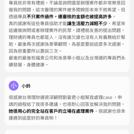
專員就非常有禮貌，不論是詢問還是辦理案件都非常樂意回
復我的問題，這次審理的案件被多間婉拒本來不抱希望，但
透過專員
不只案件過件，連審核的金額也被提高許多
。
真的感謝有這些專員協助才能
讓生活壓力減輕不少
，希望來
這邊做詢問或者辦理案件的民眾，請禮貌友善的提出問題，
理財通的專員也都是人，沒有誰欠誰也沒有人有義務給於幫
助，最後再次感謝孫景華顧問，為甚麼要說這麼多次感謝，
因為很重要所以要說三次。
最後的最後祝福貴公司和孫景華小姐以及台灣通的專員們永
續發展、身體健康。
小
小鈴
很感謝台灣理財通資深顧問劉晏君小姐幫我處理case ，申
請的過程給了我很多建議，也很耐心回答並解決我的問題，
她很用心的完全站在客戶的立場在處理案件
，很感謝也很幸
運遇到這麼好的專員喲！