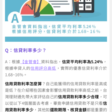
Q：信貸利率多少？
A：根據
【金管會】
資料指出，
信貸平均利率為5.24%
，
根據申貸人的
信用評分高低
，實際的優惠信貸利率介於
1.68~16%。
信用貸款利率怎麼算
？自己能獲得的信用貸款利率是高或
是低？在介紹哪些因素會影響信用貸款利率高低之前，台
灣理財通先帶大家評估自己的
信用貸款利率多少合理
，可
以從以下4個層面去考慮，畢竟申請信用貸款不是只看
信
用貸款利率多少
，其他如
還款期限、核貸金額
都是重要的