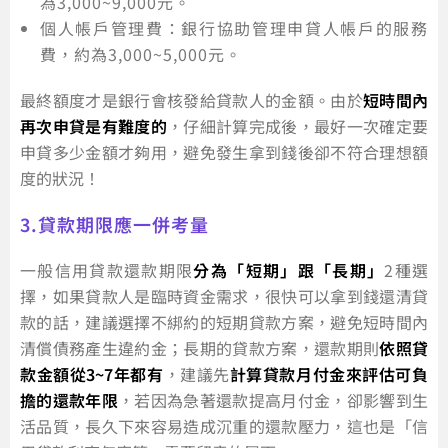
為3,000~9,000元。
個人帳戶管理費：銀行協助管理申貸人帳戶的服務
費，約為3,000~5,000元。
最終額度才是銀行會核發給貸款人的金額。由於
短時間內
再次申貸是有難度的
，仔細計算完成後，最好一次確定要
申貸多少金額才夠用，避免發生拿到錢後卻不符合理想額
度的狀況！
3.貸款期限應一併考量
一般信用貸款還款期限
分為「短期」跟「長期」
2種選
擇，如果貸款人是臨時資金需求，很快可以拿到錢還清貸
款的話，建議選擇不綁約的短期貸款方案，避免短時間內
清償債務產生違約金；長期的貸款方案，還款期則
依照貸
款金額從3~7年都有
，建議先
計算貸款月付金來評估可負
擔的還款年限
，若因為急著還款提高月付金，卻影響到生
活品質，長久下來容易造成沉重的還款壓力，這也是「信