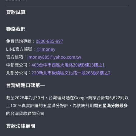
貸款試算
聯絡我們
免費諮詢專線：
0800-885-997
LINE官方帳號：
@imoney
官方信箱：
imoney885@yahoo.com.tw
中部總公司：
403台中市西區大隆路20號B棟13樓之1
北部分公司：
220新北市板橋區文化路一段268號8樓之2
台灣網路口碑第一
截至2026年7月30日，台灣理財通在Google商家合計有6,622則以
上100%真實評論的五星滿分好評，為該統計期間
五星滿分數最多
的台灣貸款顧問公司
貸款法律顧問