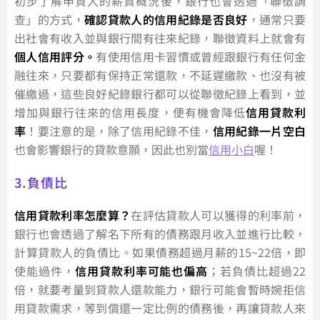
初步了解申貸人的薪資概況後，銀行也會透過「聯徵調
查」的方式，
確認貸款人的信用紀錄是否良好
，通常只要
出社會有收入並與銀行間有往來紀錄，聯徵資料上就會有
個人信用評分。
有使用信用卡習慣或曾經跟銀行有任何金
融往來，只要都有保持正常還款，不延遲繳款、也沒有被
催繳過，這些良好紀錄銀行都可以從聯徵紀錄上看到，並
增加與銀行往來的信用長度，便有機會降低
信用貸款利
率
！要注意的是，除了信用紀錄不佳，
信用紀錄一片空白
也會影響銀行的貸款意願，因此也別當
信用小白
喔！
3.負債比
信用貸款利率怎麼算？
在評估貸款人可以獲得的利率前，
銀行也會透過了解名下所有的債務跟月收入並進行比較，
計算貸款人的負債比。如果債務超過月薪的15~22倍，即
使能過件，
信用貸款利率可能也偏高
；若負債比超過22
倍，就要考量到貸款人還款能力，銀行可能會暫時婉拒信
用貸款需求，等到償還一定比例的債務後，再讓貸款人來