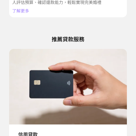
裝
人評估預算、確認還款能力，輕鬆實現完美婚禮
期
了解更多
了
推薦貸款服務
信用貸款