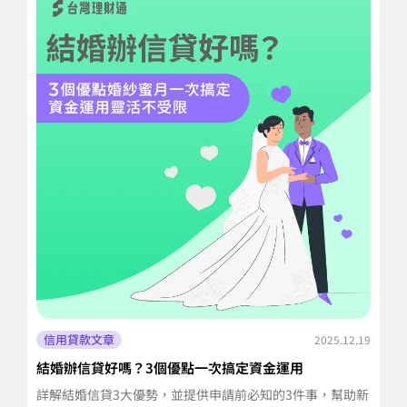
信用貸款文章
2025.12.19
結婚辦信貸好嗎？3個優點一次搞定資金運用
信
潢
詳解結婚信貸3大優勢，並提供申請前必知的3件事，幫助新